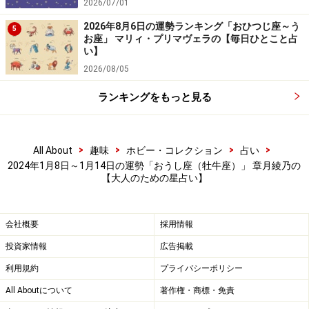
2026/07/01
2026年8月6日の運勢ランキング「おひつじ座～う
5
お座」 マリィ・プリマヴェラの【毎日ひとこと占
い】
2026/08/05
ランキングをもっと見る
>
>
>
>
All About
趣味
ホビー・コレクション
占い
2024年1月8日～1月14日の運勢「おうし座（牡牛座）」 章月綾乃の
【大人のための星占い】
会社概要
採用情報
投資家情報
広告掲載
利用規約
プライバシーポリシー
All Aboutについて
著作権・商標・免責