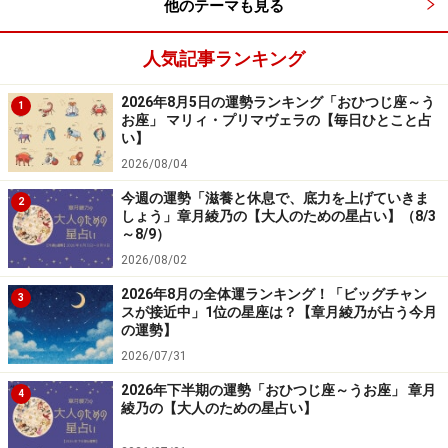
他のテーマも見る
人気記事ランキング
2026年8月5日の運勢ランキング「おひつじ座～う
1
お座」 マリィ・プリマヴェラの【毎日ひとこと占
い】
2026/08/04
今週の運勢「滋養と休息で、底力を上げていきま
2
しょう」章月綾乃の【大人のための星占い】（8/3
～8/9）
2026/08/02
2026年8月の全体運ランキング！「ビッグチャン
3
スが接近中」1位の星座は？【章月綾乃が占う今月
の運勢】
2026/07/31
2026年下半期の運勢「おひつじ座～うお座」 章月
4
綾乃の【大人のための星占い】