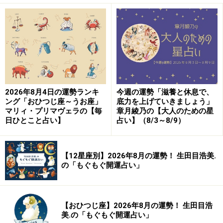
2026年8月4日の運勢ランキ
今週の運勢「滋養と休息で、
ング「おひつじ座～うお座」
底力を上げていきましょう」
マリィ・プリマヴェラの【毎
章月綾乃の【大人のための星
日ひとこと占い】
占い】（8/3～8/9）
【12星座別】2026年8月の運勢！ 生田目浩美.
の「もぐもぐ開運占い」
【おひつじ座】2026年8月の運勢！ 生田目浩
美.の「もぐもぐ開運占い」