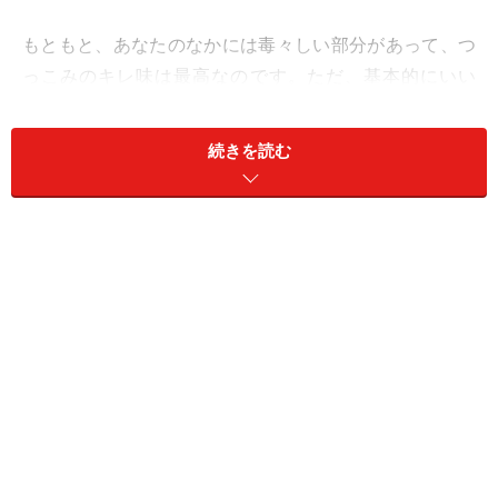
もともと、あなたのなかには毒々しい部分があって、つ
っこみのキレ味は最高なのです。ただ、基本的にいい
人、癒し系、優等生枠で信頼される方がずっとお得と思
っているから、めったなことではネガティブ発言はしな
続きを読む
かったはず。イチイチ、「どうしたの？」って聞かれた
りするのもウザかったのでは？
でも、そういう善人キャラは、もういいかなって思えそ
う。クセありで、破天荒な部分を前面に出すと、面白が
ってもらえます。
愛も意外性でホレ直させて。
＞【2024年上半期の運勢】が気になるおうし座さんはこ
ちら