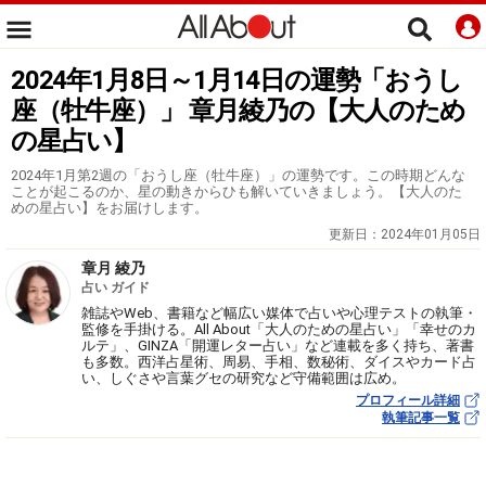
2024年1月8日～1月14日の運勢「おうし
座（牡牛座）」 章月綾乃の【大人のため
の星占い】
2024年1月第2週の「おうし座（牡牛座）」の運勢です。この時期どんな
ことが起こるのか、星の動きからひも解いていきましょう。【大人のた
めの星占い】をお届けします。
更新日：
2024年01月05日
章月 綾乃
占い ガイド
雑誌やWeb、書籍など幅広い媒体で占いや心理テストの執筆・
監修を手掛ける。All About「大人のための星占い」「幸せのカ
ルテ」、GINZA「開運レター占い」など連載を多く持ち、著書
も多数。西洋占星術、周易、手相、数秘術、ダイスやカード占
い、しぐさや言葉グセの研究など守備範囲は広め。
プロフィール詳細
執筆記事一覧