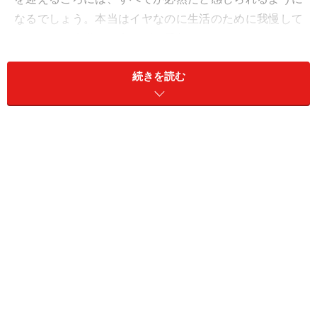
なるでしょう。本当はイヤなのに生活のために我慢して
いたこと、大嫌いと言えずに愛想笑いでつながっていた
相手ときれいさっぱり切れていきます。
続きを読む
終活も視野に入れて、シンプル化、ミニマルライフを目
指すのもオススメ。持たない暮らしの心地よさ、潔さ
が、あなたの魅力と武器になっていくことに。
愛は、以心伝心。優しい気持ちでつながれそう。紹介に
も期待を。
＞【2024年上半期の運勢】他の星座の運勢が気になる人
はこちら
※記事内容は執筆時点のものです。最新の内容をご確認くださ
い。