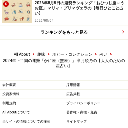
2026年8月5日の運勢ランキング「おひつじ座～う
5
お座」 マリィ・プリマヴェラの【毎日ひとこと占
い】
2026/08/04
ランキングをもっと見る
>
>
>
>
All About
趣味
ホビー・コレクション
占い
2024年上半期の運勢「かに座（蟹座）」 章月綾乃の【大人のための
星占い】
会社概要
採用情報
投資家情報
広告掲載
利用規約
プライバシーポリシー
All Aboutについて
著作権・商標・免責
当サイトの情報についての注意
サイトマップ