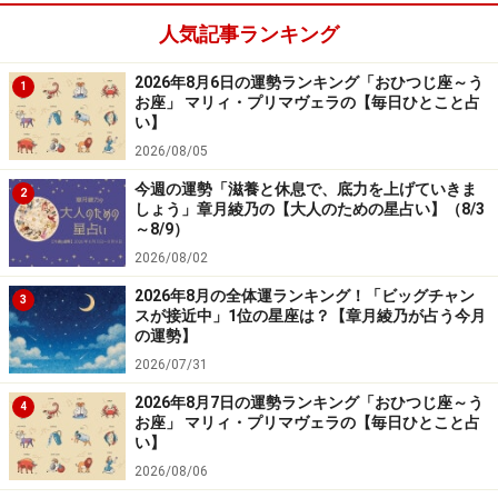
人気記事ランキング
2026年8月6日の運勢ランキング「おひつじ座～う
1
お座」 マリィ・プリマヴェラの【毎日ひとこと占
い】
2026/08/05
今週の運勢「滋養と休息で、底力を上げていきま
2
しょう」章月綾乃の【大人のための星占い】（8/3
～8/9）
2026/08/02
2026年8月の全体運ランキング！「ビッグチャン
3
スが接近中」1位の星座は？【章月綾乃が占う今月
の運勢】
2026/07/31
2026年8月7日の運勢ランキング「おひつじ座～う
4
お座」 マリィ・プリマヴェラの【毎日ひとこと占
い】
2026/08/06