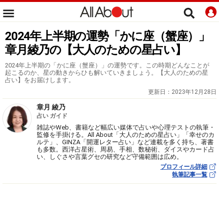
2024年上半期の運勢「かに座（蟹座）」
章月綾乃の【大人のための星占い】
2024年上半期の「かに座（蟹座）」の運勢です。この時期どんなことが
起こるのか、星の動きからひも解いていきましょう。【大人のための星
占い】をお届けします。
更新日：
2023年12月28日
章月 綾乃
占い ガイド
雑誌やWeb、書籍など幅広い媒体で占いや心理テストの執筆・
監修を手掛ける。All About「大人のための星占い」「幸せのカ
ルテ」、GINZA「開運レター占い」など連載を多く持ち、著書
も多数。西洋占星術、周易、手相、数秘術、ダイスやカード占
い、しぐさや言葉グセの研究など守備範囲は広め。
プロフィール詳細
執筆記事一覧