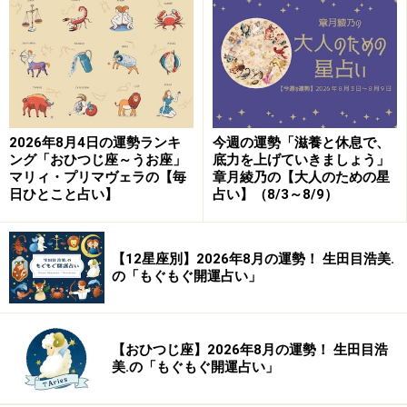
2026年8月4日の運勢ランキ
今週の運勢「滋養と休息で、
ング「おひつじ座～うお座」
底力を上げていきましょう」
マリィ・プリマヴェラの【毎
章月綾乃の【大人のための星
日ひとこと占い】
占い】（8/3～8/9）
【12星座別】2026年8月の運勢！ 生田目浩美.
の「もぐもぐ開運占い」
【おひつじ座】2026年8月の運勢！ 生田目浩
美.の「もぐもぐ開運占い」