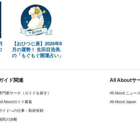
月
【おひつじ座】2026年8
の
月の運勢！ 生田目浩美.
の「もぐもぐ開運占い」
ガイド関連
All Abou
専門家サーチ（ガイドを探す）
All About ニュー
All Aboutガイド募集
All About Japan
ガイドへの仕事・取材依頼
国民の決断