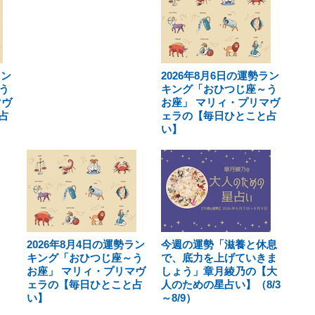
ラン
2026年8月6日の運勢ラン
う
キング「おひつじ座～う
マヴ
お座」 マリィ・プリマヴ
占
ェラの【毎日ひとこと占
い】
2026年8月4日の運勢ラン
今週の運勢「滋養と休息
キング「おひつじ座～う
で、底力を上げていきま
お座」 マリィ・プリマヴ
しょう」章月綾乃の【大
ェラの【毎日ひとこと占
人のための星占い】（8/3
い】
～8/9）