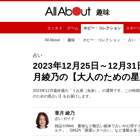
趣味
エンタメ
ゲーム
ホビー・コレクション
スポー
All About
趣味
ホビー・コレクション
占い
占い
2023年12月25日～12
月綾乃の【大人のための星
2023年12月最終週の「うお座（魚座）」の運勢です。この
のための星占い】をお届けします。
章月 綾乃
占い ガイド
雑誌やWeb、書籍など幅広い媒体で占いや心理テスト
ルテ」、GINZA「開運レター占い」など連載を
い、しぐさや言葉グセの研究など守備範囲は広め