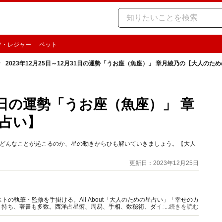
ツ・レジャー
ペット
2023年12月25日～12月31日の運勢「うお座（魚座）」 章月綾乃の【大人のた
月31日の運勢「うお座（魚座）」 章
占い】
時期どんなことが起こるのか、星の動きからひも解いていきましょう。【大人
更新日：2023年12月25日
の執筆・監修を手掛ける。All About「大人のための星占い」「幸せのカ
多く持ち、著書も多数。西洋占星術、周易、手相、数秘術、ダイスやカード占
...続きを読む
。