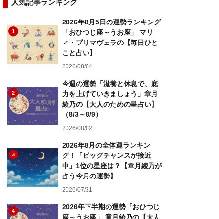
人気記事ランキング
2026年8月5日の運勢ランキング
1
「おひつじ座～うお座」 マリ
ィ・プリマヴェラの【毎日ひと
こと占い】
2026/08/04
今週の運勢「滋養と休息で、底
2
力を上げていきましょう」章月
綾乃の【大人のための星占い】
（8/3～8/9）
2026/08/02
2026年8月の全体運ランキン
3
グ！「ビッグチャンスが接近
中」1位の星座は？【章月綾乃が
占う今月の運勢】
2026/07/31
2026年下半期の運勢「おひつじ
4
座～うお座」 章月綾乃の【大人