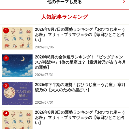
他のテーマも見る
人気記事ランキング
2026年8月7日の運勢ランキング「おひつじ座～う
1
お座」 マリィ・プリマヴェラの【毎日ひとこと占
い】
2026/08/06
2026年8月の全体運ランキング！「ビッグチャン
2
スが接近中」1位の星座は？【章月綾乃が占う今月
の運勢】
2026/07/31
2026年下半期の運勢「おひつじ座～うお座」 章月
3
綾乃の【大人のための星占い】
2026/07/01
2026年8月8日の運勢ランキング「おひつじ座～う
4
お座」 マリィ・プリマヴェラの【毎日ひとこと占
い】