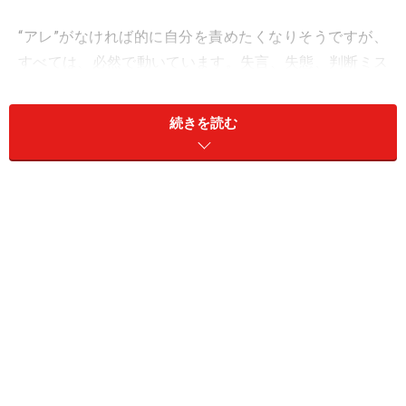
“アレ”がなければ的に自分を責めたくなりそうですが、
すべては、必然で動いています。失言、失態、判断ミス
もまた変化を起こす荒療治なのです。終わった話、遠ざ
かったご縁について考えるのは、やめましょう。それは
続きを読む
もう、これからのあなたには必要がないもの。
むしろ、“アレ”があったから、今があると考えて！
年末は、フットワーク軽く。楽しそうな集まり、イベン
トは、どんどんのぞいて。予定外の買い物は、新春の売
り出しまで待ってもいいかも。
愛と社交は、朗らかに温かく！
＞【2023年12月の運勢】が気になるおうし座さんはこち