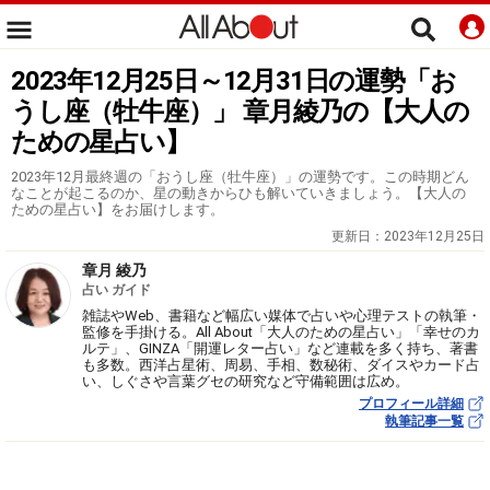
2023年12月25日～12月31日の運勢「お
うし座（牡牛座）」 章月綾乃の【大人の
ための星占い】
2023年12月最終週の「おうし座（牡牛座）」の運勢です。この時期どん
なことが起こるのか、星の動きからひも解いていきましょう。【大人の
ための星占い】をお届けします。
更新日：
2023年12月25日
章月 綾乃
占い ガイド
雑誌やWeb、書籍など幅広い媒体で占いや心理テストの執筆・
監修を手掛ける。All About「大人のための星占い」「幸せのカ
ルテ」、GINZA「開運レター占い」など連載を多く持ち、著書
も多数。西洋占星術、周易、手相、数秘術、ダイスやカード占
い、しぐさや言葉グセの研究など守備範囲は広め。
プロフィール詳細
執筆記事一覧