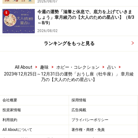
2026/08/07
今週の運勢「滋養と休息で、底力を上げていきま
5
しょう」章月綾乃の【大人のための星占い】（8/3
～8/9）
2026/08/02
ランキングをもっと見る
>
>
>
>
All About
趣味
ホビー・コレクション
占い
2023年12月25日～12月31日の運勢「おうし座（牡牛座）」 章月綾
乃の【大人のための星占い】
会社概要
採用情報
投資家情報
広告掲載
利用規約
プライバシーポリシー
All Aboutについて
著作権・商標・免責