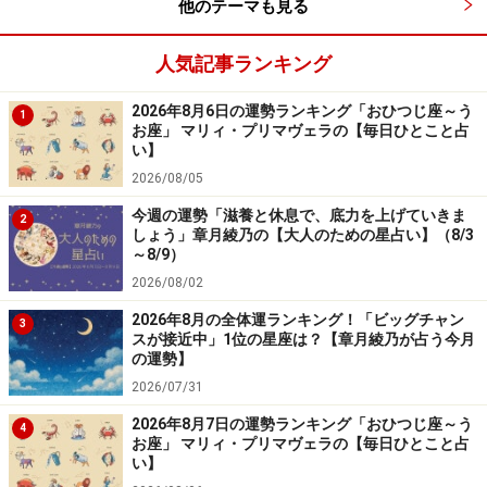
他のテーマも見る
人気記事ランキング
2026年8月6日の運勢ランキング「おひつじ座～う
1
お座」 マリィ・プリマヴェラの【毎日ひとこと占
い】
2026/08/05
今週の運勢「滋養と休息で、底力を上げていきま
2
しょう」章月綾乃の【大人のための星占い】（8/3
～8/9）
2026/08/02
2026年8月の全体運ランキング！「ビッグチャン
3
スが接近中」1位の星座は？【章月綾乃が占う今月
の運勢】
2026/07/31
2026年8月7日の運勢ランキング「おひつじ座～う
4
お座」 マリィ・プリマヴェラの【毎日ひとこと占
い】