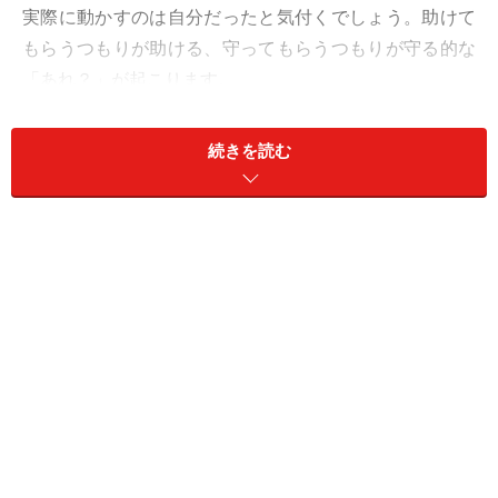
実際に動かすのは自分だったと気付くでしょう。助けて
もらうつもりが助ける、守ってもらうつもりが守る的な
「あれ？」が起こります。
もうこれは、宿命のようなもの。どこにいても、いずれ
続きを読む
はリーダーに収まる星の下に生まれついているのです。
幸いにも周りから同情と協力は集まりますから、相談し
ながら進めていくのがベスト。
ただし、下剋上には早過ぎです。名目上のボスの顔は立
て、風除けに使いましょう。
愛は、弱音を吐いて。支えてもらえそう。
＞【2023年11月の運勢】が気になるしし座さんはこちら
＞【2023年11月13日～11月19日の運勢】他の星座の運