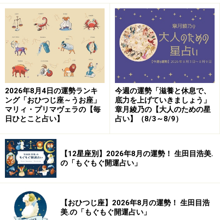
2026年8月4日の運勢ランキ
今週の運勢「滋養と休息で、
ング「おひつじ座～うお座」
底力を上げていきましょう」
マリィ・プリマヴェラの【毎
章月綾乃の【大人のための星
日ひとこと占い】
占い】（8/3～8/9）
【12星座別】2026年8月の運勢！ 生田目浩美.
の「もぐもぐ開運占い」
【おひつじ座】2026年8月の運勢！ 生田目浩
美.の「もぐもぐ開運占い」