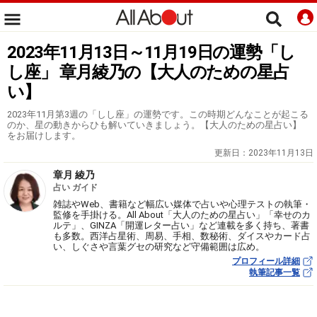
2023年11月13日～11月19日の運勢「し
し座」 章月綾乃の【大人のための星占
い】
2023年11月第3週の「しし座」の運勢です。この時期どんなことが起こる
のか、星の動きからひも解いていきましょう。【大人のための星占い】
をお届けします。
更新日：
2023年11月13日
章月 綾乃
占い ガイド
雑誌やWeb、書籍など幅広い媒体で占いや心理テストの執筆・
監修を手掛ける。All About「大人のための星占い」「幸せのカ
ルテ」、GINZA「開運レター占い」など連載を多く持ち、著書
も多数。西洋占星術、周易、手相、数秘術、ダイスやカード占
い、しぐさや言葉グセの研究など守備範囲は広め。
プロフィール詳細
執筆記事一覧