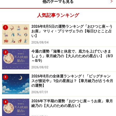
他のテーマも見る
人気記事ランキング
2026年8月5日の運勢ランキング「おひつじ座～う
1
お座」 マリィ・プリマヴェラの【毎日ひとこと占
い】
2026/08/04
今週の運勢「滋養と休息で、底力を上げていきま
2
しょう」章月綾乃の【大人のための星占い】（8/3
～8/9）
2026/08/02
2026年8月の全体運ランキング！「ビッグチャン
3
スが接近中」1位の星座は？【章月綾乃が占う今月
の運勢】
2026/07/31
2026年下半期の運勢「おひつじ座～うお座」 章月
4
綾乃の【大人のための星占い】