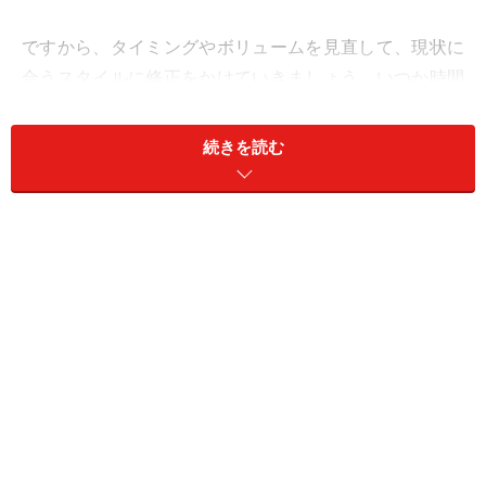
ですから、タイミングやボリュームを見直して、現状に
合うスタイルに修正をかけていきましょう。いつか時間
ができたらやりたいと思うことに着手するのも良い考
え。ただ、まとまった時間ができたらやろうとすると企
続きを読む
画倒れで終わるため、スキマ時間で少しずつ進めるスタ
イルに切り替えていくと現実的です。
社交は、義理堅く。相手がどうであれ、あなたはちゃん
とやっておきましょう。それが、後日、武器になりま
す。
愛は、小さな気配りが大きなリターンを生む時。尽くし
てみて。
＞【2023年11月の運勢】が気になるふたご座さんはこち