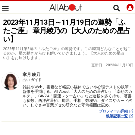
2023年11月13日～11月19日の運勢「ふ
たご座」 章月綾乃の【大人のための星占
い】
2023年11月第3週の「ふたご座」の運勢です。この時期どんなことが起こ
るのか、星の動きからひも解いていきましょう。【大人のための星占
い】をお届けします。
更新日：
2023年11月13日
章月 綾乃
占い ガイド
雑誌やWeb、書籍など幅広い媒体で占いや心理テストの執筆・
監修を手掛ける。All About「大人のための星占い」「幸せのカ
ルテ」、GINZA「開運レター占い」など連載を多く持ち、著書
も多数。西洋占星術、周易、手相、数秘術、ダイスやカード占
い、しぐさや言葉グセの研究など守備範囲は広め。
プロフィール詳細
執筆記事一覧