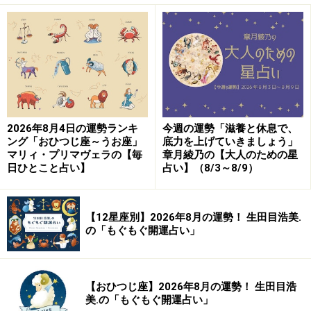
2026年8月4日の運勢ランキ
今週の運勢「滋養と休息で、
ング「おひつじ座～うお座」
底力を上げていきましょう」
マリィ・プリマヴェラの【毎
章月綾乃の【大人のための星
日ひとこと占い】
占い】（8/3～8/9）
【12星座別】2026年8月の運勢！ 生田目浩美.
の「もぐもぐ開運占い」
【おひつじ座】2026年8月の運勢！ 生田目浩
美.の「もぐもぐ開運占い」