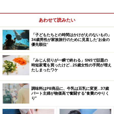
冷凍貯金をするようになってから、外食の回数も減りま
した。例えば、土日に出かけていると、ついでにご飯も
食べて帰りたくなりますよね。でも、土日の飲食店はど
あわせて読みたい
こも混んでいて、並んでいたりしませんか。そうすると
最近は「うちにご飯（ストック）があるし、お店で食べ
「子どもたちとの時間はかけがえのないもの」
るよりも早いよね。じゃあ、家に帰ってご飯を食べよ
34歳男性が家族旅行のために見直した"お金の
優先順位"
う」となるんです（笑）。
「みじん切りが一瞬で終わる」SNSで話題の
冷凍貯金があることで外食も減り、普段のご飯作りも時短
時短家電を買ったけど…25歳女性の手間が増え
に！
たしまったワケ
■下味冷凍で時短＋光熱費の節約にも
調味料はPB商品に、牛乳は豆乳に変更…37歳
あと、作り置きや冷凍貯金があると、平日がすごく楽な
パート主婦が物価高で奮闘する“食費のやりく
り”
んです。仕事から帰ってきて、作り置きを温めている間
に、解凍しておいた下味冷凍の肉や魚を炒めたり、焼い