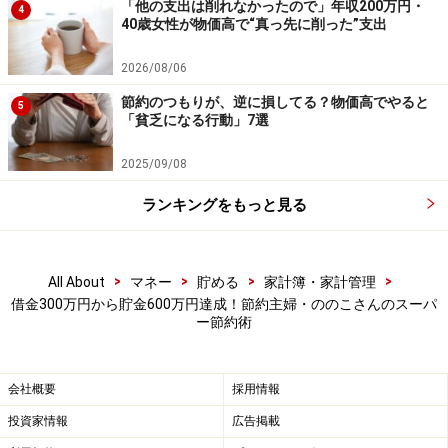
「他の支出は削れなかったので」年収200万円・
4
40歳女性が物価高で“真っ先に削った”支出
2026/08/06
節約のつもりが、逆に損してる？物価高でやると
5
「貧乏になる行動」7選
2025/09/08
ランキングをもっと見る
>
>
>
>
All About
マネー
貯める
家計簿・家計管理
借金300万円から貯金600万円達成！節約主婦・ののこさんのスーパ
ー節約術
会社概要
採用情報
投資家情報
広告掲載