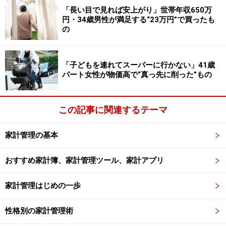
「長い目で見れば安上がり」世帯年収650万
円・34歳男性が満足する“23万円”で買ったも
の
教えてくれたのは……節約アドバイザー・ののこさん
「子どもを連れてスーパーに行かない」41歳
パート女性が物価高で“真っ先に削った”もの
夫と娘、息子の4人暮らし。夫の借金300万円が発覚した
のをきっかけに抜本的に家計を見直し、3年間で600万円
この記事に関連するテーマ
貯金を達成したカリスマ節約主婦。Instagramのフォロワ
ー数は30万人超。テレビや雑誌、SNSで節約や家計管理
家計管理の基本
などの情報を発信。著書に「スッキリ家事でお金を貯め
る」
おすすめ家計簿、家計管理ツール、家計アプリ
「ののこの節約つくりおきレシピ」がある。
家計管理はじめの一歩
※記事内容は執筆時点のものです。最新の内容をご確認くださ
い。
性格別の家計管理術
本記事の内容は一般的な情報提供を目的としており、特定の金融
商品や投資行動を推奨するものではありません。