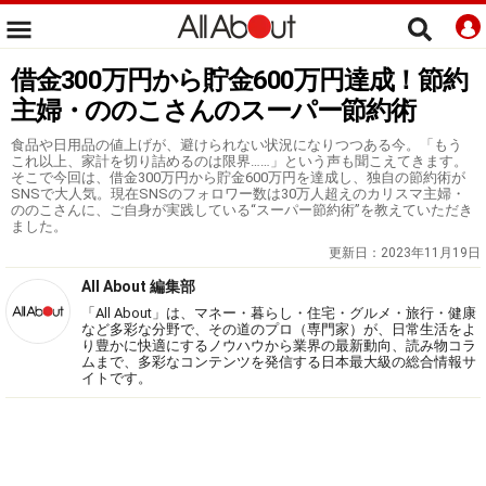
借金300万円から貯金600万円達成！節約
主婦・ののこさんのスーパー節約術
食品や日用品の値上げが、避けられない状況になりつつある今。「もう
これ以上、家計を切り詰めるのは限界……」という声も聞こえてきます。
そこで今回は、借金300万円から貯金600万円を達成し、独自の節約術が
SNSで大人気。現在SNSのフォロワー数は30万人超えのカリスマ主婦・
ののこさんに、ご自身が実践している“スーパー節約術”を教えていただき
ました。
更新日：
2023年11月19日
All About 編集部
「All About」は、マネー・暮らし・住宅・グルメ・旅行・健康
など多彩な分野で、その道のプロ（専門家）が、日常生活をよ
り豊かに快適にするノウハウから業界の最新動向、読み物コラ
ムまで、多彩なコンテンツを発信する日本最大級の総合情報サ
イトです。