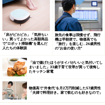
たりするだけなので、晩ご飯の準備は10分ぐらいです。
調理時間が短縮できるので、光熱費の節約にもつながっ
ていると思います。
事前に解凍しておいた下味冷凍をフライパンで炒めるだけで
「床がピカピカ」「気持ちい
旅先の食事は我慢せず、飛行
完成。フライパン用ホイルを使えば、後片付けも楽チン
い」買ってよかった高額商品
機は早朝便で。物価高でも
で“ロボット掃除機”を選んだ
「旅行」を楽しむ…26歳男性
人たちの体験談
の“お金の使い方”
――節約にも時短にもなる下味冷凍。時間のあるときに、
まとめて“冷凍貯金”を作っておくとよさそうですね。ま
「油で揚げたほうがタイパがいいと気付いてし
た動画では、ののこさんがおすすめする下味冷凍「絶品
まいました」33歳子育て世帯が買って後悔し
たキッチン家電
プルコギ」の作り方を紹介しています。こちらも併せて
ご覧ください！
物価高で"外食代"を月2万円削減した57歳男性
「夫婦で料理好き。家で飲むのも好きなので」