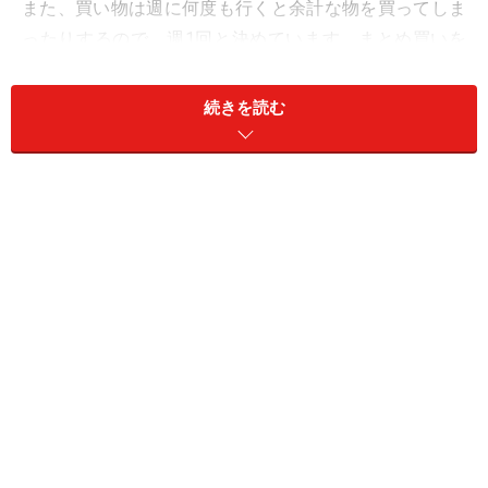
また、買い物は週に何度も行くと余計な物を買ってしま
ったりするので、週1回と決めています。まとめ買いを
した食材で、作り置きや下味冷凍を作っておいた方が、
無駄な出費が減ります。我が家の場合、食費が年間で5
続きを読む
万円くらい減りました。
お肉などは小さいパックを買うより、大きいパックを買
った方が、グラム当たりの金額が安かったりします。そ
のまま冷凍するだけでもいいのですが、小分けにして下
味を付けておけば、味もなじんでおいしくなります。
肉や魚、カットした野菜をチャック付きポリ袋に入れ、下味
用の調味料を入れてよく揉み込む
■冷凍貯金があると外食よりも内食志向に！