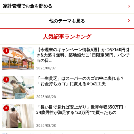
投資や資産運用に関する最終的なご判断はご自身の責任において
家計管理でお金を貯める
行ってください。
掲載情報の正確性・完全性については十分に配慮しております
が、その内容を保証するものではなく、これに基づく損失・損害
他のテーマも見る
などについて当社は一切の責任を負いません。
最新の情報や詳細については、必ず各金融機関やサービス提供者
人気記事ランキング
の公式情報をご確認ください。
【今週末のキャンペーン情報5選】かつや150円引
【編集部からのお知らせ】
1
き&大盛り無料、築地銀だこ1日限定88円、パンチ
・「家計」について、
アンケート（2026/8/31まで）
を実施
ョの日…
中です！
※抽選で20名にAmazonギフト券1000円分プレゼント
2026/08/07
※謝礼付きの限定アンケートやモニター企画に参加が可能に
「一生貧乏」はスーパーのカゴの中に表れる？
なります
2
「お金持ちカゴ」に変える4つの工夫
2025/08/28
「長い目で見れば安上がり」世帯年収650万円・
3
34歳男性が満足する“23万円”で買ったもの
2026/08/08