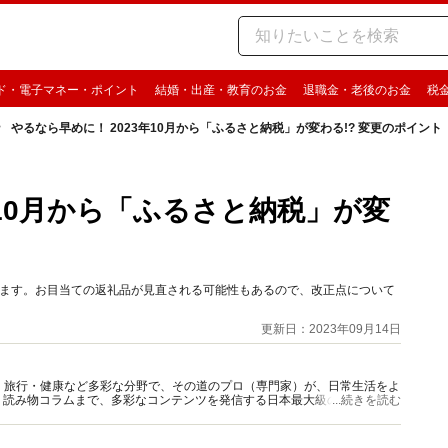
ド・電子マネー・ポイント
結婚・出産・教育のお金
退職金・老後のお金
税
やるなら早めに！ 2023年10月から「ふるさと納税」が変わる!? 変更のポイント
年10月から「ふるさと納税」が変
あります。お目当ての返礼品が見直される可能性もあるので、改正点について
更新日：2023年09月14日
グルメ・旅行・健康など多彩な分野で、その道のプロ（専門家）が、日常生活をよ
、読み物コラムまで、多彩なコンテンツを発信する日本最大級の総合情報サ
...続きを読む