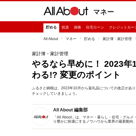
マネー
貯める
投資
保険
住宅ローン
クレジットカー
All About
マネー
貯める
家計簿・家計管理
家計簿・家計管理
やるなら早めに！ 2023
わる!? 変更のポイント
ふるさと納税は、2023年10月から返礼品についての改正が
チェックしていきましょう。
All About 編集部
「All About」は、マネー・暮らし・住宅・
り豊かに快適にするノウハウから業界の最新動向
イトです。