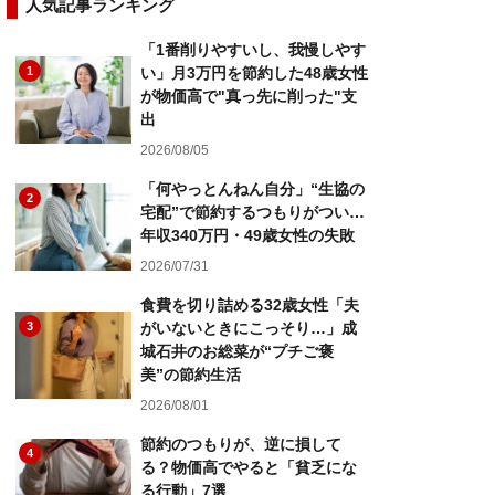
人気記事ランキング
「1番削りやすいし、我慢しやす
1
い」月3万円を節約した48歳女性
が物価高で"真っ先に削った"支
出
2026/08/05
「何やっとんねん自分」“生協の
2
宅配”で節約するつもりがつい…
年収340万円・49歳女性の失敗
2026/07/31
食費を切り詰める32歳女性「夫
3
がいないときにこっそり…」成
城石井のお総菜が“プチご褒
美”の節約生活
2026/08/01
節約のつもりが、逆に損して
4
る？物価高でやると「貧乏にな
る行動」7選