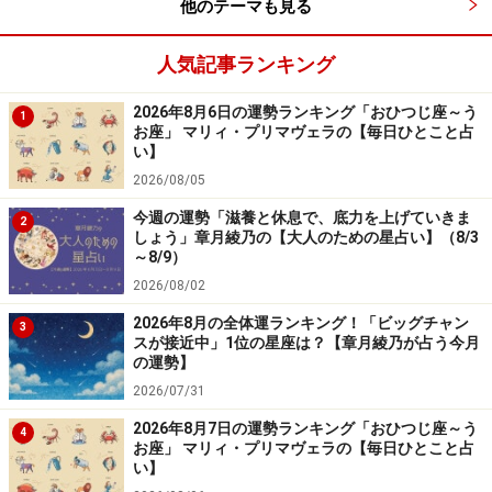
他のテーマも見る
はまったく気に入らないため、やっぱり決められないの
です。つまり、考えるだけムダということ。別の道、や
人気記事ランキング
り方を探しましょう。発想をガラッと変え、優先順位を
2026年8月6日の運勢ランキング「おひつじ座～う
入れ替えることで、活路が開けそう。
1
お座」 マリィ・プリマヴェラの【毎日ひとこと占
い】
構想を練るには、散歩がオススメ。ひたすら歩いてみる
2026/08/05
うちに、こんがらがった考えが整理されるはず。
今週の運勢「滋養と休息で、底力を上げていきま
2
しょう」章月綾乃の【大人のための星占い】（8/3
～8/9）
恋愛と社交は、合意をゴールにしないこと。目指すもの
2026/08/02
が違うなら別行動というシンプルさで平和な共存を。
2026年8月の全体運ランキング！「ビッグチャン
3
スが接近中」1位の星座は？【章月綾乃が占う今月
の運勢】
2026/07/31
かに座（6月22日～7月22日生まれ）
2026年8月7日の運勢ランキング「おひつじ座～う
4
“腑に落ちる”体験をしそう。
お座」 マリィ・プリマヴェラの【毎日ひとこと占
い】