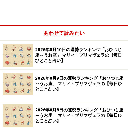
あわせて読みたい
2026年8月10日の運勢ランキング「おひつじ
座～うお座」 マリィ・プリマヴェラの【毎日
ひとこと占い】
運気にストップがかかっていますから、無理をせずに、
2026年8月9日の運勢ランキング「おひつじ座
「いいよ、待つのは嫌いじゃない」とゆっくりペースで
～うお座」 マリィ・プリマヴェラの【毎日ひ
いきましょう。焦らない、急がないと決めると、心にゆ
とこと占い】
とりが戻ってきます。多少間に合わない案件も出てきそ
うですが、それは、最初から無理だったこと。期日を延
2026年8月8日の運勢ランキング「おひつじ座
ばしてもらう、人に頼む、スパッと諦めるなど適切な処
～うお座」 マリィ・プリマヴェラの【毎日ひ
理をすればいいのです。
とこと占い】