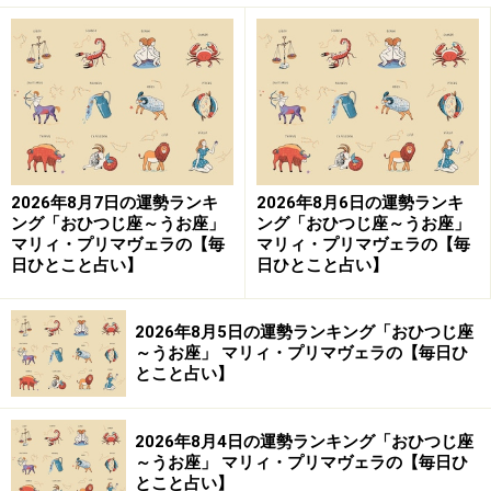
カフェで一息入れるのは、今週のラッキーアクション
に。ちょっと止まってみると整います。
週前半の恋の連絡はマメに。
2026年8月7日の運勢ランキ
2026年8月6日の運勢ランキ
おうし座（4月20日～5月20日生まれ）
ング「おひつじ座～うお座」
ング「おひつじ座～うお座」
マリィ・プリマヴェラの【毎
マリィ・プリマヴェラの【毎
イライラするから雑にこなす、雑にやるから空気が荒
日ひとこと占い】
日ひとこと占い】
む、空気が荒むからトゲトゲしくなる、トゲトゲしい関
係にイライラする……と悪循環に陥りそう。
2026年8月5日の運勢ランキング「おひつじ座
～うお座」 マリィ・プリマヴェラの【毎日ひ
とこと占い】
日々のルーティンに丁寧に取り組み、不幸のスパイラル
から抜け出しましょう。どうすると一緒にいる人を笑顔
にできるのかを考えてみるのもオススメ。
2026年8月4日の運勢ランキング「おひつじ座
～うお座」 マリィ・プリマヴェラの【毎日ひ
とこと占い】