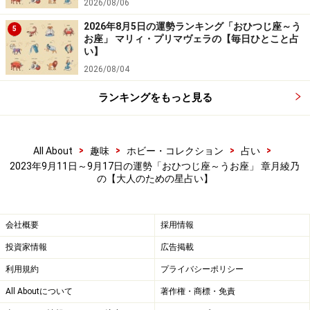
2026/08/06
これまで何を言われているのかわからなかったことが、
ふいに理解できたり、アレとコレの話がつながったり、
2026年8月5日の運勢ランキング「おひつじ座～う
5
お座」 マリィ・プリマヴェラの【毎日ひとこと占
納得と理解に到達するでしょう。引っかかりやわだかま
い】
りがなくなるため、やっと先へ進めるはず。
2026/08/04
ランキングをもっと見る
気分もガラッと変わって、新しい自分を探したくなりそ
う。服を買う、髪型を変えるなど、イメージチェンジが
オススメです。装う楽しさが戻ってくるし、工夫した部
>
>
>
>
All About
趣味
ホビー・コレクション
占い
分を人にホメられたりして、どんどんキレイになれるは
2023年9月11日～9月17日の運勢「おひつじ座～うお座」 章月綾乃
の【大人のための星占い】
ず。
オフは、スポーツの秋を実践。
会社概要
採用情報
投資家情報
広告掲載
恋愛と社交は、おしゃべりを楽しむプランが大好評。
利用規約
プライバシーポリシー
All Aboutについて
著作権・商標・免責