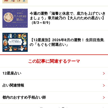
もしも、「疲れていて、とても無理」ならば、あなたに
必要なのは、休養です。プチリタイアで、体力、気力、
今週の運勢「滋養と休息で、底力を上げていき
愛情を取り戻さなくては！
ましょう」章月綾乃の【大人のための星占い】
（8/3～8/9）
首筋のストレッチやマッサージも有効。体の凝りや余計
な張りが取れると、仕事や恋愛にも前向きになれるは
【12星座別】2026年8月の運勢！ 生田目浩美.
ず。
の「もぐもぐ開運占い」
この記事に関連するテーマ
ふたご座（5月21日～6月21日生まれ）
12星座占い
迷走中。
占い関連情報
ああでもない、こうでもないと、答えのない場所でグル
グルしてしまいそう。
都内のおすすめ手相占い師
少しでもマシなやり方を選びたいところですが、本心で