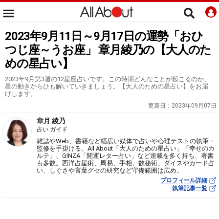
2023年9月11日～9月17日の運勢「おひ
つじ座～うお座」 章月綾乃の【大人のた
めの星占い】
2023年9月第3週の12星座占いです。この時期どんなことが起こるのか、
星の動きからひも解いていきましょう。【大人のための星占い】をお届
けします。
更新日：
2023年09月07日
章月 綾乃
占い ガイド
雑誌やWeb、書籍など幅広い媒体で占いや心理テストの執筆・
監修を手掛ける。All About「大人のための星占い」「幸せのカ
ルテ」、GINZA「開運レター占い」など連載を多く持ち、著書
も多数。西洋占星術、周易、手相、数秘術、ダイスやカード占
い、しぐさや言葉グセの研究など守備範囲は広め。
プロフィール詳細
執筆記事一覧