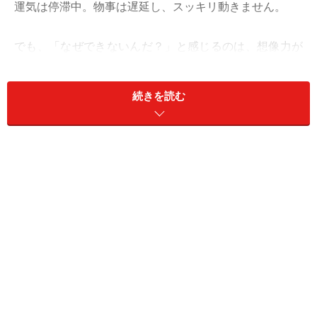
運気は停滞中。物事は遅延し、スッキリ動きません。
でも、「なぜできないんだ？」と感じるのは、想像力が
欠落しているサインです。スムーズにいかないのには理
由があり、無神経に自分の正義を押し付けるとあなたが
続きを読む
周囲のストレスの根源になりかねません。根気強く、慎
重にやり過ごし、15日の新月、16日の水星順行による改
善を待って。
おひつじ座（3月21日～4月19日生まれ）
目の前で赤信号になる、乗りたかった電車が行ってしま
うような一週間です。