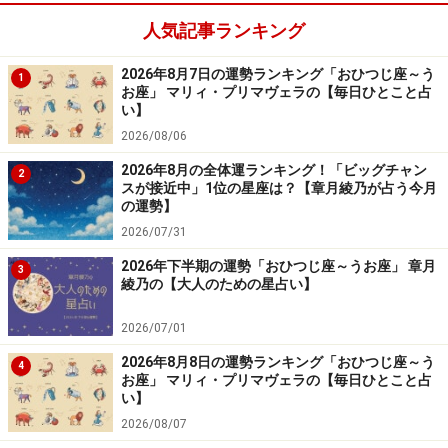
ト。「できたら、こうしたい」「これがこうなるとうれ
人気記事ランキング
しい、やりやすい」など、事前に具体的なリクエストを
あげると誰かが反映してくれるでしょう。
2026年8月7日の運勢ランキング「おひつじ座～う
1
お座」 マリィ・プリマヴェラの【毎日ひとこと占
い】
7～8月は金運育成タイム。収入アップを目指す、お金の
2026/08/06
勉強をするなど、器を広げて。
2026年8月の全体運ランキング！「ビッグチャン
2
スが接近中」1位の星座は？【章月綾乃が占う今月
の運勢】
秋は旅行に運命の出会いが。愛は、秘密めいたデート
2026/07/31
を。
2026年下半期の運勢「おひつじ座～うお座」 章月
3
綾乃の【大人のための星占い】
かに座（6月22日～7月22日生まれ）
2026/07/01
新しい可能性の扉が開きます。
2026年8月8日の運勢ランキング「おひつじ座～う
4
お座」 マリィ・プリマヴェラの【毎日ひとこと占
い】
人とのつながりから、意外な道が開けてくるはず。好き
2026/08/07
嫌い、波長が合う、合わないを超えて、出会いやご縁を