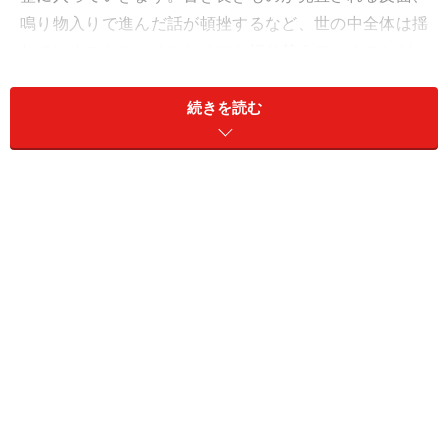
鳴り物入りで進んだ話が頓挫するなど、世の中全体は揺
れていくことに。オンとオフを切り替えていくことが、
幸福のカギとなるはず。
続きを読む
おひつじ座（3月21日～4月19日生まれ）
幸せを大きく育てましょう。
愛情をたっぷりと注ぐと、大事な人や関係がすくすく成
長することに。仕事も順調な発展を見せるはず。