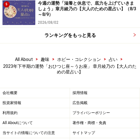
今週の運勢「滋養と休息で、底力を上げていきま
5
大事にしていくと良さそう。知り合った人の紹介に運命
しょう」章月綾乃の【大人のための星占い】（8/3
～8/9）
の出会いが待つことも。つながる、広げるイメージで人
2026/08/02
脈を育てて。サークルや趣味の会、勉強会への参加も有
望です。
ランキングをもっと見る
収入アップは、流行に乗って。仮想通貨やクラウドファ
>
>
>
>
All About
趣味
ホビー・コレクション
占い
ンディングなど、今どきのツールに注目を（ただし、リ
2023年下半期の運勢「おひつじ座～うお座」 章月綾乃の【大人のた
スクヘッジもお忘れなく）。
めの星占い】
オフは、趣味や推し活が充実。おしゃれは、エレガント
会社概要
採用情報
に。
投資家情報
広告掲載
愛は、友情モードでさっぱりと。パートナー兼大親友な
利用規約
プライバシーポリシー
関係が理想です。
All Aboutについて
著作権・商標・免責
当サイトの情報についての注意
サイトマップ