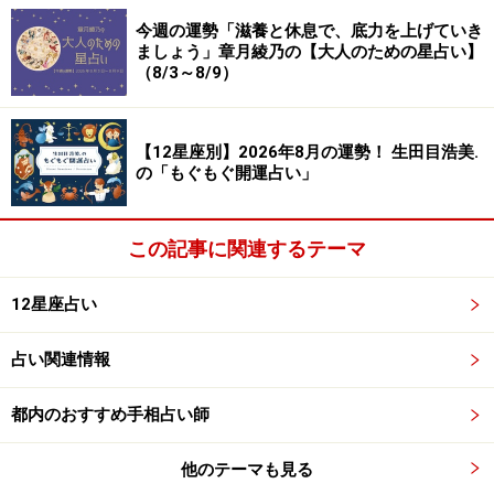
出の場所を再訪したりすると、忘れかけていた夢を取り
今週の運勢「滋養と休息で、底力を上げていき
ましょう」章月綾乃の【大人のための星占い】
戻せるはず。
（8/3～8/9）
愛は、有言実行でリードしていきましょう。
【12星座別】2026年8月の運勢！ 生田目浩美.
の「もぐもぐ開運占い」
ふたご座（5月21日～6月21日生まれ）
この記事に関連するテーマ
社交性と柔軟性が高まって、変化の波に上手に対応でき
るでしょう。
12星座占い
身近な人と足並みをそろえることで、ピンチもチャンス
占い関連情報
に変えられるはず。ムードメーカーとして場を盛り上
げ、いい波に乗りましょう。
都内のおすすめ手相占い師
他のテーマも見る
交渉や希望は前面に出るよりも水面下での暗躍がスマー