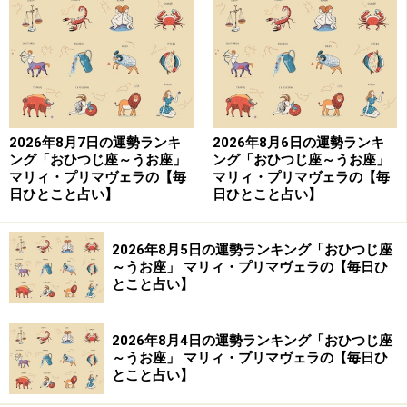
愛は、運命共同体意識を持って。一緒にやることの数だ
け、絆が深まります。
おうし座（4月20日～5月20日生まれ）
2026年8月7日の運勢ランキ
2026年8月6日の運勢ランキ
幸運の星・木星と改革の星・天王星のＷパワーで、思い
ング「おひつじ座～うお座」
ング「おひつじ座～うお座」
がけない方向に話が進んでいきそうです。
マリィ・プリマヴェラの【毎
マリィ・プリマヴェラの【毎
日ひとこと占い】
日ひとこと占い】
イレギュラーな誘いがかかったり、これまでとはまるで
2026年8月5日の運勢ランキング「おひつじ座
違うジャンルにスカウトされたりしそう。“せっかくだか
～うお座」 マリィ・プリマヴェラの【毎日ひ
ら”マインドで話に乗ってみましょう。あなたの中に隠れ
とこと占い】
ている才能や適性が目覚めて、第二の人生がスタートし
そう。12年に1度の大幸運期のビッグウェーブを逃さな
2026年8月4日の運勢ランキング「おひつじ座
いで！
～うお座」 マリィ・プリマヴェラの【毎日ひ
とこと占い】
夏は、ノスタルジックに。懐メロをBGMにしたり、思い