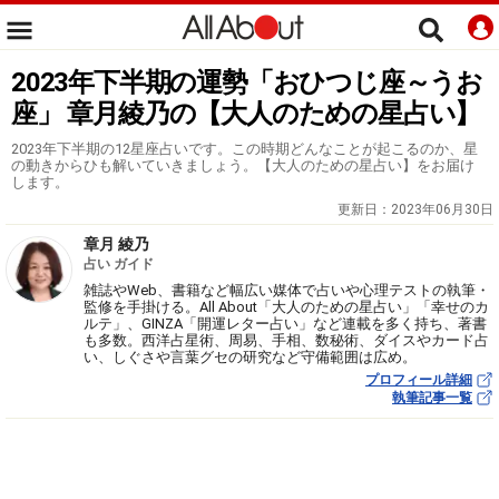
2023年下半期の運勢「おひつじ座～うお
座」 章月綾乃の【大人のための星占い】
2023年下半期の12星座占いです。この時期どんなことが起こるのか、星
の動きからひも解いていきましょう。【大人のための星占い】をお届け
します。
更新日：
2023年06月30日
章月 綾乃
占い ガイド
雑誌やWeb、書籍など幅広い媒体で占いや心理テストの執筆・
監修を手掛ける。All About「大人のための星占い」「幸せのカ
ルテ」、GINZA「開運レター占い」など連載を多く持ち、著書
も多数。西洋占星術、周易、手相、数秘術、ダイスやカード占
い、しぐさや言葉グセの研究など守備範囲は広め。
プロフィール詳細
執筆記事一覧