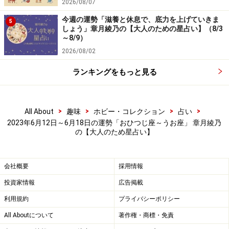
2026/08/07
ージがありそう。
今週の運勢「滋養と休息で、底力を上げていきま
5
しょう」章月綾乃の【大人のための星占い】（8/3
今のあなたは、自覚している以上にデリケートで、ちょ
～8/9）
っとしたことで調子を崩しやすいでしょう。でも、だか
2026/08/02
らといって弱いのかというと、それは話が違うみたい。
ランキングをもっと見る
要は、構ってちゃんモードなのです。褒められたい、認
められたい、一目置かれたいのに叶わないから、仮病で
>
>
>
>
All About
趣味
ホビー・コレクション
占い
周囲の気を引こうとしているだけ。
2023年6月12日～6月18日の運勢「おひつじ座～うお座」 章月綾乃
の【大人のため星占い】
試しに、体の声を無視して動くと、案外無理が利くは
ず。人からの賞賛や評価を求めず、自分で自分をホメて
会社概要
採用情報
みると、大きな成果が出せるときです。
投資家情報
広告掲載
利用規約
プライバシーポリシー
愛も、待たずに動いて！
All Aboutについて
著作権・商標・免責