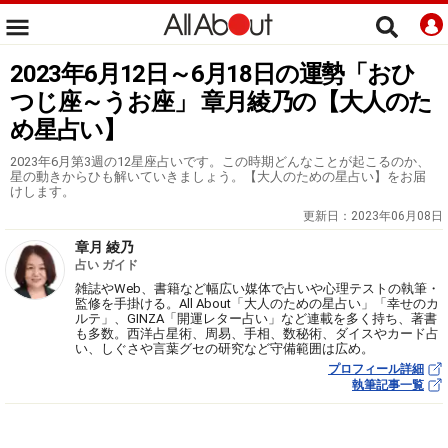
2023年6月12日～6月18日の運勢「おひ
つじ座～うお座」 章月綾乃の【大人のた
め星占い】
2023年6月第3週の12星座占いです。この時期どんなことが起こるのか、
星の動きからひも解いていきましょう。【大人のための星占い】をお届
けします。
更新日：
2023年06月08日
章月 綾乃
占い ガイド
雑誌やWeb、書籍など幅広い媒体で占いや心理テストの執筆・
監修を手掛ける。All About「大人のための星占い」「幸せのカ
ルテ」、GINZA「開運レター占い」など連載を多く持ち、著書
も多数。西洋占星術、周易、手相、数秘術、ダイスやカード占
い、しぐさや言葉グセの研究など守備範囲は広め。
プロフィール詳細
執筆記事一覧