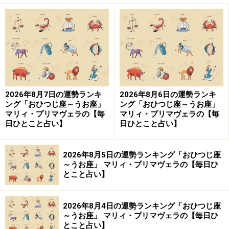
める人と認識されて、この先いろいろ融通を利かせても
らえることになりそう。
オフは、流行をチェック。期間限定スポットでのデート
も盛り上がりそう。
2026年8月7日の運勢ランキ
2026年8月6日の運勢ランキ
ング「おひつじ座～うお座」
ング「おひつじ座～うお座」
おうし座（4月20日～5月20日生まれ）
マリィ・プリマヴェラの【毎
マリィ・プリマヴェラの【毎
日ひとこと占い】
日ひとこと占い】
発想の転換が必要です。
2026年8月5日の運勢ランキング「おひつじ座
今週あなたが向き合うのは、これまで接点があまりなか
～うお座」 マリィ・プリマヴェラの【毎日ひ
とこと占い】
った世界みたい。だから、「常識」が通用しにくいので
す。普通ならすぐに話がまとまり、さっと片付くのに、
申し込みや調整に時間がかかるでしょう。でも、実は世
2026年8月4日の運勢ランキング「おひつじ座
～うお座」 マリィ・プリマヴェラの【毎日ひ
の中ってそういうもの。
とこと占い】