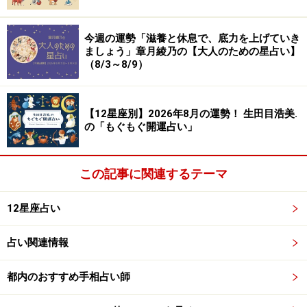
内心、「面倒くさい」「バカみたい」と思っても、「ご
今週の運勢「滋養と休息で、底力を上げていき
もっとも」と平気な顔をしておきましょう。すると、道
ましょう」章月綾乃の【大人のための星占い】
（8/3～8/9）
理をわきまえた人物と思われ、意外に便宜を図ってもら
えます。物事に動じない腹芸を見事にこなし、世渡りス
キルを高めて。
【12星座別】2026年8月の運勢！ 生田目浩美.
の「もぐもぐ開運占い」
愛は、ショッピングデートが盛り上がりそう。
この記事に関連するテーマ
ふたご座（5月21日～6月21日生まれ）
12星座占い
リセットチャンス。
占い関連情報
もっとも、今すぐ何かが変わるわけではありません。い
都内のおすすめ手相占い師
ずれ巡ってくるチャンスに備える、自分が望む方向へ根
回しをする、引継ぎの段取りを組むなどこれからに向け