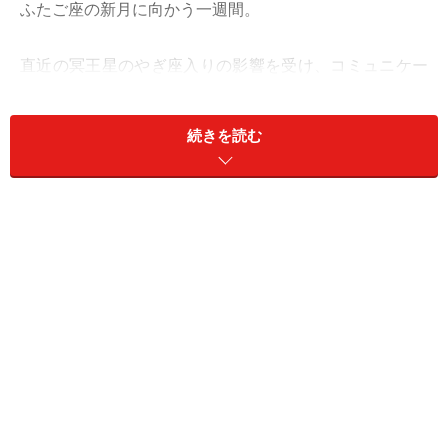
ふたご座の新月に向かう一週間。
直近の冥王星のやぎ座入りの影響を受け、コミュニケー
ションや交渉事に大胆なリセットがかかりそう。時間を
かけて準備してきたのに、ちゃぶ台をひっくり返される
続きを読む
ようなガッカリ展開があるかも。
でもこれ、案外ダメになって良かったという展開に。こ
れまでではなく、これからに注意を向けて！
おひつじ座（3月21日～4月19日生まれ）
求められているのは、本音と建前の使い分けです。