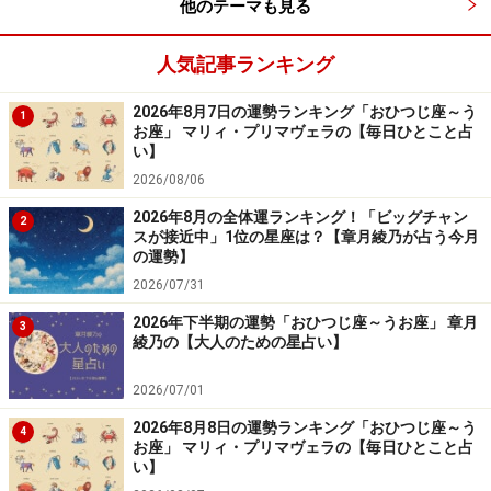
他のテーマも見る
て動き出すといいのです。
人気記事ランキング
幸い、まだ、今いる場所でやるべきこと、得られるもの
2026年8月7日の運勢ランキング「おひつじ座～う
があるみたい。やがてくる終わりを惜しみながら、ひと
1
お座」 マリィ・プリマヴェラの【毎日ひとこと占
つずつ丁寧にこなしていくことで、今しかできないこと
い】
を成し遂げ、今だからわかることを整理することになる
2026/08/06
はず。
2026年8月の全体運ランキング！「ビッグチャン
2
スが接近中」1位の星座は？【章月綾乃が占う今月
の運勢】
恋と社交は、主導権が回ってきそう。イエス・ノーをハ
2026/07/31
ッキリとあなたが決めてよし。一目惚れは運命、追いか
2026年下半期の運勢「おひつじ座～うお座」 章月
3
けて。
綾乃の【大人のための星占い】
2026/07/01
かに座（6月22日～7月22日生まれ）
2026年8月8日の運勢ランキング「おひつじ座～う
4
お座」 マリィ・プリマヴェラの【毎日ひとこと占
い】
メンタルがやられたり、体が動かなかったり、何かダメ