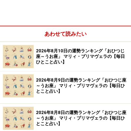
あわせて読みたい
2026年8月10日の運勢ランキング「おひつじ
座～うお座」 マリィ・プリマヴェラの【毎日
ひとこと占い】
なにしろ、今週のあなたは鋭すぎるのです。思ったこと
2026年8月9日の運勢ランキング「おひつじ座
を口にしてしまうと、いろいろ都合が悪い人が現れそ
～うお座」 マリィ・プリマヴェラの【毎日ひ
う。そこで、気付いていても気付かないフリをする、そ
とこと占い】
の気がなくても考えるフリをするなど、手心を加えてい
くといいみたい。
2026年8月8日の運勢ランキング「おひつじ座
～うお座」 マリィ・プリマヴェラの【毎日ひ
物事のいい面を見るレッスンと考えて、ポジティブフレ
とこと占い】
ーズを心がけていきましょう。話がわかる人、空気が読