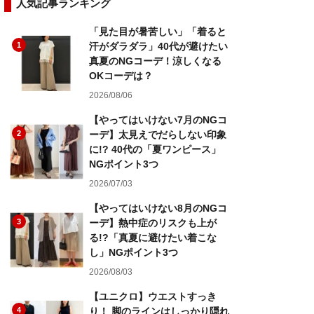
人気記事ランキング
「見た目が暑苦しい」「着ると
1
汗がダラダラ」40代が避けたい
真夏のNGコーデ！涼しくなる
OKコーデは？
2026/08/06
【やってはいけない7月のNGコ
2
ーデ】太見えでだらしない印象
に!? 40代の「夏ワンピース」
NGポイント3つ
2026/07/03
【やってはいけない8月のNGコ
3
ーデ】熱中症のリスクも上が
る!?「真夏に避けたい着こな
し」NGポイント3つ
2026/08/03
【ユニクロ】ウエストすっき
4
り！ 脚のラインはしっかり隠れ