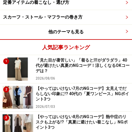
たブラウン系と合わせると、こなれた今っぽいイメージ
定番アイテムの着こなし・選び方
に仕上がります。
スカーフ・ストール・マフラーの巻き方
他のテーマも見る
3. 明るくパキッとしたブルーで洗練された
印象に
人気記事ランキング
「見た目が暑苦しい」「着ると汗がダラダラ」40
1
代が避けたい真夏のNGコーデ！涼しくなるOKコー
デは？
パキッとした明るいブルーはコーデの鮮度を上げてくれま
2026/08/06
す 出典：WEAR
【やってはいけない7月のNGコーデ】太見えでだ
2
水色のような淡いブルーから、くすんだブルーまで、い
らしない印象に!? 40代の「夏ワンピース」NGポイ
ント3つ
ろんなトーンのブルーがありますが、パキッとした明度
2026/07/03
の高いブルーは、特に40代の女性の春夏コーデに一押
【やってはいけない8月のNGコーデ】熱中症のリ
し。爽やかで清潔感のあるカラーなので、カラーコーデ
3
スクも上がる!?「真夏に避けたい着こなし」NGポ
に慣れていない人でも取り入れやすく、この一色を取り
イント3つ