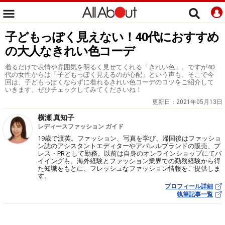
子どもっぽく見えない！40代におすすめ
の大人なきれい色コーデ
着るだけで表情や雰囲気を明るく見せてくれる「きれい色」。ですが40
代の女性からは「子どもっぽく見えるのが心配」という声も。そこで今
回は、子どもっぽくならずに着れるきれい色コーデのコツをご紹介して
いきます。ぜひチェックしてみてくださいね！
更新日：
2021年05月13日
横瀬 真知子
レディースファッション ガイド
19歳で渡英。ファッション、写真を学び、帰国後はファッショ
ン誌のアシスタントエディターやアパレルブランドの販売、プ
レス・PRとして勤務。以前は自身のオンラインショップにてバ
イイングも。海外経験とファッション業界での勤務経験から得
た知識をもとに、フレッシュなファッション情報をご提供しま
す。
プロフィール詳細
執筆記事一覧