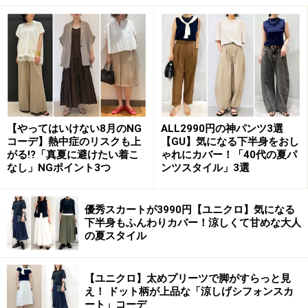
いろんなアイテムをごちゃっと合わせたり、デニム、ス
ニーカーなどのカジュアルアイテムを合わせると幼くな
りやすいので、ベージュなどのニュートラルなカラーを
合わせたり、きれいめアイテムと一緒に着るのがポイン
トです。
【やってはいけない8月のNG
ALL2990円の神パンツ3選
コーデ】熱中症のリスクも上
【GU】気になる下半身をおし
2. くすみオレンジのパンツであか抜けコー
がる!?「真夏に避けたい着こ
ゃれにカバー！「40代の夏パ
デ
なし」NGポイント3つ
ンツスタイル」3選
優秀スカートが3990円【ユニクロ】気になる
下半身もふんわりカバー！涼しくて甘めな大人
の夏スタイル
シワ加工のオレンジパンツは、あか抜けて見えてはき心地も
楽チン！ 出典：WEAR
【ユニクロ】太めプリーツで脚がすらっと見
オレンジも春夏らしく、見ているだけで元気が出るビタ
え！ ドット柄が上品な「涼しげシフォンスカ
ート」コーデ