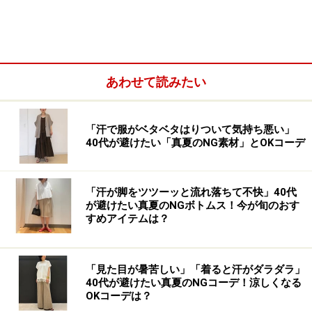
あわせて読みたい
「汗で服がベタベタはりついて気持ち悪い」
ライムグリーンやマスタードなどのイエローは幼くならず、
40代が避けたい「真夏のNG素材」とOKコーデ
顔を明るく見せてくれる 出典：WEAR
日本人の肌に合うといわれる「イエロー」。ひまわりの
ようにビビッドなイエローは見ているだけで元気に明る
「汗が脚をツツーッと流れ落ちて不快」40代
が避けたい真夏のNGボトムス！今が旬のおす
くなれますよね。ですが、かなり目立つ色であることや
すめアイテムは？
着まわしの面を考えると今シーズン大人の女性におすす
めなのは、ライムグリーンやマスタードなど大人っぽい
「見た目が暑苦しい」「着ると汗がダラダラ」
発色のイエロー。色自体におしゃれ感があり、顔を明る
40代が避けたい真夏のNGコーデ！涼しくなる
くみせてくれながらあか抜けたコーデが楽しめます。
OKコーデは？