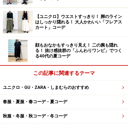
ミンカラー。洋服で取り入れるなら、テラコッタオレン
ジなど、少しくすみ感のある色合いが今年らしく一押し
です。きれい色の中でも、オレンジは特にヘルシーなイ
【ユニクロ】ウエストすっきり！ 脚のライン
はしっかり隠れる！ 大人かわいい「フレアス
メージなので、健康的ではつらつとした印象に見せたい
カート」コーデ
人にもぴったりです。
顔もおなかもすっきり見え！ 二の腕も隠れ
今季はシワ加工がされたようなパンツやスカートも多く
る！ 抜け感抜群の「ふんわりワンピ」でつく
る40代の夏コーデ
出ており、おうち時間の長い今も楽チンではきやすいと
人気があるのですが、そんなカジュアルなボトムスにも
オレンジは多く取り入れられています。楽チンアイテム
この記事に関連するテーマ
こそ、ベーシック色ではなくきれい色で取り入れるとお
ユニクロ・GU・ZARA・しまむらのおすすめ
しゃれ度もアップするのでおすすめですよ。
春服・夏服・春コーデ・夏コーデ
すこしトーンを落としたくすみオレンジは、黒や紺など
のダークカラーに合わせると落ち着いた印象になります
秋服・冬服・秋コーデ・冬コーデ
し、白やベージュと合わせると爽やかなイメージに。ま