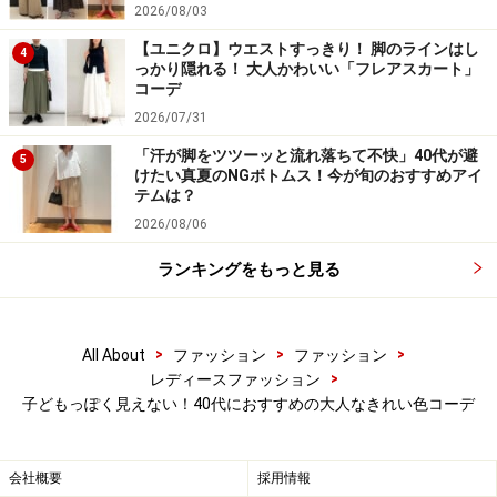
入れるだけでコーデの鮮度が上がります。
2026/08/03
【ユニクロ】ウエストすっきり！ 脚のラインはし
4
っかり隠れる！ 大人かわいい「フレアスカート」
パキッとしたブルーは、40代の女性に人気の高いニュア
コーデ
ンスカラーとも相性よし。グレーとベージュを混ぜたよ
2026/07/31
うなグレージュと合わせても今っぽくなりますし、トレ
「汗が脚をツツーッと流れ落ちて不快」40代が避
5
ンドのベージュ系と合わせても◎。また白やライトグレ
けたい真夏のNGボトムス！今が旬のおすすめアイ
ー、シルバーなど明るくすっきりとした色味に合わせる
テムは？
と都会的な印象に。寒色系なのでゆったりしたサイズ感
2026/08/06
でもスマートに着られるのも大人の女性におすすめのポ
ランキングをもっと見る
イントです。
>
>
>
All About
ファッション
ファッション
>
レディースファッション
子どもっぽく見えない！40代におすすめの大人なきれい色コーデ
会社概要
採用情報