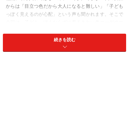
からは「目立つ色だから大人になると難しい」「子ども
っぽく見えるのが心配」という声も聞かれます。そこで
今回は、子どもっぽくならずに着るきれい色コーデのコ
ツをご紹介していきます。ぜひチェックしてみてくださ
いね！
続きを読む
1. 表情も明るく、おしゃれ見えも叶う大人
なイエロー