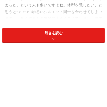
まった、という人も多いですよね。体型を隠したい、と
思うとついついゆるいシルエット同士を合わせてしまい
ますが、そうすると全体的に大きく見えてしまい、結果
的に逆効果の場合も。そんな時はコーディネートで体型
カバーするのがおすすめです。今回は簡単でほっそり見
続きを読む
える、着やせのコツについてご紹介します。ポイントは
「X、I、Y」のシルエットを意識すること。ぜひチェック
してみてくださいね！