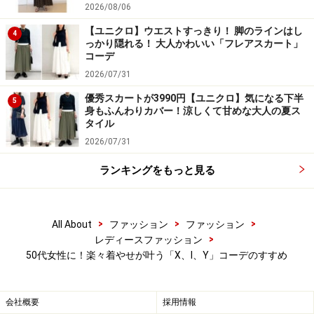
2026/08/06
パンツを、という風に、縦のラインを作るように意識し
ながらアイテムを組み合わせていくと、それだけでもほ
【ユニクロ】ウエストすっきり！ 脚のラインはし
4
っかり隠れる！ 大人かわいい「フレアスカート」
っそり見せることができます。
コーデ
2026/07/31
また、トップスとボトムスの色を同系色で合わせるのも
優秀スカートが3990円【ユニクロ】気になる下半
5
より効果的。色のコントラストの強い組み合わせだとト
身もふんわりカバー！涼しくて甘めな大人の夏ス
タイル
ップスとボトムスが分断されて見えますが、同系色で揃
2026/07/31
えると上下がグラデーションのようにつながって見える
ので、より「I」の文字に近づきます。
ランキングをもっと見る
ワントーンコーデは、引き続き今年のトレンドでもある
>
>
>
All About
ファッション
ファッション
ため、着やせと今っぽさの両方が手に入るのも嬉しいポ
>
レディースファッション
イントです。
50代女性に！楽々着やせが叶う「X、I、Y」コーデのすすめ
ボリュームのあるアイテムは「Yライン」で
会社概要
採用情報