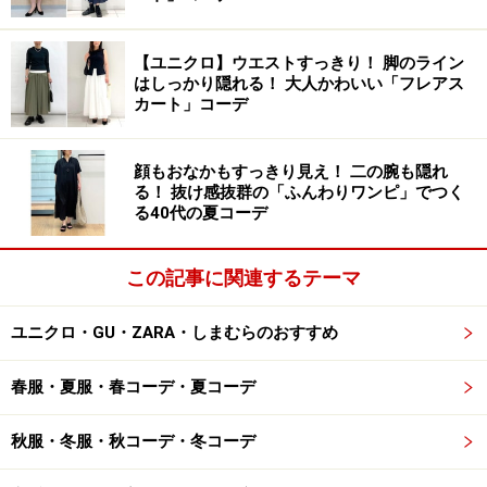
例えばワンピースならふわっとゆるいシルエットより
も、ウエストまわりが締まっているデザインの方がほっ
【ユニクロ】ウエストすっきり！ 脚のライン
そり見えます。またトップスもウエストマークのもの
はしっかり隠れる！ 大人かわいい「フレアス
や、カシュクール、ウエストが絞られているデザインの
カート」コーデ
ペプラムなどメリハリのあるデザインの方がすっきり見
せてくれます。
顔もおなかもすっきり見え！ 二の腕も隠れ
る！ 抜け感抜群の「ふんわりワンピ」でつく
る40代の夏コーデ
そして、トップスとボトムスというシンプルな組み合わ
せでも、ウエストインして脚を長く見せるのも、この
この記事に関連するテーマ
「Xラインコーデ」に当たります。とはいえ、50代の女
性は「ウエストインには抵抗がある」という人がほとん
ユニクロ・GU・ZARA・しまむらのおすすめ
ど。その場合はショート丈のボックスシルエットのトッ
プスなど、幅にゆとりがあって体型を拾わず、縦には短
春服・夏服・春コーデ・夏コーデ
めのトップスを選ぶことで、似た効果が期待できます。
秋服・冬服・秋コーデ・冬コーデ