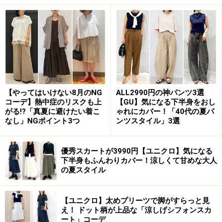
です。
といっても、無理にぎゅっと締めたり、実際のウエスト
を見せる必要はなく、「ここがウエスト位置」というの
が分かるようにポイントを作るだけでOK。写真のように
ウエストマークするベルトやリボンが付いているもの
は、簡単に着やせが叶うおすすめアイテム。ベルト等が
【やってはいけない8月のNG
ALL2990円の神パンツ3選
コーデ】熱中症のリスクも上
【GU】気になる下半身をおし
実際のウエスト位置より少し高めに付いていることが多
がる!?「真夏に避けたい着こ
ゃれにカバー！「40代の夏パ
いため、ゆるく結ぶだけでも、まるでその位置から下は
なし」NGポイント3つ
ンツスタイル」3選
脚、というように脚長に見せてくれるのでおすすめで
す。
優秀スカートが3990円【ユニクロ】気になる
下半身もふんわりカバー！涼しくて甘めな大人
の夏スタイル
ウエストの位置にアクセントがあるだけですっきりスタイル
【ユニクロ】太めプリーツで脚がすらっと見
よく見えます 出典：WEAR
え！ ドット柄が上品な「涼しげシフォンスカ
ート」コーデ