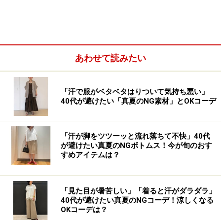
あわせて読みたい
ウエストがポイントの「Xライン」コーデで
引き締めて
「汗で服がベタベタはりついて気持ち悪い」
40代が避けたい「真夏のNG素材」とOKコーデ
ウエストマークできるデザインは、腰の位置を高く見せてく
「汗が脚をツツーッと流れ落ちて不快」40代
れます 出典：WEAR
が避けたい真夏のNGボトムス！今が旬のおす
すめアイテムは？
「Xライン」コーデとは、コーデの中央部であるウエス
トまわりが締まっていて、アルファベットの「X」のよ
うなシルエットになっているコーデのこと。ウエストは
「見た目が暑苦しい」「着ると汗がダラダラ」
もともと体の中でも細い部分なので、ここが締まってい
40代が避けたい真夏のNGコーデ！涼しくなる
OKコーデは？
るとメリハリが付き、スタイルよく見えるのがポイント