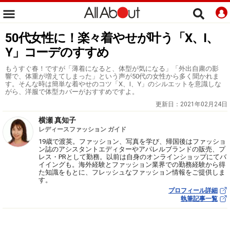
50代女性に！楽々着やせが叶う「X、I、
Y」コーデのすすめ
もうすぐ春！ですが「薄着になると、体型が気になる」「外出自粛の影
響で、体重が増えてしまった」という声が50代の女性から多く聞かれま
す。そんな時は簡単な着やせのコツ「X、I、Y」のシルエットを意識しな
がら、洋服で体型カバーがおすすめですよ。
更新日：
2021年02月24日
横瀬 真知子
レディースファッション ガイド
19歳で渡英。ファッション、写真を学び、帰国後はファッショ
ン誌のアシスタントエディターやアパレルブランドの販売、プ
レス・PRとして勤務。以前は自身のオンラインショップにてバ
イイングも。海外経験とファッション業界での勤務経験から得
た知識をもとに、フレッシュなファッション情報をご提供しま
す。
プロフィール詳細
執筆記事一覧