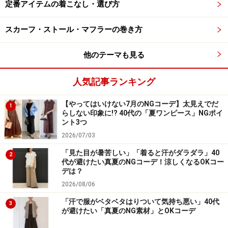
すらっと見える縦長を意識！ 「Iライン」コ
定番アイテムの着こなし・選び方
ーデ
スカーフ・ストール・マフラーの巻き方
他のテーマも見る
ストライプやセンタープレスなど縦のラインを意識して 出
人気記事ランキング
典：WEAR
【やってはいけない7月のNGコーデ】太見えでだ
なんとなくコーデが決まらない、なぜか太って見える……
1
らしない印象に!? 40代の「夏ワンピース」NGポイ
という時は、まず着やせの王道である「Iライン」から取
ント3つ
り入れてみるのがおすすめです。
2026/07/03
「見た目が暑苦しい」「着ると汗がダラダラ」40
2
代が避けたい真夏のNGコーデ！涼しくなるOKコー
「Iライン」コーデとはその名前のとおり、アルファベッ
デは？
トのIの文字のように、縦長シルエットのコーデのこと。
2026/08/06
例えば横に広がっているボーダーよりは、写真のように
「汗で服がベタベタはりついて気持ち悪い」40代
3
縦長にラインが入っているストライプを。ふわふわとし
が避けたい「真夏のNG素材」とOKコーデ
たロングスカートよりはセンタープレス入りのきれいめ