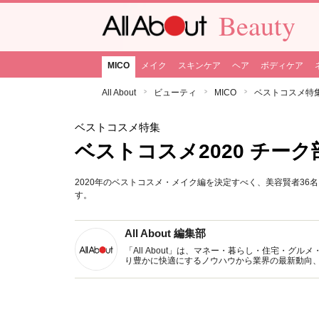
Beauty
MICO
メイク
スキンケア
ヘア
ボディケア
All About
ビューティ
MICO
ベストコスメ特
ベストコスメ特集
ベストコスメ2020 チーク
2020年のベストコスメ・メイク編を決定すべく、美容賢者3
す。
All About 編集部
「All About」は、マネー・暮らし・住宅・
り豊かに快適にするノウハウから業界の最新動向
イトです。