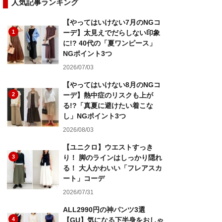
人気記事ランキング
【やってはいけない7月のNGコ
1
ーデ】太見えでだらしない印象
に!? 40代の「夏ワンピース」
NGポイント3つ
2026/07/03
【やってはいけない8月のNGコ
2
ーデ】熱中症のリスクも上が
る!?「真夏に避けたい着こな
し」NGポイント3つ
2026/08/03
【ユニクロ】ウエストすっき
3
り！ 脚のラインはしっかり隠れ
る！ 大人かわいい「フレアスカ
ート」コーデ
2026/07/31
ALL2990円の神パンツ3選
4
【GU】気になる下半身をおしゃ