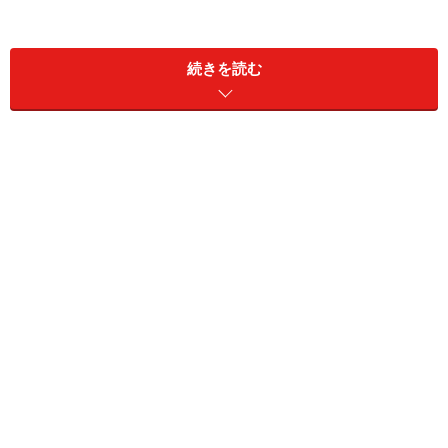
続きを読む
ほどよく詰まった首元がオールマイティーに使いやすい 出
典：WEAR
一般的に多いネックラインといえば、丸首のクルーネッ
クとVネックですよね。定番ですが、アラフォー女性に
おすすめなのは首元があまり開いていないものです。
クルーネックならなるべく詰まったもの、Vネックなら
カット具合が浅く、横幅も狭くなっていて、デコルテが
大きく開いていないものが上品にすっきりと着られま
す。