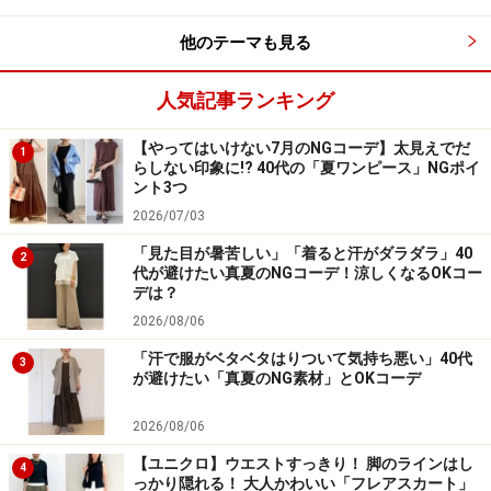
タートルネックのように折り返すのではなく、首に沿っ
他のテーマも見る
て立ち上がったような少し高さのあるハイネックも、お
しゃれと防寒の両面からおすすめのネックラインです。
人気記事ランキング
また、モックネックという言葉がありますが、これはハ
【やってはいけない7月のNGコーデ】太見えでだ
1
らしない印象に!? 40代の「夏ワンピース」NGポイ
イネックと同じようなデザインのことを指しています。
ント3つ
ブランドによって、多少の高さの違いや、どちらの言葉
2026/07/03
を使っているかの違いはありますが、少しだけ高さのあ
「見た目が暑苦しい」「着ると汗がダラダラ」40
2
る首元は寒さにも強く、暖かい室内でも暑苦しくならな
代が避けたい真夏のNGコーデ！涼しくなるOKコー
デは？
いのがメリット。マフラーなども巻きやすく、便利で
2026/08/06
す。
「汗で服がベタベタはりついて気持ち悪い」40代
3
が避けたい「真夏のNG素材」とOKコーデ
2026/08/06
【ユニクロ】ウエストすっきり！ 脚のラインはし
4
っかり隠れる！ 大人かわいい「フレアスカート」