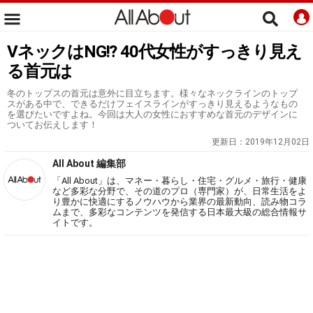
VネックはNG!? 40代女性がすっきり見え
る首元は
冬のトップスの首元は意外に目立ちます。様々なネックラインのトップ
スがある中で、できるだけフェイスラインがすっきり見えるようなもの
を選びたいですよね。今回は大人の女性におすすめな首元のデザインに
ついてお伝えします！
更新日：
2019年12月02日
All About 編集部
「All About」は、マネー・暮らし・住宅・グルメ・旅行・健康
など多彩な分野で、その道のプロ（専門家）が、日常生活をよ
り豊かに快適にするノウハウから業界の最新動向、読み物コラ
ムまで、多彩なコンテンツを発信する日本最大級の総合情報サ
イトです。