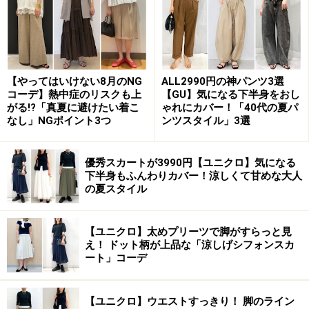
することもあるため、大人の女性に一押しなのは素材感
にボリュームがあるものです。
今年トレンドのふわふわとしたモヘアやシャギーニッ
ト、毛が長めのものやケーブルニットなども◎。厚みの
【やってはいけない8月のNG
ALL2990円の神パンツ3選
コーデ】熱中症のリスクも上
【GU】気になる下半身をおし
ある素材はVのシャープさを柔らかく見せてくれるた
がる!?「真夏に避けたい着こ
ゃれにカバー！「40代の夏パ
め、大人にちょうどいい抜け感のある首元を作ってくれ
なし」NGポイント3つ
ンツスタイル」3選
ます。
優秀スカートが3990円【ユニクロ】気になる
下半身もふんわりカバー！涼しくて甘めな大人
の夏スタイル
横に広いボートネックは女性らしく上品に
見える
【ユニクロ】太めプリーツで脚がすらっと見
え！ ドット柄が上品な「涼しげシフォンスカ
ート」コーデ
横に広がるボートネックは鎖骨の華奢さも感じられて女性ら
【ユニクロ】ウエストすっきり！ 脚のライン
しく上品 出典：WEAR