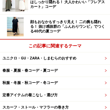
はしっかり隠れる！ 大人かわいい「フレアス
カート」コーデ
きれいめに見せたい時はボートネックがおすすめです。
鎖骨を感じさせる横に長いカットは、女性らしいエレガ
顔もおなかもすっきり見え！ 二の腕も隠れ
ントな印象に仕上げてくれます。デニムやワイドパンツ
る！ 抜け感抜群の「ふんわりワンピ」でつく
など、カジュアルなボトムスに合わせたいけれどラフに
る40代の夏コーデ
は見せたくない時にもぴったり。コンサバなきちんと感
やフォーマルさが欲しい時にも使えます。
この記事に関連するテーマ
ユニクロ・GU・ZARA・しまむらのおすすめ
控えめなハイネックは暖かく顔まわりもス
マート
春服・夏服・春コーデ・夏コーデ
秋服・冬服・秋コーデ・冬コーデ
定番アイテムの着こなし・選び方
少し首が立ち上がったハイネックやモックネックも使いやす
い 出典：WEAR
スカーフ・ストール・マフラーの巻き方