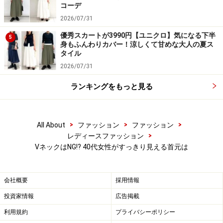
コーデ
2026/07/31
優秀スカートが3990円【ユニクロ】気になる下半
5
身もふんわりカバー！涼しくて甘めな大人の夏ス
タイル
2026/07/31
ランキングをもっと見る
Vネックとクルーネックのいいとこどりなキ
ーネックも新鮮
>
>
>
All About
ファッション
ファッション
>
レディースファッション
VネックはNG!? 40代女性がすっきり見える首元は
軽くV風の切り込みが入ることですっきり見せつつおしゃれ
感もプラス 出典：WEAR
会社概要
採用情報
投資家情報
広告掲載
最近人気なのがキーネックと呼ばれるデザインです。丸
利用規約
プライバシーポリシー
首のラインの中心に、浅くVカットに切り込みを入れた