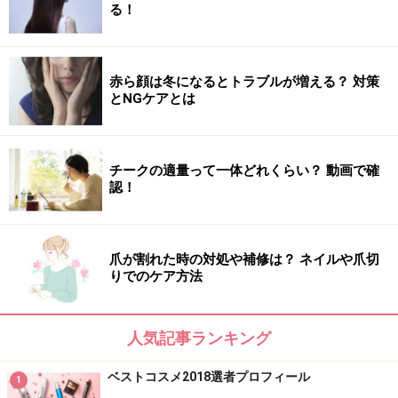
る！
郡司 薫さん
発売から約４カ月で、初代「シスレイヤ」の年間販売個
赤ら顔は冬になるとトラブルが増える？ 対策
とNGケアとは
数を突破しました。既に多くのお客様がリピートしてく
ださり、大ヒットを記録中です。
チークの適量って一体どれくらい？ 動画で確
【DATA】
認！
シスレージャパン シスレー シスレイヤ インテグラ
ル
50ml 4万9000円（税抜） ／
http://www.sisley-
爪が割れた時の対処や補修は？ ネイルや爪切
paris.com/ja-JP/
りでのケア方法
人気記事ランキング
ベストコスメ2018選者プロフィール
1