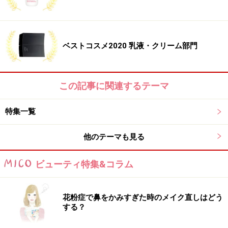
第2位 シスレー シスレイヤ インテグラ
ル
ベストコスメ2020 乳液・クリーム部門
シスレー シスレイヤ インテグラル
この記事に関連するテーマ
伝説の初代「シスレイヤ」の年間販売個数
特集一覧
を、発売４カ月で突破！​​​​
1999年、肌の老化に全方位で立ち向かう商品として旋風
他のテーマも見る
を巻き起こした「シスレイヤ」。その伝説のクリームが
ビューティ特集&コラム
さらに進化して登場。細胞のバイオリズムやエネルギー
生成力に着目。細胞が理想的に機能する環境作りをサポ
ート。心地よいテクスチャーで肌になじみ、ふっくらと
花粉症で鼻をかみすぎた時のメイク直しはどう
する？
した輝くような明るい肌に。