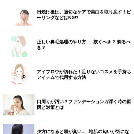
【私がオススメします！】All About スキンケアガイ
日焼け後は、適切なケアで美白を取り戻す！ピ
ド 永富千晴さん
ーリングなどはNG!?
正しい鼻毛処理のやり方……抜くべき？ 剃るべ
永富千晴さん
き？
水分も油分も変化しやすい毎日の肌状態を気にすること
アイブロウが切れた！足りないコスメを手持ち
なく、使うたびに心地よさを感じさせてくれる。乾燥し
アイテムで代用する方法
た肌にもす～っとなじみ、自然なツヤ感を実感。
【本当に売れています！】シスレー PRマネージャー 郡
口周りが汚い？ファンデーションガ浮く時の原
司 薫さん
因と対策とは
夕方になると頭が臭い……地肌の匂いが気にな