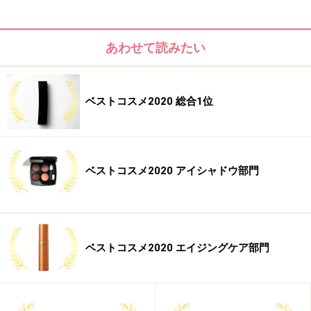
肌の奥にすっと深く浸透し、若々しい肌のカギを握るミ
トコンドリアの状態を向上させてくれるイメージ。肌全
あわせて読みたい
体のクオリティが上がります。
【本当に売れています！】コスメデコルテ PR 吉成里沙
ベストコスメ2020 総合1位
さん
ベストコスメ2020 アイシャドウ部門
ベストコスメ2020 エイジングケア部門