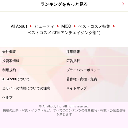
ランキングをもっと見る
新たなエイジングの領域「SASP」に着目し
た先進的な美容液
>
>
>
>
All About
ビューティ
MICO
ベストコスメ特集
ベストコスメ2016アンチエイジング部門
細胞老化の連鎖を引き起こしてしまう「SASP」(細胞老
化関連分泌現象)を抑止する「エーデルワイス デュオコ
ンプレックス」をシリーズ最高濃度で配合した先進のエ
会社概要
採用情報
イジングケア美容液。心地よいテクスチャーにも有用性
投資家情報
広告掲載
があるということを科学的に証明した“エフィテクスチャ
利用規約
プライバシーポリシー
ー”を採用。
All Aboutについて
著作権・商標・免責
当サイトの情報についての注意
サイトマップ
【私がオススメします！】美容コーディネーター 弓気
田みずほさん
ヘルプ
© All About, Inc. All rights reserved.
掲載の記事・写真・イラストなど、すべてのコンテンツの無断複写・転載・公衆送信等
を禁じます
弓気田みずほさん