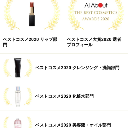
吉成里沙さん
ベストコスメ2020 リップ部
ベストコスメ大賞2020 選者
門
プロフィール
最新皮膚科学研究をベースに、肌の未来に挑むこの商品
への期待をいただき、店頭でお試しされる方や、ご予約
が殺到しております！
ベストコスメ2020 クレンジング・洗顔部門
【DATA】
コスメデコルテ iP.Shot
ベストコスメ2020 化粧水部門
20g 1万円（税抜） ／
http://www.cosmedecorte.com/
ベストコスメ2020 美容液・オイル部門