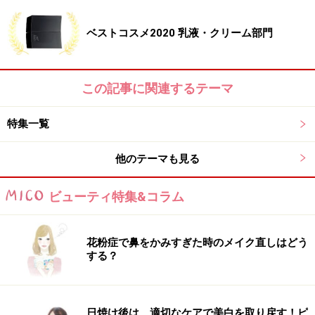
こんなにも肌が潤いを欲していたなんて！とびっくりし
ベストコスメ2020 乳液・クリーム部門
ちゃうほどとにかく浸透感がすごい。コットンマスクに
して使うと高級シートマスク級の美肌レベルに。
この記事に関連するテーマ
【本当に売れています！】ジーノ PR 西山彩子さん
特集一覧
他のテーマも見る
西山彩子さん
ビューティ特集&コラム
売り上げNo.1アイテムが保湿力や浸透力をアップして、
花粉症で鼻をかみすぎた時のメイク直しはどう
７年ぶりのリニューアル。「ぐんぐん吸い込まれ、肌が
する？
もっちりつやつやになった」などのお声をいただいてい
ます。
日焼け後は、適切なケアで美白を取り戻す！ピ