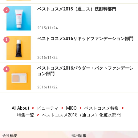
みずみまで水を巡らせてくれます。自ら潤う力がつい
ベストコスメ2015（通コス）洗顔料部門
2
て、肌がイキイキとしてきますよ。
2015/11/24
【本当に売れています！】オルビス PR 小池彩加さん
ベストコスメ2016リキッドファンデーション部門
3
2016/11/22
小池彩加さん
ベストコスメ2016パウダー・パクトファンデーシ
4
ョン部門
発売に先駆けて先行予約を実施したところ、3万件以上
2016/11/22
のご予約をいただきました！ その人本来の美しさを引き
出すべく機能やテクスチャーが進化しているので、ぜひ
>
>
>
>
All About
ビューティ
MICO
ベストコスメ特集
ご体感ください。
>
特集一覧
ベストコスメ2018（通コス）化粧水部門
【DATA】
オルビスユー ローション 180ml 2700円（税抜）／
オル
会社概要
採用情報