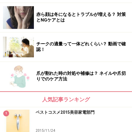
は、そのテクスチャー。手に取った時は濃密ウォーター
ジェリー（※）のリッチな感触、肌に触れた瞬間みずみ
赤ら顔は冬になるとトラブルが増える？ 対策
ずしく溶け出しスーッと浸透。絶妙な「とろぱしゃ」感
とNGケアとは
で、内側から湧き上がるような潤いたっぷりのハリ肌に
導きます。
※PEG-75,プロパンジオール（保湿成分）
チークの適量って一体どれくらい？ 動画で確
認！
【私がオススメします！】トータルビューティアドバイ
ザー 水井真理子さん
爪が割れた時の対処や補修は？ ネイルや爪切
りでのケア方法
水井真理子さん
人気記事ランキング
ベストコスメ2015美容家電部門
1
トロっとしているのに肌になじませるとみずみずしく広
がります。肌に水脈を作ってくれるかのように、肌のす
2015/11/24