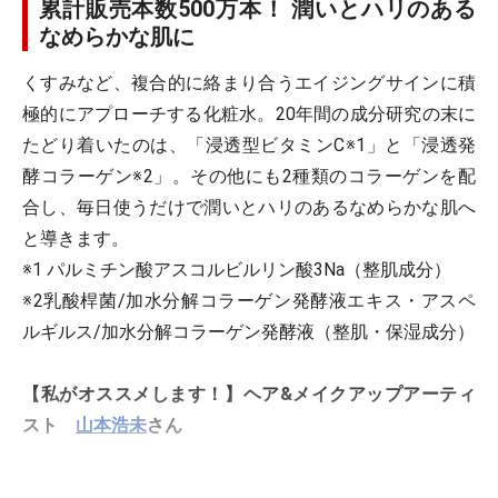
累計販売本数500万本！ 潤いとハリのある
なめらかな肌に
くすみなど、複合的に絡まり合うエイジングサインに積
極的にアプローチする化粧水。20年間の成分研究の末に
たどり着いたのは、「浸透型ビタミンC※1」と「浸透発
酵コラーゲン※2」。その他にも2種類のコラーゲンを配
合し、毎日使うだけで潤いとハリのあるなめらかな肌へ
と導きます。
※1 パルミチン酸アスコルビルリン酸3Na（整肌成分）
※2乳酸桿菌/加水分解コラーゲン発酵液エキス・アスペ
ルギルス/加水分解コラーゲン発酵液（整肌・保湿成分）
【私がオススメします！】ヘア&メイクアップアーティ
スト
山本浩未
さん