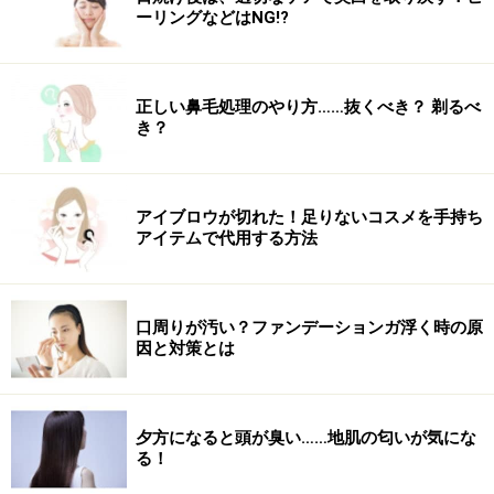
ーリングなどはNG!?
【DATA】
アミノ モイスト ローション Ⅰ 160ml 3500円（税抜）／
ジーノ
正しい鼻毛処理のやり方……抜くべき？ 剃るべ
き？
第３位 オルビスユー ローション
アイブロウが切れた！足りないコスメを手持ち
アイテムで代用する方法
オルビスユー ローション
口周りが汚い？ファンデーションガ浮く時の原
因と対策とは
数十億個の水分子を駆け巡らせ「肌本来の
力」を引き出す
細胞レベルに働きかけ、セルフコントロールできる「自
夕方になると頭が臭い……地肌の匂いが気にな
る！
立した肌」へと導く化粧水。なんと言っても感動するの