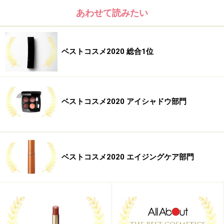
累計販売本数500万本の大人気ローション。今回、リニ
あわせて読みたい
ューアル３代目となり、初代からご愛用いただいている
方がとても多く、発売前から話題に。発売1週間で約１
か月分の在庫がなくなったほどです。
ベストコスメ2020 総合1位
【DATA】
VC100エッセンスローションEX 150ml 4700円（税抜）
／
ドクターシーラボ
ベストコスメ2020 アイシャドウ部門
第２位 ジーノ アミノ モイスト ローショ
ベストコスメ2020 エイジングケア部門
ンⅠ
ジーノ アミノ モイスト ローションⅠ