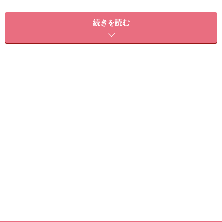
山本浩未さん
続きを読む
結局ビタミンCはマルチに効く！と実感できた化粧水。
とろみ具合となじみ具合がよく、化粧水だけで満足感が
あります。その後につけるアイテムをいい感じに誘導し
てくれます。
【本当に売れています！】ドクターシーラボ PR 伊尾知
彩さん
伊尾知彩さん