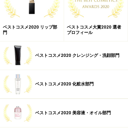
ブランド売り上げNo.１商品が、保湿力・浸
透力をアップしてリニューアル！
「ハリの低下はアミノ酸の減少が原因」という事実か
ベストコスメ2020 リップ部
ベストコスメ大賞2020 選者
門
プロフィール
ら、年齢とともに減少するアミノ酸を補うことを目的と
して開発された化粧水がランクイン。「アミノ酸系保湿
成分」をリッチに配合し、濃密な潤いをダイレクトにプ
ベストコスメ2020 クレンジング・洗顔部門
ラス。みずみずしくリッチなテクスチャーで、乾燥や肌
荒れが気になる肌にも優しくアプローチします。
【私がオススメします！】All About スキンケアガイ
ベストコスメ2020 化粧水部門
ド
大貫未記
さん
ベストコスメ2020 美容液・オイル部門
大貫未記さん