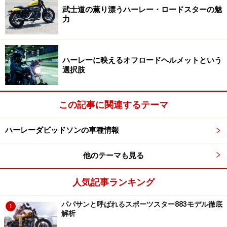
武士道の薫り漂うハーレー・ロードスターの魅
力
トランプ版ロードスター レフトビュー
ハーレーに映えるオフロードヘルメットという
選択肢
ストリートレーサーとしてのキャラクターはそのまま
に、無駄を取り除いて引き締まったボディを手に入れた
一台。ロードスターにふさわしいカスタムメニューの集
この記事に関連するテーマ
大成と言えるでしょう。
ハーレーダビッドソンの車種情報
［手がけたショップ］
TRAMP CYCLE
他のテーマも見る
人気記事ランキング
パパサンと呼ばれるスポーツスター883モデル徹底
1
カフェスタイルを極めた［シュアショッ
解析
ト］