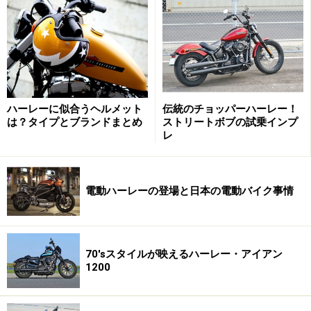
す。
トランプ オリジナルのフルチタンマフラーにバックステッ
ハーレーに似合うヘルメット
伝統のチョッパーハーレー！
プ、シートを備え、さらにタンクをローマウント加工しレー
シーなシルエットを実現
は？タイプとブランドまとめ
ストリートボブの試乗インプ
レ
突き上げたメガホンマフラーにバックステップといった
レーシーなディテールもさることながら、実は見どころ
電動ハーレーの登場と日本の電動バイク事情
となるのは車体のシルエット。ハーレーの美しさはタン
クからリアエンドにかけてのラインだと言われるのです
が、より低く、より流麗に魅せるため、タンクをローマ
70'sスタイルが映えるハーレー・アイアン
1200
ウント加工し、さらにオリジナルのカフェスタイルシー
トと組み合わせることでベースモデル以上の美しさを引
き出しているのです。