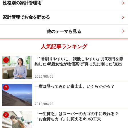
性格別の家計管理術
20歳になったら年金はどうする？
家計管理でお金を貯める
20歳をなれば学生であっても国民年金の被保険者（加入
者）となり年金保険料を毎月納付しなければなりませ
他のテーマも見る
ん。ただし、学生のうちは申請をすれば保険料の納付が
猶予される「学生納付特例制度」を利用することができ
人気記事ランキング
ますので、親と話し合いながら、自分の住民票の置いて
「1番削りやすいし、我慢しやすい」月3万円を節
1
ある役場で手続きを進めましょう。
約した48歳女性が物価高で"真っ先に削った"支出
もし「学生納付特例制度」を利用せずに放置してしまう
2026/08/05
と「滞納」になりますので、その後延滞利息を付けて支
一度は登ってみたい富士山、いくらかかる？
2
払う事になります。税金を滞納し続けると預金を差し押
さえられる事もありますので、学生のうちは必ず「学生
2019/06/23
納付特例制度」の手続きをしておきましょう。
「一生貧乏」はスーパーのカゴの中に表れる？
3
「お金持ちカゴ」に変える4つの工夫