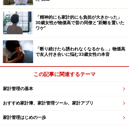
が非常にかかります。またその時期は面接や試験が最優
先となる為、思うようにアルバイトでお金を稼ぐことが
「精神的にも家計的にも負担が大きかった」
できなくなります。就職活動を始めるまでには50万円程
30歳女性が物価高で昔の同僚と“距離を置いた
ワケ”
度貯まっているとお金の心配をせずに就職活動に集中で
きるでしょう。
「断り続けたら誘われなくなるかも…」物価高
で友人付き合いに悩む33歳女性の本音
この記事に関連するテーマ
家計管理の基本
おすすめ家計簿、家計管理ツール、家計アプリ
家計管理はじめの一歩