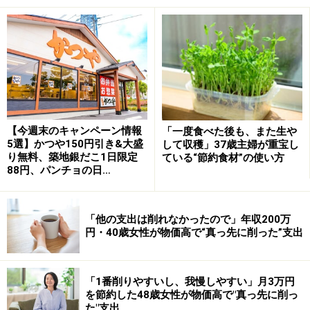
毎月何にいくら使っているのか家計簿で管理していく事
も忘れてはいけません。
【今週末のキャンペーン情報
「一度食べた後も、また生や
貯蓄もしよう！
5選】かつや150円引き&大盛
して収穫」37歳主婦が重宝し
り無料、築地銀だこ1日限定
ている“節約食材”の使い方
できれば月に5,000円～1万円は貯蓄したいものです。学
88円、パンチョの日…
生といえども、突発的な支出はあります。そのような時
に親に相談するのも大切ですが、社会人になる準備期間
「他の支出は削れなかったので」年収200万
として自分でできる範囲の事は自分で備えることも経済
円・40歳女性が物価高で“真っ先に削った”支出
的自立の第一歩となります。
「1番削りやすいし、我慢しやすい」月3万円
例えば、就職活動にはお金がかかります。スーツや靴、
を節約した48歳女性が物価高で"真っ先に削っ
バッグだけでなく、新幹線や飛行機、宿泊代などの費用
た"支出