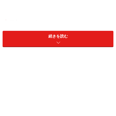
収入はいくら？
学生の場合、「仕送りのお金」「奨学金」「アルバイト
続きを読む
代」、この３つが主な収入減と なります。これらの合計
が毎月いくらの収入になるのか想定しておきます。アル
バイト代は学生生活が慣れてからしか始めることはでき
ないでしょう。更に常に一定金額を稼げるとは限りませ
んので、アルバイトでの収入金額の予測は少なめにして
おくことがポイントです。
生活費はいくら？
学生寮や下宿、アパートなど家賃がいくらかかるのかは