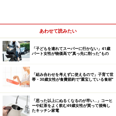
この時期には確定していると思いますが、食費や水道光
熱費、交通費、交際費、携帯代金といった変動費は親に
聞きながらいくら位かかるのか想定し、収入の範囲内で
生活できるように予算を立てておくことが大切です。そ
して残高不足で支払えなかったということがないよう
あわせて読みたい
に、支払いの期日はいつなのか？という事もチェックし
ておきましょう。
「子どもを連れてスーパーに行かない」41歳
パート女性が物価高で“真っ先に削った”もの
「組み合わせを考えずに使えるので」子育て世
帯・30歳女性が食費節約で“重宝している食材”
「思った以上にぬるくなるのが早い…」コーヒ
ーや紅茶をよく飲む49歳女性が買って後悔し
たキッチン家電