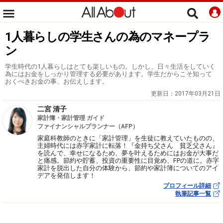
1人暮らしの学生さんの為のマネープラ
ン
学生時代の1人暮らしはとても楽しいもの。しかし、日々生活をしていく
為にはお金をしっかり管理する必要があります。学生だからこそ知って
おくべきお金の事、お伝えします。
更新日：
2017年03月21日
二宮 清子
家計簿・家計管理 ガイド
ファイナンシャルプランナー（AFP）
家庭科教師のときに「家計管理」を生徒に教えていたものの、
主婦時代には赤字家計に転落！『金持ち父さん 貧乏父さん』
を読んで、幸せになるため、夢を叶えるためにはお金が大事だ
と痛感。節約や貯蓄、投資の重要性に目覚め、FPの道に。赤字
家計を脱出した自分の体験から、節約や家計簿についてのアイ
デアを発信します！
プロフィール詳細
執筆記事一覧