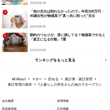
2025/08/28
お金の貸し借りはしない
「他の支出は削れなかったので」年収200万円・
4
子どもの頃から親や先生から言われ続けてきた事だと思
40歳女性が物価高で“真っ先に削った”支出
いますが、お金の貸し借りはしないようにしましょう。
2026/08/06
小さなお金でもお金の貸し借りはしないように、まずは
節約のつもりが、逆に損してる？物価高でやると
自分自身が他人に迷惑をかけないようにお金の管理を怠
5
「貧乏になる行動」7選
ってはいけません。もし、何か困った事が起きた時は、
友人ではなく親に相談しましょう。
2025/09/08
ランキングをもっと見る
>
>
>
>
All About
マネー
貯める
家計簿・家計管理
>
家計管理の基本
1人暮らしの学生さんの為のマネープラン
会社概要
採用情報
投資家情報
広告掲載