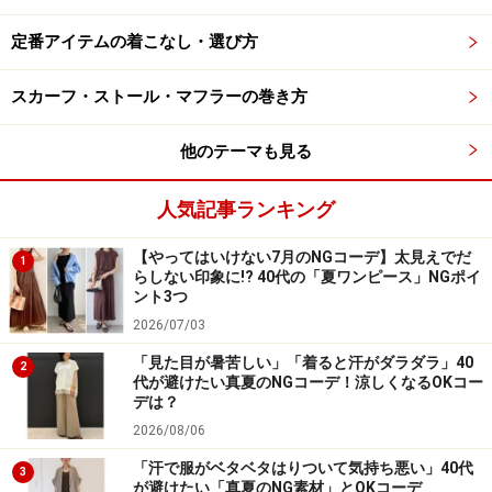
次のページへ
1
/
4
定番アイテムの着こなし・選び方
スカーフ・ストール・マフラーの巻き方
他のテーマも見る
人気記事ランキング
【やってはいけない7月のNGコーデ】太見えでだ
1
らしない印象に!? 40代の「夏ワンピース」NGポイ
ント3つ
2026/07/03
「見た目が暑苦しい」「着ると汗がダラダラ」40
2
代が避けたい真夏のNGコーデ！涼しくなるOKコー
デは？
2026/08/06
「汗で服がベタベタはりついて気持ち悪い」40代
3
が避けたい「真夏のNG素材」とOKコーデ