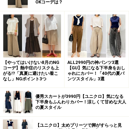
OKコーデは？
シャツの胸開きとスリットで肌見せを上手に調節 (c)Rie
Miyata
【やってはいけない8月のNG
ALL2990円の神パンツ3選
コーデ】熱中症のリスクも上
【GU】気になる下半身をおし
垂らしたブラウスのボウタイとスリットで縦長シルエット
(c)Rie Miyata
がる!?「真夏に避けたい着こ
ゃれにカバー！「40代の夏パ
なし」NGポイント3つ
ンツスタイル」3選
スリットの開き具合を調節できる点でも便利な、片側ジ
優秀スカートが3990円【ユニクロ】気になる
ップスリット入りの膝丈タイトスカート。キリリとした
下半身もふんわりカバー！涼しくて甘めな大人
の夏スタイル
雰囲気の中にも程よいセクシー感を漂わせます。合わせ
たシャツはよく見ると袖が長め。実は
エクストラスリー
【ユニクロ】太めプリーツで脚がすらっと見
ブ（スーパー長袖）
が2016-17年秋冬トレンドとして浮