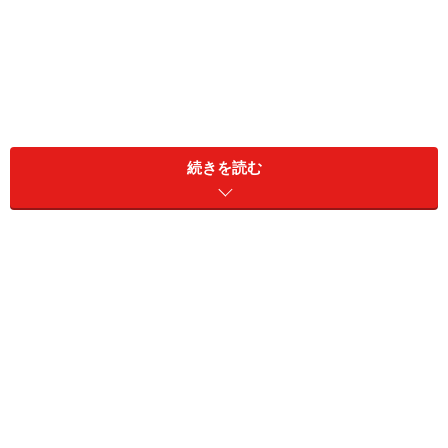
続きを読む
【CONTENTS】
Page 1：◆キリリ感とほんのりセクシー
Page 2：◆
斜めスリットでトリッキーな目くらまし
Page 3：◆
ヘルシーセクシーなボディコンシャス
Page 4：◆
アシンメトリースリットで優美なレッグライ