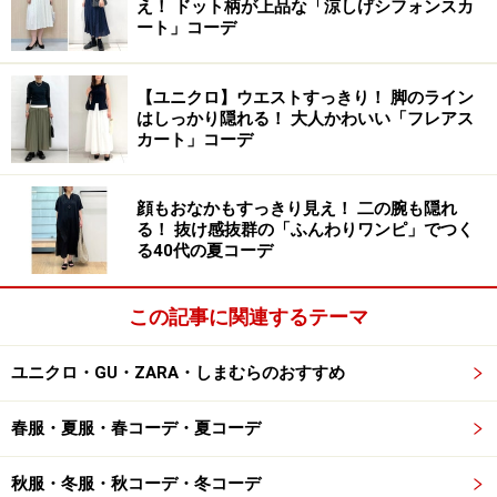
え！ ドット柄が上品な「涼しげシフォンスカ
上していて、こちらはさっそく取り入れています。シャ
ート」コーデ
ツの袖口ボタンを外してふんわりさせるのがコツ。タイ
トスカートの着こなしを一新させたい人におすすめ。一
【ユニクロ】ウエストすっきり！ 脚のライン
方、ふくらはぎ丈のペンシルスカートは、ふとももまで
はしっかり隠れる！ 大人かわいい「フレアス
カート」コーデ
大胆にスリットが入っています。落ち着きと大胆さが同
居。こちらのボウタイ・ブラウスも実は袖丈が長め。オ
ープンにした胸元とだらりと垂らしたボウタイが縦長シ
顔もおなかもすっきり見え！ 二の腕も隠れ
る！ 抜け感抜群の「ふんわりワンピ」でつく
ルエットを強調しています。スリット入りタイトスカー
る40代の夏コーデ
トと袖長トップスの新コーデに注目です。
この記事に関連するテーマ
次のページでは、斜めスリットでトリッキーな目くらま
し！
ユニクロ・GU・ZARA・しまむらのおすすめ
春服・夏服・春コーデ・夏コーデ
※記事内容は執筆時点のものです。最新の内容をご確認くださ
い。
秋服・冬服・秋コーデ・冬コーデ