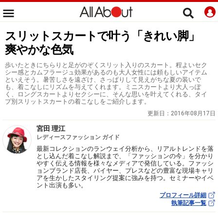
スリットスカートで叶う「きれい脚」
爽やかな色気
歩いたときにちらりと足がのぞくスリット入りのスカート。程よいセク
シー感とカムフラージュ効果があるのも大人女性には頼もしいアイテム
といえそう。暑苦しさを遠ざけ、さっぱりして見えがちな夏の装いで
も、着こなしにリズムを与えてくれます。ミニスカートより大人っぽ
く、ロングスカートよりセクシーに、そんな思いを叶えてくれる、タイ
プ別スリットスカートの着こなしをご紹介します。
更新日：
2016年08月17日
宮田 理江
レディースファッション ガイド
最新コレクションのランウェイ分析から、リアルトレンドを落
とし込んだ着こなし解説まで、「ファッションの今」を分かり
やすく伝える情報を様々なメディアで発信している。ファッシ
ョンブランド店長、バイヤー、プレスなどの豊富な現場キャリ
アを生かしたスタイリング提案に強みを持つ。セミナーやイベ
ント出演も多い。
プロフィール詳細
執筆記事一覧