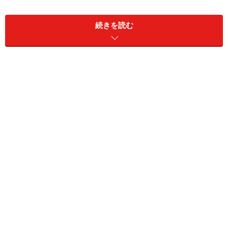
・出身地／岐阜県
・魅力点／やえ歯
続きを読む
・愛称／ゆりりん
・趣味／韓国語、音楽鑑賞
・特技／ドラム、書道
・ブログ／
http://beamie.jp/d/yuri_kitani.html
藤波優紀／2016 Mobil 1レースクイーン
■藤波優紀(ふじなみゆき）
・誕生日／1990年2月21日
・サイズ／T172 B81 W57 H83
・血液型／B型
・出身地／福井県
・魅力点／足の長さ