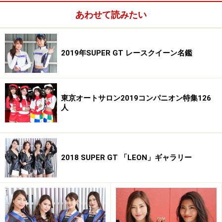
・愛称／ゆきんこ
あわせて読みたい
・趣味／アニメ、ウエイトトレーニング
・特技／英会話
・ブログ／
http://ameblo.jp/yukidayo0221/
2019年SUPER GT レースクイーン名鑑
■リアルタイム情報は「レースクイーン navi」で配信
中！
東京オートサロン2019コンパニオン特集126
----------------------------------------------------------
人
※著作権は撮影者・矢沢隆則及びオールアバウトに帰属
します。
※画像の肖像権は各モデルさん及び、所属事務所に帰属
します。
2018 SUPER GT 「LEON」ギャラリー
※画像の無断使用及び直リンクは営利・非営利を問わず
禁止します。
All About 著作権/商標/免責事項
All About 「レースクイーン」ガイドサイト掲載画像につ