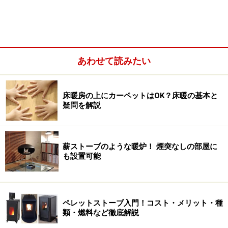
しているお店です。
あわせて読みたい
床暖房の上にカーペットはOK？床暖の基本と
疑問を解説
薪ストーブのような暖炉！ 煙突なしの部屋に
も設置可能
ペレットストーブ入門！コスト・メリット・種
京都ペレット町家ヒノコの店頭。ピンクのブタさん型BBQグ
類・燃料など徹底解説
リルが目印*