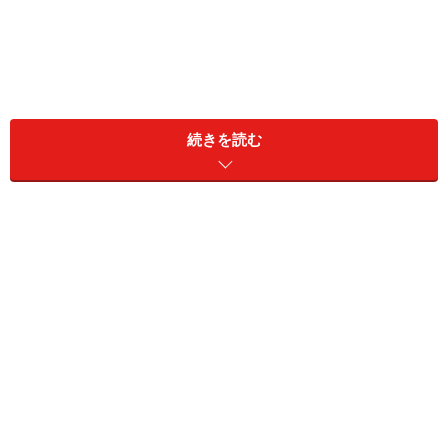
続きを読む
木のある暮らし、火のある暮らし
--- 京都町家のお店の紹介をお願いいたします。
松田氏：
「京都ペレット町家ヒノコ」は京都産の木質燃
料「京都ペレット」の利用をはじめ、木や火を生活に取
り入れる方法や楽しみ方を大正生まれの町家からご提案