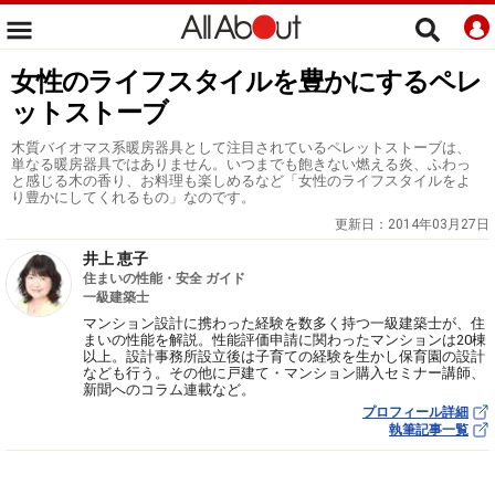
女性のライフスタイルを豊かにするペレ
ットストーブ
木質バイオマス系暖房器具として注目されているペレットストーブは、
単なる暖房器具ではありません。いつまでも飽きない燃える炎、ふわっ
と感じる木の香り、お料理も楽しめるなど「女性のライフスタイルをよ
り豊かにしてくれるもの」なのです。
更新日：
2014年03月27日
井上 恵子
住まいの性能・安全 ガイド
一級建築士
マンション設計に携わった経験を数多く持つ一級建築士が、住
まいの性能を解説。性能評価申請に関わったマンションは20棟
以上。設計事務所設立後は子育ての経験を生かし保育園の設計
なども行う。その他に戸建て・マンション購入セミナー講師、
新聞へのコラム連載など。
プロフィール詳細
執筆記事一覧