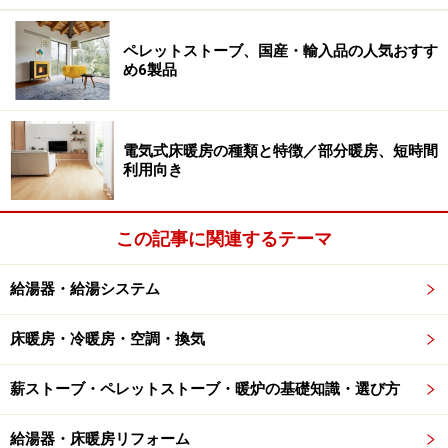
京都ペレット町家ヒノコの店内*
ペレットストーブ、国産・輸入品の人気おすす
め6製品
京都の町家は寒かった、それが使い初めの
電気式床暖房の種類と特徴／部分暖房、短時間
理由。
利用向き
--- 松田さんがペレットストーブを使い始めたきっかけ
を教えてください。
この記事に関連するテーマ
給湯器・給湯システム
松田氏：
2004年前に初めて自宅でペレットストーブを使
い始め、その暖かさや木の燃える香りに感動しました。
床暖房・冷暖房・空調・換気
その後2006年に会社を立ち上げたとき事務所の暖房器具
として使い始めました。
薪ストーブ・ペレットストーブ・暖炉の基礎知識・選び方
給湯器・床暖房リフォーム