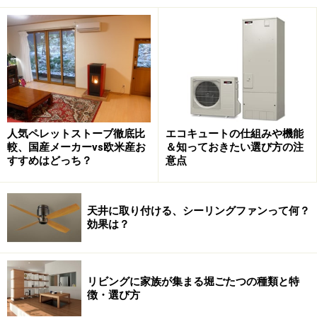
松田氏：
京都の山と街に暮らす人を繋ぐお店になりた
い、そんな想いで2010年にオープンしました。薪や炭、
それらを使う道具の販売やレンタルや木の生活雑貨もた
くさん取り揃えております。燃料や雑貨は、国産材でき
れば京都産材から作られているものにこだわって集めて
人気ペレットストーブ徹底比
エコキュートの仕組みや機能
います。
較、国産メーカーvs欧米産お
＆知っておきたい選び方の注
すすめはどっち？
意点
「都会の暮らしに一体どうやって、木や火を取り入れた
らいいの？」
天井に取り付ける、シーリングファンって何？
まずはそんなご相談からお待ちしております。ぜひ、ヒ
効果は？
ノコの店内で「火のある暮らし」「木を使う暮らし」を
体感してみて下さい。スタッフ一同お待ちしておりま
す。
リビングに家族が集まる堀ごたつの種類と特
徴・選び方