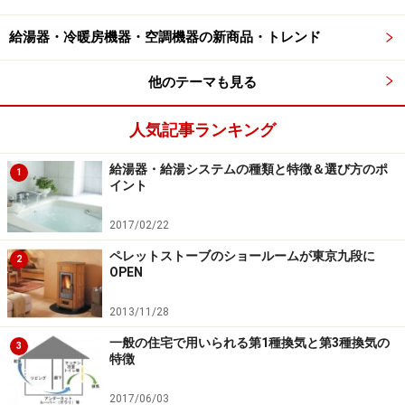
京都の町家にペレットストーブが暖を運んでくれる*
給湯器・冷暖房機器・空調機器の新商品・トレンド
他のテーマも見る
松田氏：
「ペレットストーブ」のことを知っている人は
まだまだ少ない時期でしたので、使用実践例として今後
人気記事ランキング
の普及啓発の拠点となればという気持ちがありました。
給湯器・給湯システムの種類と特徴＆選び方のポ
1
イント
2017/02/22
ペレットストーブのショールームが東京九段に
2
ふわっと香る木のにおい。決して飽きのこ
OPEN
ない炎に魅せられて
2013/11/28
--- 2004年からということはすでに10年間もペレットス
一般の住宅で用いられる第1種換気と第3種換気の
3
トーブを使っているのですね。「ペレットストーブのあ
特徴
る暮らしの魅力」を教えてください。
2017/06/03