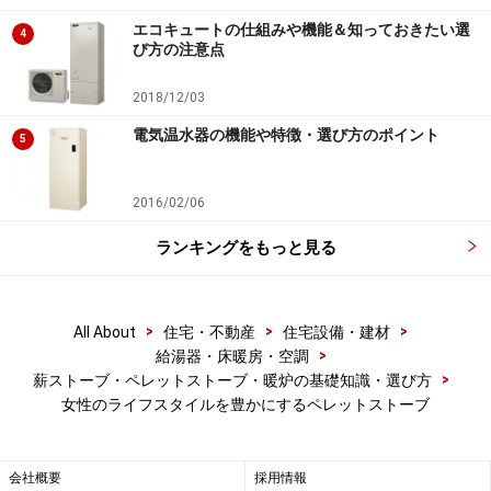
エコキュートの仕組みや機能＆知っておきたい選
松田氏：
ペレットストーブが燃焼している店内に入った
4
び方の注意点
とき、木のにおいがふわっと香ります。そして赤い炎は
ずっと見ていても飽きることはありません。家の中で
2018/12/03
「火」を使うことが少なくなった現在の暮らしを豊かに
電気温水器の機能や特徴・選び方のポイント
5
してくれる力がペレットストーブにはあります。
2016/02/06
もちろん、体を芯から暖めてくれる暖房力も魅力です。
また、街中でも比較的使いやすく、薪ストーブに比べて
ランキングをもっと見る
設置が簡単であることも魅力です。
>
>
>
All About
住宅・不動産
住宅設備・建材
次のページ
で、松田さんが火のある暮らしにこだわるわ
>
給湯器・床暖房・空調
けをお聞きしました。
>
薪ストーブ・ペレットストーブ・暖炉の基礎知識・選び方
女性のライフスタイルを豊かにするペレットストーブ
※記事内容は執筆時点のものです。最新の内容をご確認くださ
い。
会社概要
採用情報