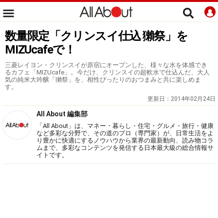
数量限定「クリンスイ仕込 獺祭」を
MIZUcafeで！
三菱レイヨン・クリンスイが原宿にオープンした、様々な水を体感でき
るカフェ「MIZUcafe」。今だけ、クリンスイの超軟水で仕込んだ、大人
気の純米大吟醸「獺祭」を、相性ぴったりのおつまみと共に楽しめま
す。
更新日：
2014年02月24日
All About 編集部
「All About」は、マネー・暮らし・住宅・グルメ・旅行・健康
など多彩な分野で、その道のプロ（専門家）が、日常生活をよ
り豊かに快適にするノウハウから業界の最新動向、読み物コラ
ムまで、多彩なコンテンツを発信する日本最大級の総合情報サ
イトです。