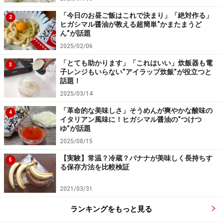
「今日のお昼ご飯はこれで決まり」「絶対作る」
2
ヒガシマル醤油が教える超簡単“かまたまうど
ん”が話題
2025/02/06
「とても助かります」「これはいい」炊飯器も電
3
子レンジもいらない“アイラップ炊飯”が役立つと
話題！
2025/03/14
「革命的な美味しさ」そうめんが爽やかな酸味の
4
イタリアン風味に！ヒガシマル醤油の“つけつ
ゆ”が話題
2025/08/15
【実験】常温？冷蔵？バナナが美味しく長持ちす
5
る保存方法を比較検証
2021/03/31
ランキングをもっと見る