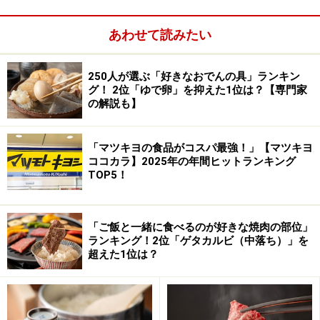
う……!?
あわせて読みたい
結果は、とてもまろやかな味わいに。いつも以上に爽や
かな喉越しで、すいすい飲めます。
250人が選ぶ「好きなおでんの具」ランキン
グ！ 2位「ゆで卵」を抑えた1位は？【専門家
の解説も】
「マツキヨの食品がコスパ最強！」【マツキヨ
チーズと酒粕がこんなに相性がよいとは！と驚くこと間違い
ココカラ】2025年の年間ヒットランキング
なしのチーズフォンデュ
TOP5！
さらに、獺祭の酒粕にふぐを漬け込んだおつまみや、同
じく酒粕でコクを加えたチーズフォンデュなど、相性の
「ご飯と一緒に食べるのが好きな焼肉の部位」
よいおつまみが色々そろっているため、お酒が進みま
ランキング！2位「ゲタカルビ（中落ち）」を
超えた1位は？
す。
この特別な獺祭が飲めるのは、実は「MIZU cafe」の
み。数量限定でなくなり次第販売終了とのことなので、