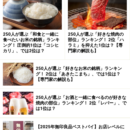
気になる方はぜひお早めに行ってみてくださいね！
【店舗詳細】
250人が選ぶ「和食と一緒に
250人が選ぶ「好きな焼肉の
食べたいお米の銘柄」ランキ
部位」ランキング！ 2位「ハ
住所：東京都渋谷区神宮前6-34-14 原宿表参道ビル1F
ング！ 圧倒的1位は「コシヒ
ラミ」を抑えた1位は？【専
電話：03-6427-9351
カリ」、では2位は？
門家の解説も】
営業時間：10:00-22:00
250人が選ぶ「好きなお米の銘柄」ランキン
【関連リンク】
グ！ 2位は「あきたこまち」、では1位は？
【専門家の解説も】
三菱レイヨン・クリンスイ
250人が選ぶ「お酒と一緒に食べるのが好きな
※記事内容は執筆時点のものです。最新の内容をご確認くださ
焼肉の部位」ランキング！ 2位「レバー」、で
い。
は1位は？
※メニューや料金などのデータは、取材時または記事公開時点で
の内容です。
【2025年無印良品ベストバイ】お店レベルに