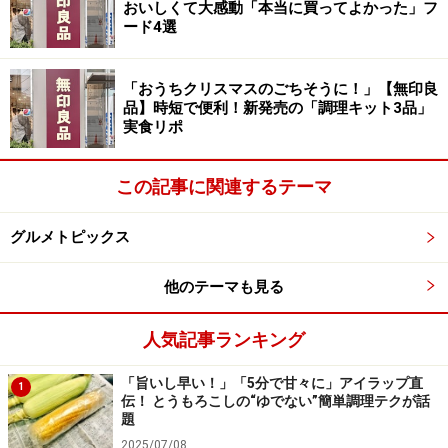
おいしくて大感動「本当に買ってよかった」フ
ード4選
「おうちクリスマスのごちそうに！」【無印良
品】時短で便利！新発売の「調理キット3品」
実食リポ
この記事に関連するテーマ
グルメトピックス
他のテーマも見る
人気記事ランキング
「旨いし早い！」「5分で甘々に」アイラップ直
1
伝！ とうもろこしの“ゆでない”簡単調理テクが話
題
2025/07/08