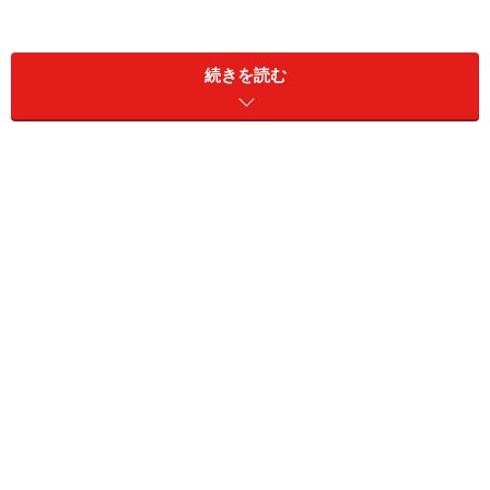
続きを読む
入り口には超軟水の水が持ち帰れるウォーターサーバーが！
まず、カフェに入ると、ミネラルを限りなく除去した硬
度ゼロの超軟水を、無料で持ち帰れるウォーターサーバ
ーが目に入ります。さらに、炭酸ガスが溶け込んだお湯
でハンドスパができるスペースもあり、テンションが高
まります。
そして、お待ちかねの「クリンスイ仕込 獺祭 純米大吟醸
磨き三割九分」の登場です。山口県の小さな酒蔵が玄米
を半分以上削って作った純米大吟醸ということで、世代
を超えて大人気の獺祭。これをクリンスイが品質監修し
た硬度ゼロの“超軟水”で仕込むとどうなるのでしょ