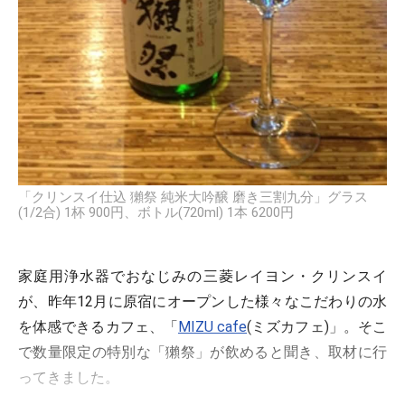
「クリンスイ仕込 獺祭 純米大吟醸 磨き三割九分」グラス
(1/2合) 1杯 900円、ボトル(720ml) 1本 6200円
家庭用浄水器でおなじみの三菱レイヨン・クリンスイ
が、昨年12月に原宿にオープンした様々なこだわりの水
を体感できるカフェ、「
MIZU cafe
(ミズカフェ)」。そこ
で数量限定の特別な「獺祭」が飲めると聞き、取材に行
ってきました。