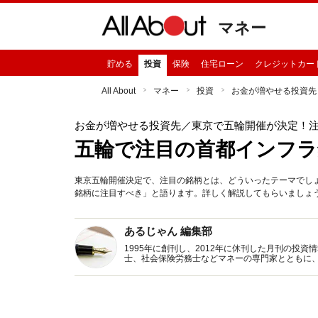
マネー
貯める
投資
保険
住宅ローン
クレジットカー
All About
マネー
投資
お金が増やせる投資先
お金が増やせる投資先
／東京で五輪開催が決定！注
五輪で注目の首都インフラ
東京五輪開催決定で、注目の銘柄とは、どういったテーマでし
銘柄に注目すべき」と語ります。詳しく解説してもらいましょ
あるじゃん 編集部
1995年に創刊し、2012年に休刊した月刊の投
士、社会保険労務士などマネーの専門家とともに
新トピックス、おトク・節約コラムなど、役立つ