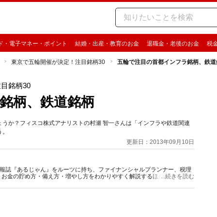
ド・電子マネー・ポイント
結婚・出産・教育のお金
退職金・老後のお金
税
東京で五輪開催が決定！注目銘柄30
五輪で注目の首都インフラ銘柄、鉄道
目銘柄30
銘柄、鉄道銘柄
ょうか？フィスコ株式アナリストの村瀬 智一さんは「インフラや鉄道関連
う。
更新日：2013年09月10日
資情報誌『あるじゃん』をルーツに持ち、ファイナンシャルプランナー、税理
、お金の貯め方・備え方・増やし方をわかりやすく解説するほか、マネー最
...続きを読む
情報を発信しています。