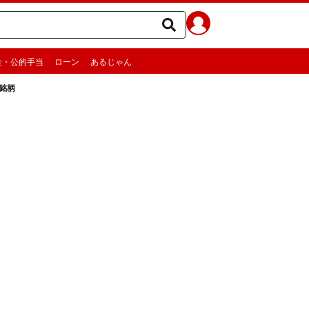
金・公的手当
ローン
あるじゃん
銘柄