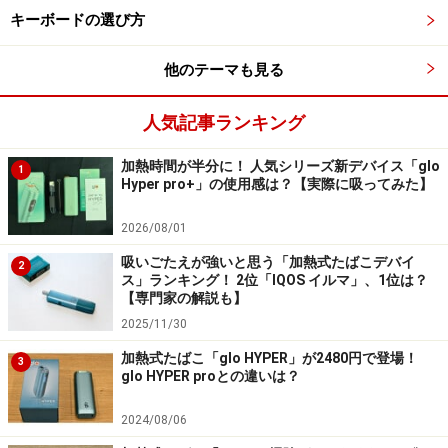
キーボードの選び方
他のテーマも見る
人気記事ランキング
加熱時間が半分に！ 人気シリーズ新デバイス「glo
1
Hyper pro+」の使用感は？【実際に吸ってみた】
2026/08/01
吸いごたえが強いと思う「加熱式たばこデバイ
2
ス」ランキング！ 2位「IQOS イルマ」、1位は？
【専門家の解説も】
2025/11/30
加熱式たばこ「glo HYPER」が2480円で登場！
3
glo HYPER proとの違いは？
2024/08/06