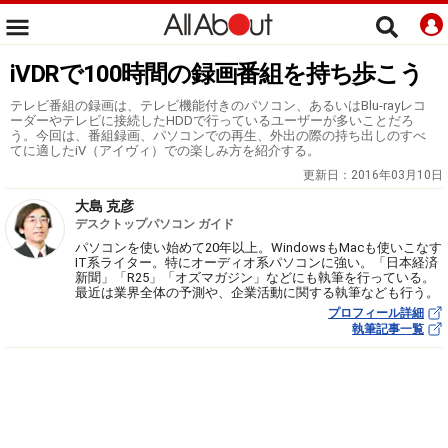
iVDRで100時間の録画番組を持ち歩こう
テレビ番組の録画は、テレビ機能付きのパソコン、あるいはBlu-rayレコ
ーダーやテレビに接続したHDDで行っているユーザーが多いことだろ
う。今回は、番組録画、パソコンでの再生、外出の際の持ち出しのすべ
てに適したiV（アイヴィ）での楽しみ方を紹介する。
更新日：
2016年03月10日
大島 克彦
デスクトップパソコン ガイド
パソコンを使い始めて20年以上。WindowsもMacも使いこなす
IT系ライター。特にオーディオ系パソコンに強い。「日本経済
新聞」「R25」「オズマガジン」などにも執筆を行っている。
最近は業界全体の予測や、企業活動に関する執筆なども行う。
プロフィール詳細
執筆記事一覧