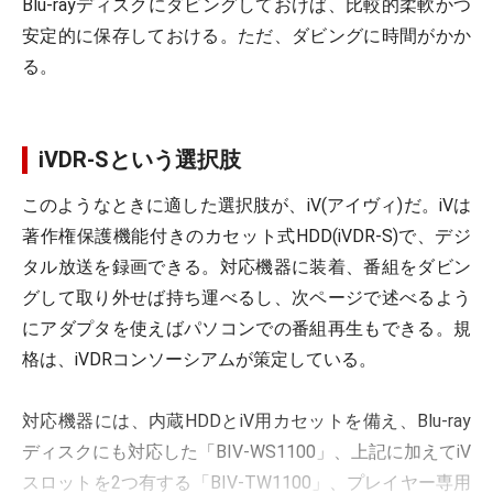
Blu-rayディスクにダビングしておけば、比較的柔軟かつ
安定的に保存しておける。ただ、ダビングに時間がかか
る。
iVDR-Sという選択肢
このようなときに適した選択肢が、iV(アイヴィ)だ。iVは
著作権保護機能付きのカセット式HDD(iVDR-S)で、デジ
タル放送を録画できる。対応機器に装着、番組をダビン
グして取り外せば持ち運べるし、次ページで述べるよう
にアダプタを使えばパソコンでの番組再生もできる。規
格は、iVDRコンソーシアムが策定している。
対応機器には、内蔵HDDとiV用カセットを備え、Blu-ray
ディスクにも対応した「BIV-WS1100」、上記に加えてiV
スロットを2つ有する「BIV-TW1100」、プレイヤー専用