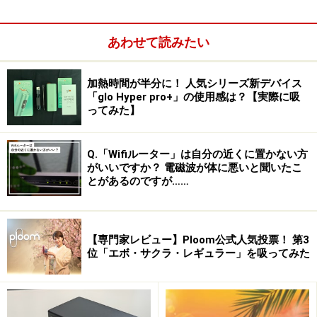
大きさで、HDDの容量別で500GB、1TBの2種類が、日立
マクセル、アイ・オー・データ、バーベイタムからメデ
ィアがから販売されている。ただし、日立マクセル製以
あわせて読みたい
外は店頭在庫は多くない。
加熱時間が半分に！ 人気シリーズ新デバイス
「glo Hyper pro+」の使用感は？【実際に吸
1TBのiVDR-Sには、TS(放送そのままの画質)モードで90
ってみた】
時間～126時間の地上デジ/BS/CSデジタル放送番組を記
録しておける。これは、2時間相当の映画で約53本分も
Q.「Wifiルーター」は自分の近くに置かない方
の容量で、Blu-rayの2層式ディスク(BD-DL、50GB)の15
がいいですか？ 電磁波が体に悪いと聞いたこ
～21倍、新規格であるBDXL(100GB、128GB)の7～10倍
とがあるのですが……
に相当する。録画モードも複数から選べ、最大25倍での
録画が可能。この場合、1TBのiVカセットで約2380時間
の録画が可能だ。これだけの番組が保存できるので、メ
【専門家レビュー】Ploom公式人気投票！ 第3
位「エボ・サクラ・レギュラー」を吸ってみた
ディア保管場所の節約になる。大量の録画データを保有
したユーザーほどメリットが大きい。