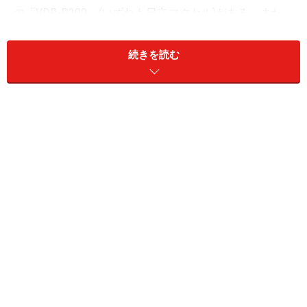
の「VDR-P300」(いずれも日立マクセル)がある。また、
日立製作所のテレビ「Wooo」(ウー)には、直接装着でき
る機種もある。プレイヤー製品以外は、iVDR-Sへの直接
続きを読む
録画および内蔵HDDからのダビングが可能だ(Woooは直
接録画のみ)。
2つのメディアスロットを持つBIV-TW1100
持ち運べるiVDR-Sは一般的なスマートフォンとほぼ同じ