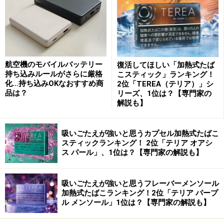
iVDR-Sはスマホを少し厚くした程度の大きさ
iVのもう一つの特徴は、ダビングの際の高速さ。1時間番
組のダビングに要する時間は約7分で、Blu-rayディスク
航空機のモバイルバッテリー
復活してほしい「加熱式たば
より断然速い。内蔵HDDからiVDR-Sへのダビングはもち
持ち込みルールがさらに厳格
こスティック」ランキング！
化…持ち込みOKなおすすめ商
2位「TEREA（テリア）」シ
ろん、その逆も簡単。当然ながら、番組の消去も高速
品は？
リーズ、1位は？【専門家の
で、繰り返し録画が可能。消去防止のためのロックも、
解説も】
番組ごとに設定できる。
吸いごたえが強いと思うカプセル加熱式たばこ
スティックランキング！ 2位「テリア オアシ
次ページでは、パソコンでの使用について解説する
ス パール」、1位は？【専門家の解説も】
※記事内容は執筆時点のものです。最新の内容をご確認くださ
吸いごたえが強いと思うフレーバーメンソール
い。
加熱式たばこランキング！2位「テリア パープ
ル メンソール」1位は？【専門家の解説も】
次のページへ
1
/
3