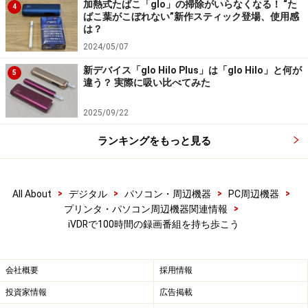
加熱式たばこ「glo」の掃除がいらなくなる！ “た
4
ばこ葉がこぼれない”新作スティック登場、使用感
は？
2024/05/07
新デバイス「glo Hilo Plus」は「glo Hilo」と何が
5
違う？ 実際に吸い比べてみた
2025/09/22
ランキングをもっと見る
>
>
>
>
All About
デジタル
パソコン・周辺機器
PC周辺機器
>
プリンタ・パソコン周辺機器関連情報
iVDRで100時間の録画番組を持ち歩こう
会社概要
採用情報
投資家情報
広告掲載