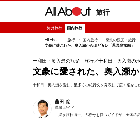
旅行
海外旅行
国内旅行
All About
旅行
国内旅行
東北の観光・旅行
文豪に愛された、奥入瀬からほど近い「蔦温泉旅館」
十和田・奥入瀬の観光・旅行
／十和田・奥入瀬の
文豪に愛された、奥入瀬か
十和田、奥入瀬を愛し、数多くの紀行文を発表して広く紹介し
藤田 聡
温泉 ガイド
「温泉旅行博士」の称号を持つガイドが、全国の