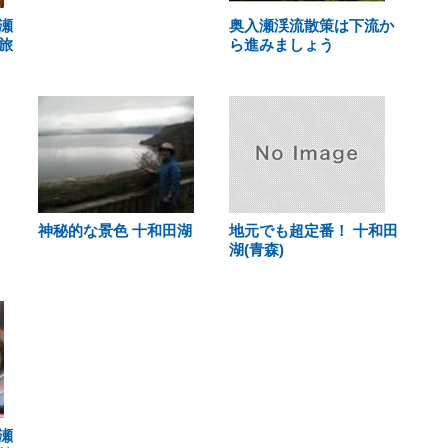
瀬
奥入瀬渓流散策は下流か
旅
ら進みましょう
神秘的な景色 十和田湖
地元でも超定番！ 十和田
湖(青森)
瀬