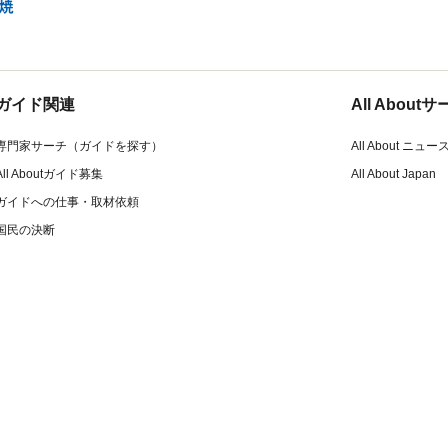
焼
ガイド関連
All Abou
専門家サーチ（ガイドを探す）
All About ニュー
All Aboutガイド募集
All About Japan
ガイドへの仕事・取材依頼
国民の決断