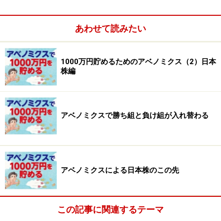
ってくるということ。金融緩和や円安の恩恵を受けた業
種として先に紹介した不動産、金融、自動車は今後も有
あわせて読みたい
望だと言われますが、では、成長戦略の柱のひとつとさ
れる先端医療分野や、注目のTPP関連銘柄はどうでしょ
1000万円貯めるためのアベノミクス（2）日本
うか。
株編
「先端医療やバイオ関連は期待値が先行し過ぎていま
す。実際、業績は赤字という企業も少なくありません。
アベノミクスで勝ち組と負け組が入れ替わる
TPPも今後交渉がどう進展していくか見えにくい。夢を
買いたいという人はいいでしょうが、ともに投資先とし
てはまだ様子を見た方が賢明でしょう」
アベノミクスによる日本株のこの先
この記事に関連するテーマ