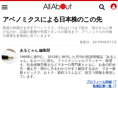
アベノミクスによる日本株のこの先
投資の好調さを示すアベノミクス。それはいつまで続き、何がさらに伸
びるのか。話題の業種や売買スタンスの変化まで、アベノミクスの今後
の展望を多角的に見ていきます。
更新日：
2013年06月11日
あるじゃん 編集部
1995年に創刊し、2012年に休刊した月刊の投資情報誌『あるじ
ゃん』をルーツに持ち、ファイナンシャルプランナー、税理
士、社会保険労務士などマネーの専門家とともに、お金の貯め
方・備え方・増やし方をわかりやすく解説するほか、マネー最
新トピックス、おトク・節約コラムなど、役立つ情報を発信し
ています。
プロフィール詳細
執筆記事一覧