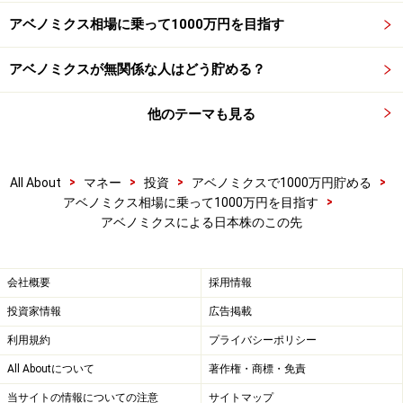
アベノミクス相場に乗って1000万円を目指す
アベノミクスが無関係な人はどう貯める？
他のテーマも見る
>
>
>
>
All About
マネー
投資
アベノミクスで1000万円貯める
>
アベノミクス相場に乗って1000万円を目指す
配当、優待より売却益を取りに行く
アベノミクスによる日本株のこの先
また、株投資で人気のある高配当、優待狙いという買い
方も、少しスタンスが変わってきそう。通常、株価は権
会社概要
採用情報
利付き最終日に向かい徐々に上昇し、権利落ち日にスト
投資家情報
広告掲載
ンと落ちます。長期保有とスタンスが明確なら問題あり
利用規約
プライバシーポリシー
ませんが、悩ましいのは、アベノミクス相場のように上
All Aboutについて
著作権・商標・免責
昇トレンドが強い展開のとき。上昇幅が大きく、人によ
当サイトの情報についての注意
サイトマップ