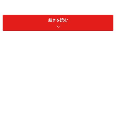
続きを読む
これからでも「乗り遅れた」とは言えませんが、相場は変わ
りつつあります
つまりは、今後より業種選び、企業選びがポイントにな