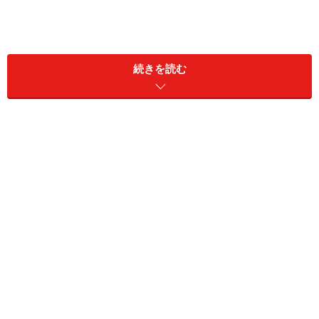
1. 医療用治療薬が市販薬として発売開始。実は、私も花
粉症なので、シーズン中の外来担当日には必ずアレグラ
続きを読む
を服用します。頼りにしている薬です。
アレグラFX 久光製薬