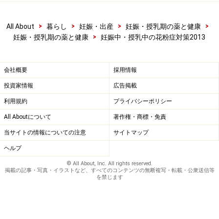
ジが出てきます。
アレグラFX 14錠 ご購入の前に
>
>
>
>
All About
暮らし
妊娠・出産
妊娠・授乳期の薬と健康
>
妊娠・授乳期の薬と健康
妊娠中・授乳中の花粉症対策2013
ここで、妊娠中、または妊娠しているかもしれない。を
チェックすると、
会社概要
採用情報
◆服用前に医師,薬剤師または登録販売者にご相談くださ
投資家情報
広告掲載
い。
利用規約
プライバシーポリシー
※第1類医薬品の場合は医師または薬剤師にご相談くださ
All Aboutについて
著作権・商標・免責
い
当サイトの情報についての注意
サイトマップ
と注意書きが出ます。
ヘルプ
もし、私が通院中の妊婦さんから、この件で電話相談を
© All About, Inc. All rights reserved.
掲載の記事・写真・イラストなど、すべてのコンテンツの無断複写・転載・公衆送信等
受けた場合、過去にアレグラを処方した方や、これまで
を禁じます
にアレグラの服用経験のある方には、カルテに、電話で
相談を受けたことを記載して、服用を許可します。