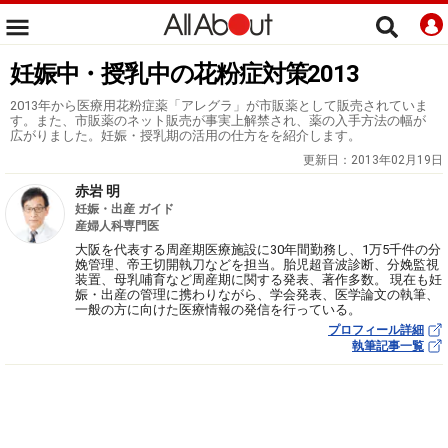
妊娠中・授乳中の花粉症対策2013
2013年から医療用花粉症薬「アレグラ」が市販薬として販売されていま
す。また、市販薬のネット販売が事実上解禁され、薬の入手方法の幅が
広がりました。妊娠・授乳期の活用の仕方をを紹介します。
更新日：
2013年02月19日
赤岩 明
妊娠・出産 ガイド
産婦人科専門医
大阪を代表する周産期医療施設に30年間勤務し、1万5千件の分
娩管理、帝王切開執刀などを担当。胎児超音波診断、分娩監視
装置、母乳哺育など周産期に関する発表、著作多数。 現在も妊
娠・出産の管理に携わりながら、学会発表、医学論文の執筆、
一般の方に向けた医療情報の発信を行っている。
プロフィール詳細
執筆記事一覧