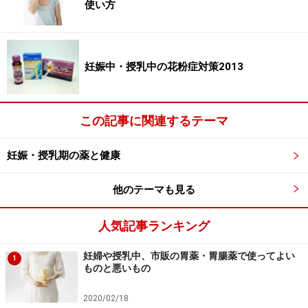
使い方
市販薬「アレグラFX」 紫のパッケージ、製剤の形状、成分
量は医療用と同じ。白のパッケージは医療用。
市販薬「アレグラFX」をネット購入してみます。
妊娠中・授乳中の花粉症対策2013
今回は市販薬ネット販売で有名な
ケンコーコム
を利用し
ました。
この記事に関連するテーマ
ケンコーコムのホームページで、アレグラと検索する
と、
アレグラFX28錠、FX14錠
の商品が表示されます。
妊娠・授乳期の薬と健康
アレグラは1回1錠、1日2回服用です。
他のテーマも見る
私の場合、外出しない日、症状の軽い日（花粉飛散の少
人気記事ランキング
ない日）は服用しませんので、14錠（1週間分）を注文
しました。
妊婦や授乳中、市販の胃薬・胃腸薬で使ってよい
1
ものと悪いもの
2020/02/18
商品を購入するをクリックすると、使用上の注意のペー