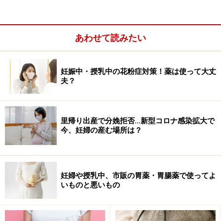
2. 市販薬ネット販売が事実上、解禁。薬の入手方法の幅
が広がりました。注意する点もありますが、上手に活用
しましょう。インフルエンザの流行シーズン中に、わざ
あわせて読みたい
わざ病院を受診しなくても、花粉症薬が入手できます。
妊娠中・授乳中の花粉症対策！薬は使って大丈
3. 以前は「初期療法」として、花粉が飛散する2週間以
夫？
上前から薬を服用する事もありましたが、最近の花粉症
治療薬は、症状が出始めてからでも遅くはない事がわか
ってきました。花粉飛散の開始日は正確には予想できま
里帰り出産で分娩拒否…新型コロナ感染拡大で
今、妊婦の産む場所は？
せんし、何の花粉アレルギーかも人により違います。気
になる症状が出始めたとき、すかさず、自分に合った治
療を開始できる事が重要です。
妊婦や授乳中、市販の胃薬・胃腸薬で使ってよ
いものと悪いもの
以上をふまえ、実際に購入してみました。