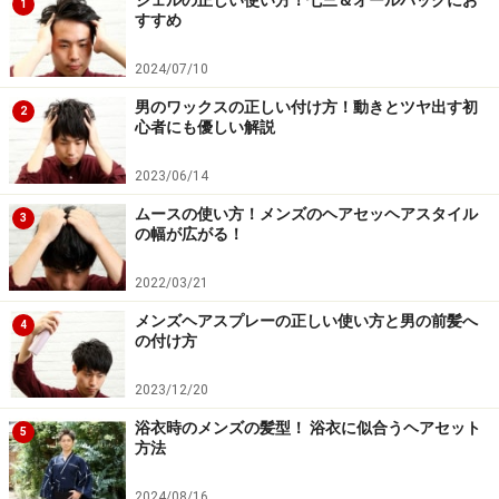
1
すすめ
2024/07/10
男のワックスの正しい付け方！動きとツヤ出す初
2
心者にも優しい解説
2023/06/14
ムースの使い方！メンズのヘアセッヘアスタイル
3
の幅が広がる！
2022/03/21
メンズヘアスプレーの正しい使い方と男の前髪へ
4
の付け方
2023/12/20
浴衣時のメンズの髪型！ 浴衣に似合うヘアセット
5
方法
2024/08/16