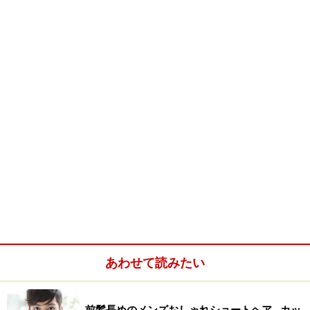
* 髪 量 多い～少ない
* 髪 質 硬い～柔らかい
* 顔 型 三角 卵 丸 ベース 面長
* 髪のクセ なし～ややあり
※記事内容は執筆時点のものです。最新の内容をご確認くださ
い。
次のページへ
1
/
2
あわせて読みたい
前髪長めのメンズおしゃれショートヘア…カッ