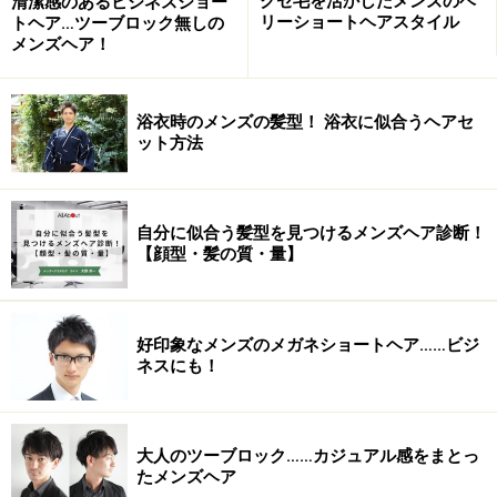
クセ毛を活かしたメンズのベ
清潔感のあるビジネスショー
リーショートヘアスタイル
トヘア…ツーブロック無しの
メンズヘア！
浴衣時のメンズの髪型！ 浴衣に似合うヘアセ
ット方法
自分に似合う髪型を見つけるメンズヘア診断！
【顔型・髪の質・量】
好印象なメンズのメガネショートヘア……ビジ
ネスにも！
大人のツーブロック……カジュアル感をまとっ
たメンズヘア