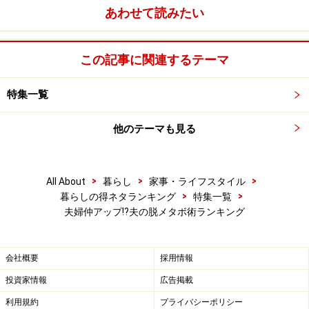
あわせて読みたい
夫がメタボだと思う女性は5割越え
この記事に関連するテーマ
特集一覧
「夫はメタボリックシンドロームだと思う」と回答
した女性は約2割ほど。「隠れメタボ」だと思って
他のテーマも見る
いる割合は、3割にものぼります。
>
>
>
All About
暮らし
家事・ライフスタイル
>
>
暮らしの得ネタランキング
特集一覧
夫婦仲アップ!?夫の脱メタボ術ランキング
会社概要
採用情報
投資家情報
広告掲載
利用規約
プライバシーポリシー