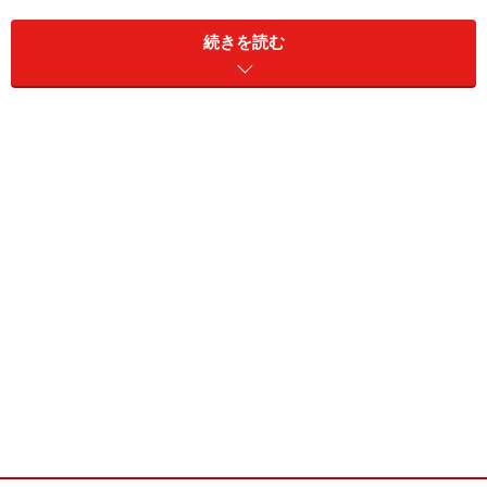
続きを読む
「正直、夫の健康が心配……」「ダイエットを勧めた
いけど、なかなかうまくいかない」と悩んでいる妻
はどれくらいいるのでしょうか？
読者アンケートで詳しく聞いてみました。