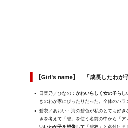
【Girl's name】 「成長した
日菜乃／ひなの：
かわいらしく女の子らし
きのわが家にぴったりだった。全体のバラ
碧衣／あおい：海の碧色が私のとても好き
きを考えて「碧」を使う名前の中から「ア
いいわが子を想像して
「碧衣」と名付けま