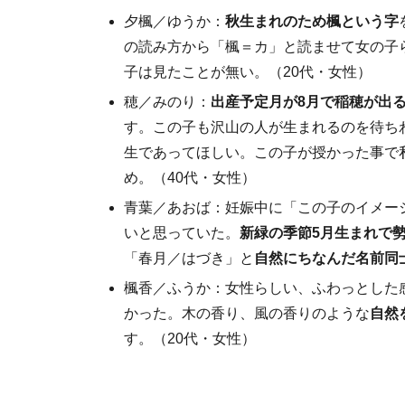
夕楓／ゆうか：
秋生まれのため楓という字
の読み方から「楓＝カ」と読ませて女の子
子は見たことが無い。（20代・女性）
穂／みのり：
出産予定月が8月で稲穂が出
す。この子も沢山の人が生まれるのを待ち
生であってほしい。この子が授かった事で
め。（40代・女性）
青葉／あおば：妊娠中に「この子のイメー
いと思っていた。
新緑の季節5月生まれで
「春月／はづき」と
自然にちなんだ名前同
楓香／ふうか：女性らしい、ふわっとした
かった。木の香り、風の香りのような
自然
す。（20代・女性）