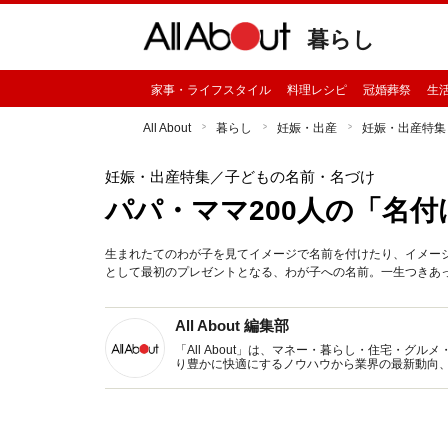
暮らし
家事・ライフスタイル
料理レシピ
冠婚葬祭
生
All About
暮らし
妊娠・出産
妊娠・出産特集
妊娠・出産特集
／子どもの名前・名づけ
パパ・ママ200人の「名付
生まれたてのわが子を見てイメージで名前を付けたり、イメー
として最初のプレゼントとなる、わが子への名前。一生つきあ
All About 編集部
「All About」は、マネー・暮らし・住宅・
り豊かに快適にするノウハウから業界の最新動向
イトです。