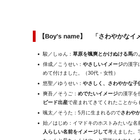
【Boy's name】 「さわやか
駿／しゅん：
草原を颯爽とかけぬける馬
の
倖成／こうせい：
やさしいイメージ
の漢字
めて付けました。（30代・女性）
悠聖／ゆうせい：
やさしく、さわやかな子
爽吾／そうご：
めでたいイメージ
の漢字を
ピード出産
で産まれてきてくれたことから
颯太／そうた：5月に生まれるので
さわや
始／はじめ：イマドキのホストみたいな名
人らしい名前をイメージして
考えました。