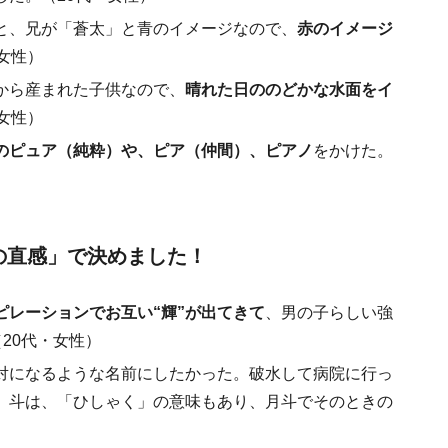
と、兄が「蒼太」と青のイメージなので、
赤のイメージ
女性）
から産まれた子供なので、
晴れた日ののどかな水面をイ
女性）
のピュア（純粋）や、ピア（仲間）、ピアノ
をかけた。
ときの直感」で決めました！
ピレーションでお互い“輝”が出てきて
、男の子らしい強
20代・女性）
対になるような名前にしたかった。破水して病院に行っ
。斗は、「ひしゃく」の意味もあり、月斗でそのときの