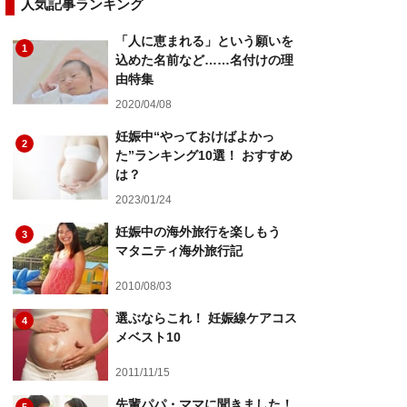
人気記事ランキング
「人に恵まれる」という願いを
1
込めた名前など……名付けの理
由特集
2020/04/08
妊娠中“やっておけばよかっ
2
た”ランキング10選！ おすすめ
は？
2023/01/24
妊娠中の海外旅行を楽しもう
3
マタニティ海外旅行記
2010/08/03
選ぶならこれ！ 妊娠線ケアコス
4
メベスト10
2011/11/15
先輩パパ・ママに聞きました！