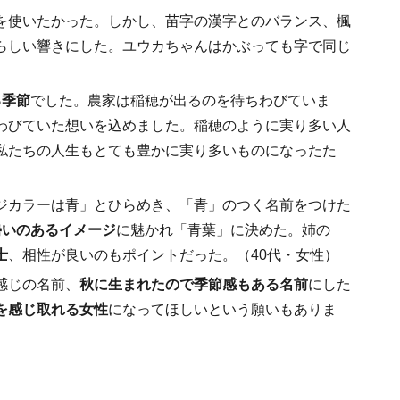
を使いたかった。しかし、苗字の漢字とのバランス、楓
らしい響きにした。ユウカちゃんはかぶっても字で同じ
る季節
でした。農家は稲穂が出るのを待ちわびていま
わびていた想いを込めました。稲穂のように実り多い人
私たちの人生もとても豊かに実り多いものになったた
ジカラーは青」とひらめき、「青」のつく名前をつけた
勢いのあるイメージ
に魅かれ「青葉」に決めた。姉の
士
、相性が良いのもポイントだった。（40代・女性）
感じの名前、
秋に生まれたので季節感もある名前
にした
を感じ取れる女性
になってほしいという願いもありま