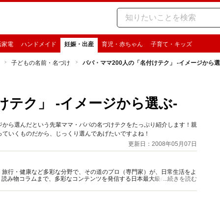
活家電
ハンドメイド
妊娠・出産
育児・赤ちゃん
子育て・キッズ
子どもの名前・名づけ
パパ・ママ200人の「名付けテク」 -イメージから選
けテク」 -イメージから選ぶ-
ジから選んだという先輩ママ・パパの名づけテクをたっぷり紹介します！親
っていくものだから、じっくり選んであげたいですよね！
更新日：2008年05月07日
グルメ・旅行・健康など多彩な分野で、その道のプロ（専門家）が、日常生活をよ
、読み物コラムまで、多彩なコンテンツを発信する日本最大級の総合情報サ
...続きを読む