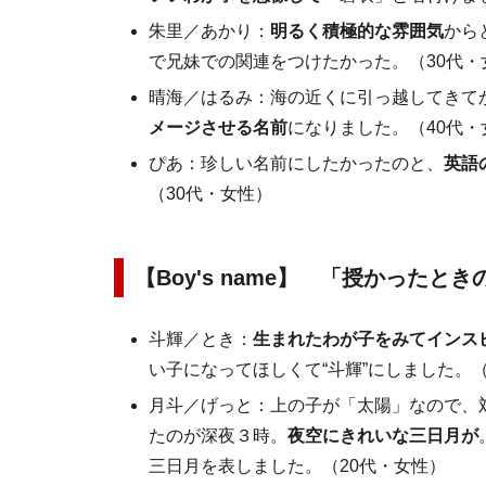
朱里／あかり：
明るく積極的な雰囲気
から
で兄妹での関連をつけたかった。（30代・
晴海／はるみ：海の近くに引っ越してきて
メージさせる名前
になりました。（40代・
ぴあ：珍しい名前にしたかったのと、
英語
（30代・女性）
【Boy's name】 「授かった
斗輝／とき：
生まれたわが子をみてインス
い子になってほしくて“斗輝”にしました。（
月斗／げっと：上の子が「太陽」なので、
たのが深夜３時。
夜空にきれいな三日月が
三日月を表しました。（20代・女性）