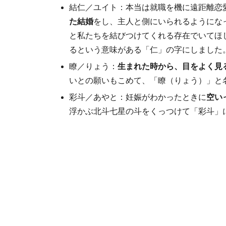
結仁／ユイト：本当は就職を機に遠距離恋
た結婚
をし、主人と側にいられるようにな
と私たちを結びつけてくれる存在でいてほ
るという意味がある「仁」の字にしました。
瞭／りょう：
生まれた時から、目をよく見
いとの願いもこめて、「瞭（りょう）」と
彩斗／あやと：妊娠がわかったときに
空い
浮かぶ北斗七星の斗をくっつけて「彩斗」