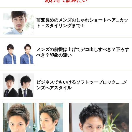
前髪長めのメンズおしゃれショートヘア…カッ
ト・スタイリングまで！
メンズの前髪は上げてデコ出しすべき？下ろす
今回はくせ毛でもストレートヘアでもスッキリと清潔感
べき？印象の違い
のあるヘアスタイルです。ヘアスタイルのポイントは髪
のざっくりとした質感と動きのあるシャープな毛束感、
頭の大きさがコンパクトに見えるひし形シルエットのバ
ビジネスでもいけるソフトツーブロック……メ
ランス。
ンズヘアスタイル
かっこいいヘアスタイルのポイントはダイヤシルエット
＆ひし形フォルム。サイドが膨らんでいると清潔感やス
ッキリとした印象が損なわれます。そこで以下の解決策
を施しました。