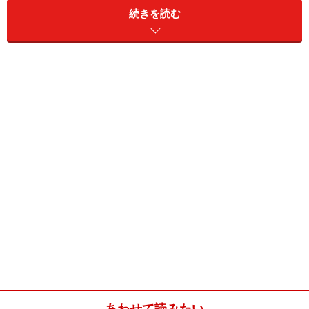
続きを読む
お洒落でかつ新鮮にスタイルチェンジ
最近のヘアスタイルがイマイチ気に入っていない。かっ
こいいヘアスタイル、自分に似合うヘアスタイルを見つ
けてイメージチェンジを狙いたい。
基本ベースはすっきりとさせながらカチッとなりすぎな
い遊びのあるお洒落なヘアスタイルを楽しみたいなど、
今後ヘアスタイルチェンジをお考えの皆様にマゼルヘア
一押しショートをご紹介させていただきます。
あわせて読みたい