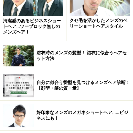
■ カールストレートを使用して膨らみやクセが気にな
るポイントのみを施術。部分的に扱いやすく。
クセ毛を活かしたメンズのベ
清潔感のあるビジネスショー
リーショートヘアスタイル
トヘア…ツーブロック無しの
■ ストレートになりすぎない自然なストレート感をだ
メンズヘア！
して、スタイリッシュに見せましょう。
■ カットによる骨格バランスの改善。トップは立ち上
浴衣時のメンズの髪型！ 浴衣に似合うヘアセ
がりが欲しいので短く設定。ボリュームが出やすく膨ら
ット方法
みやすいはち周り、耳上はスライドカットによるドライ
カット（骨格による髪の膨らみや必要のない根元の立ち
上がりをタイトに整える効果は大）。
自分に似合う髪型を見つけるメンズヘア診断！
【顔型・髪の質・量】
使用するワックス、スタイリングのやり方によってアレ
ンジは自由自在。落ち着いた雰囲気や、遊びのあるラフ
な雰囲気も両方で楽しめるほか、簡単なワックステクニ
好印象なメンズのメガネショートヘア……ビジ
ネスにも！
ックで全体的な毛先の動きなどスタイルの幅がよりいっ
そうに広がります。慣れないショートヘアスタイルでも