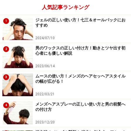
人気記事ランキング
顔型・髪質
ジェルの正しい使い方！七三＆オールバックにお
1
すすめ
顔型：逆三角型 丸型 卵型
2024/07/10
髪質：ややクセ～直毛
男のワックスの正しい付け方！動きとツヤ出す初
2
毛量：少なめ～多い
心者にも優しい解説
硬さ： 柔らかい～硬い
2023/06/14
ムースの使い方！メンズのヘアセッヘアスタイル
次のページは「ひし形ショート」を詳しくご紹介しま
3
の幅が広がる！
す。
2022/03/21
メンズヘアスプレーの正しい使い方と男の前髪へ
※記事内容は執筆時点のものです。最新の内容をご確認くださ
4
の付け方
い。
2023/12/20
次のページへ
1
/
2