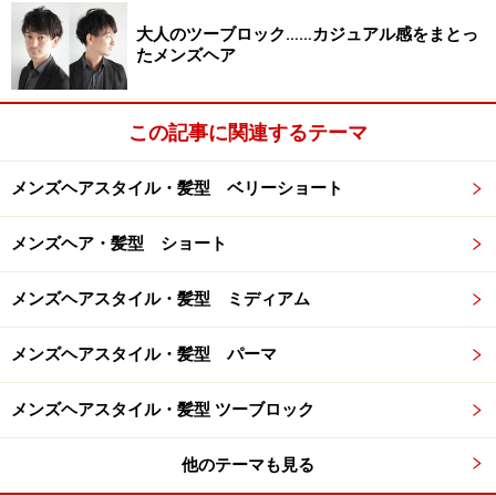
少しの遊びを加えるだけでよりいっそうかっこいいスタ
大人のツーブロック……カジュアル感をまとっ
イルになります。
たメンズヘア
この記事に関連するテーマ
ヘアスタイル情報
メンズヘアスタイル・髪型 ベリーショート
カット：トップは長さを短く長短をつけながら全体をラ
メンズヘア・髪型 ショート
ンダムにカット。ひし形シルエットを強調させる。はち
部分はレイヤーで削りながら膨らみを押さえてタイトに
メンズヘアスタイル・髪型 ミディアム
カット。サイド、襟足もスッキリと長さを少し残して印
象をシャープに。
メンズヘアスタイル・髪型 パーマ
カラー：10トーンナチュラルモカブラウン クリアな質
感で髪の重さをリセットし印象が柔らかになります。
メンズヘアスタイル・髪型 ツーブロック
パーマ：なし。NOパーマ。前髪、髪全体のクセが気にな
る場合はストレートパーマでフレッシュにかっこよく。
他のテーマも見る