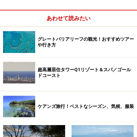
イント。
あわせて読みたい
グレートバリアリーフの観光！おすすめツアー
や行き方
超高層居住タワーQ1リゾート＆スパ／ゴール
ドコースト
ケアンズ旅行！ベストなシーズン、気候、服装
ジェットスター航空では期間限定の超格安チケットを販
売することもあり、過去には1000席限定で片道400円の
チケットが販売されたことも！ 燃油付加運賃と税金、約