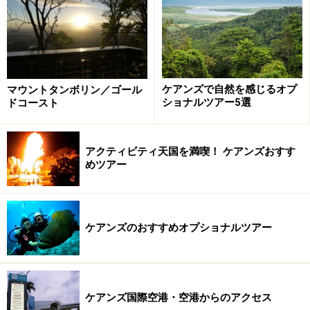
17700円をプラスしてもかなりお得。ジェットスター航
空ではJetMailというニュースレターを発行しているの
で、お得なニュースを見逃さないように登録しておくの
もオススメです。
ケアンズで自然を感じるオプ
マウントタンボリン／ゴール
ショナルツアー5選
ドコースト
サーフィン天国「サーファーズパラダイ
ス」
アクティビティ天国を満喫！ ケアンズおすす
めツアー
ゴールドコーストの中心、サーフィン天国サーファーズパラ
ダイス
ケアンズのおすすめオプショナルツアー
ゴールドコーストは世界中のサーファーが集まるサーフ
ィン天国。その名のとおり「サーファーズパラダイス」
がゴールドコーストで一番の中心地です。サーファーズ
パラダイスにはショッピングセンターやレストラン、カ
ケアンズ国際空港・空港からのアクセス