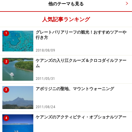
他のテーマも見る
んでみましょう。
人気記事ランキング
グレートバリアリーフの観光！おすすめツアーや
1
行き方
2018/08/09
ビーチに建つライフセービングクラブで朝食、 ビジターで
も利用可能
ケアンズの入り江クルーズ＆クロコダイルファー
2
ム
朝のビーチウォーキングでちょうどお腹がへってきた
ら、サーファーズパラダイス近くのビーチにあるライフ
2011/05/31
セービングクラブ「
Northcliffe Surf Club
」で朝食を。ホ
アボリジニの聖地、マウントウォーニング
3
テルの朝食とはまた違ったオーストラリアらしいビーチ
フロントでの朝食が楽しめます。
2011/08/24
ケアンズのアクティビティ・オプショナルツアー
4