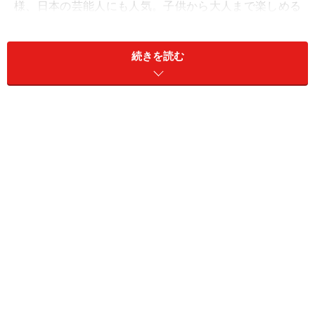
様、日本の芸能人にも人気。子供から大人まで楽しめる
テーマパークやビーチでの楽しみ方などをご紹介しま
す！
続きを読む
日本からゴールドコーストへのアクセス
オーストラリアの格安航空会社ジェットスター
日本からは
日本航空
、
カンタス航空
、
ジェットスター航
空
の直行便が便利。東京、大阪からは約9時間のフライ
トです。日本との時差は、ゴールドコーストが属するク
イーンズランド州がサマータイムを導入していないた
め、1年を通してたった1時間。時差ボケすることもな
く、到着後すぐにアクティブに活動できるのも嬉しいポ