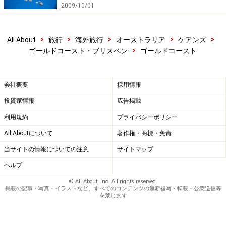
2009/10/01
ボリューム満点のコンチネンタルブレックファースト、美味
しいフレッシュジュースとコーヒーで朝のスタート
>
>
>
>
>
All About
旅行
海外旅行
オーストラリア
ケアンズ
ライフセービングの拠点として活動しているクラブに
>
ゴールドコースト・ブリスベン
ゴールドコースト
は、メンバー達が歴代の大会で入賞した盾やトロフィ
ー、写真などが飾られ、ライフセービングの歴史を知る
会社概要
採用情報
こともできます。基本的にはメンバー用のクラブです
が、受付でビジター登録さえすませば利用可能で、飲食
投資家情報
広告掲載
代の一部はライフセービングに寄付というシステムで
利用規約
プライバシーポリシー
す。10オーストラリアドルを支払い、メンバーになれば
All Aboutについて
著作権・商標・免責
飲食代の10％が割引になります。
当サイトの情報についての注意
サイトマップ
ヘルプ
小ネタですが「ライフセーバー」と「ライフガード」の
© All About, Inc. All rights reserved.
違いはご存じですか？ 両者とも水難救助が仕事ですが、
掲載の記事・写真・イラストなど、すべてのコンテンツの無断複写・転載・公衆送信等
を禁じます
ライフセーバーはボランティア、ライフガードはお給料
をもらうプロという違いがあるんです。