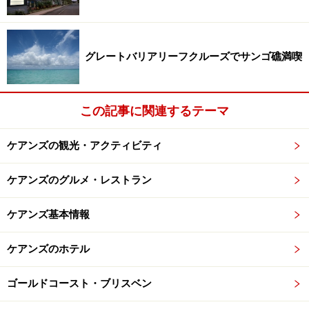
フェが建ち並び、ビーチにも近く、海にショッピングに
と便利なロケーションにあります。
グレートバリアリーフクルーズでサンゴ礁満喫
朝のビーチで散歩やジョギングをする人たち
この記事に関連するテーマ
サーファーズ一帯はまだまだ開発中でビーチ沿いには建
築中の高層コンドミニアムが目につきます。夏になると
ケアンズの観光・アクティビティ
サーフボードを抱えたサーファー達の姿もあちらこちら
ケアンズのグルメ・レストラン
に見かけるでしょう。
ケアンズ基本情報
マリンスポーツをしない人に是非オススメしたいのが、
朝のビーチウォーキング。犬を連れて散歩している人、
ケアンズのホテル
ジョギングしている人たちから「Good Morning !」と気
さくに声をかけられます。ビーチの砂は細かい白砂なの
ゴールドコースト・ブリスベン
で、サンダルを脱いで素足でビーチウォーキングを楽し