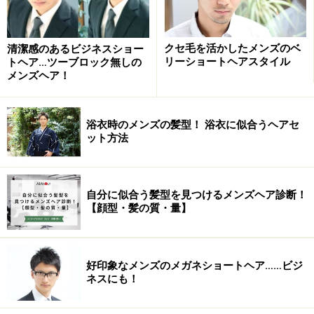
くことが大切です。
クセ毛を活かしたメンズのベ
清潔感のあるビジネスショー
これらのちょっとした技を盛り込んだショートスタイル
リーショートヘアスタイル
トヘア…ツーブロック無しの
で梅雨時期を乗り切りましょう！スタイリングの持ちが
メンズヘア！
違います。
浴衣時のメンズの髪型！ 浴衣に似合うヘアセ
ット方法
ヘアスタイル情報
自分に似合う髪型を見つけるメンズヘア診断！
【顔型・髪の質・量】
カット：軽くワックスをつけるだけで形が作れるよう
に、シルエットを整えながらカット。さらに全体に束感
＆動きが出るよう長短をつけてカットします。
好印象なメンズのメガネショートヘア……ビジ
ネスにも！
カラー：なし