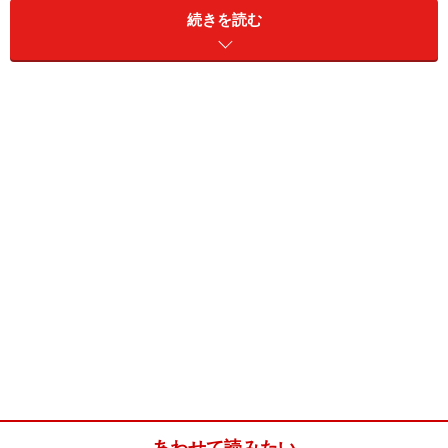
続きを読む
束感が際立つ黒髪ショートスタイル
毎年、気になるこの梅雨の時期、なかなかヘアースタイ
ルが決まらず、悩みの方が増えてきています。それなら
湿気の関係ないくらいの短髪にすればいいと言われても
抵抗のある方も多いでしょう。
そこで今回ご紹介するのは、今年の長い梅雨の湿気対策
も視野に入れたビジネスライクなショートスタイルをご
紹介します。
対策のポイントとしては2つ、
あわせて読みたい