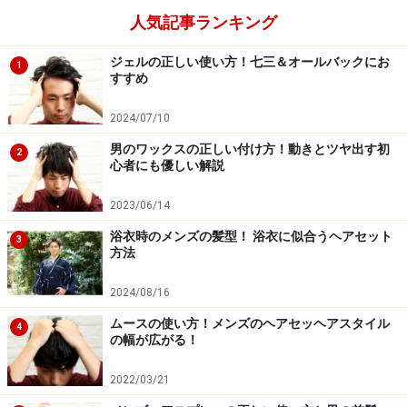
人気記事ランキング
次のページへ
1
/
2
ジェルの正しい使い方！七三＆オールバックにお
1
すすめ
2024/07/10
男のワックスの正しい付け方！動きとツヤ出す初
2
心者にも優しい解説
2023/06/14
浴衣時のメンズの髪型！ 浴衣に似合うヘアセット
3
方法
2024/08/16
ムースの使い方！メンズのヘアセッヘアスタイル
4
の幅が広がる！
2022/03/21