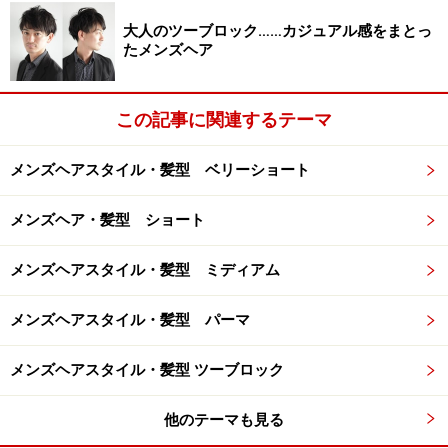
パーマ：クセのある方は顔周りに自然な仕上がりのスト
大人のツーブロック……カジュアル感をまとっ
レートをかけます。
たメンズヘア
この記事に関連するテーマ
顔型・髪質
メンズヘアスタイル・髪型 ベリーショート
顔型：逆三角型 丸型 卵型
メンズヘア・髪型 ショート
髪質：ややクセ～やや直毛
毛量：やや少ない～多い
メンズヘアスタイル・髪型 ミディアム
硬さ：やや柔らかい～硬い
メンズヘアスタイル・髪型 パーマ
次のページは「束感ショート」を詳しくご紹介します。
メンズヘアスタイル・髪型 ツーブロック
他のテーマも見る
※記事内容は執筆時点のものです。最新の内容をご確認くださ
い。