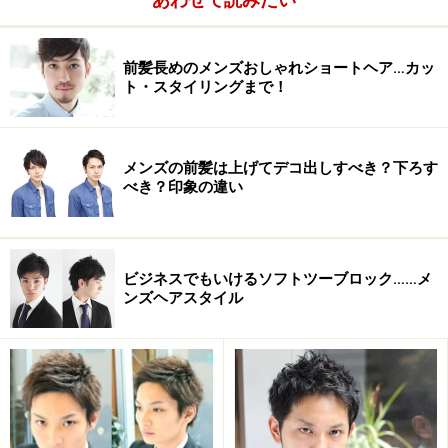
前髪長めのメンズおしゃれショートヘア…カッ
ト・スタイリングまで！
メンズの前髪は上げてデコ出しすべき？下ろす
べき？印象の違い
1.クセの強い方は顔周りに自然な仕上がりになるようポ
イントでストレートをかける。
2.湿気の多い日も崩れないような束感＆質感に仕上げる
ビジネスでもいけるソフトツーブロック……メ
ンズヘアスタイル
という2点が挙げられます。顔周りがボヤけると、顔が
大きく見え、全体に締まりのない印象になってしまいま
すので、クセのある方はピンピンにならない程度のスト
レートでクセを抑えます。そして湿気に負けないよう
に、いつもよりも少しパリッとした質感と、湿気でボサ
ボサしにくくする為にカットの時点で束感作りをしてお