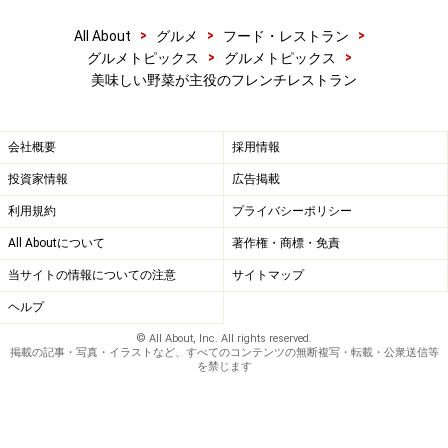
ビクターズは夜景も格別
>
>
>
All About
グルメ
フード・レストラン
>
>
グルメトピックス
グルメトピックス
住所：東京都目黒区三田1‐4‐1
美味しい野菜が主役のフレンチレストラン
TEL：03-5423-7865 （レストラン予約センター）9:00～
21:00
会社概要
採用情報
営業時間：11:30～14:30、17:30～21:30
投資家情報
広告掲載
料金：ランチ3000円～、ディナー6500円～（税・サ込）
利用規約
プライバシーポリシー
※記事内容は執筆時点のものです。最新の内容をご確認くださ
All Aboutについて
著作権・商標・免責
い。
※メニューや料金などのデータは、取材時または記事公開時点で
当サイトの情報についての注意
サイトマップ
の内容です。
ヘルプ
© All About, Inc. All rights reserved.
掲載の記事・写真・イラストなど、すべてのコンテンツの無断複写・転載・公衆送信等
を禁じます