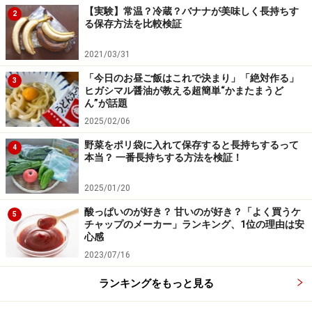
れ、楽しい」とのこと。
【実験】常温？冷蔵？バナナが美味しく長持ちす
2
る保存方法を比較検証
最新6月のメニューは、
2021/03/31
前菜
：フランス産フォアグラとルバーブの大理石 野菜と
「今日のお昼ご飯はこれで決まり」「絶対作る」
3
フルーツの小さなタルト添え
ヒガシマル醤油が教える超簡単“かまたまうど
ん”が話題
スープ
：有機野菜のポタージュ カプチーノ仕立て
2025/02/06
メイン
：フランス産ほろほろ鳥とフォアグラのロース
野菜をポリ袋に入れて保存すると長持ちするって
ト 夏キノコのブイヨン煮込みと、サマーオレンジ風味
4
本当？ 一番長持ちする方法を検証！
のポテトピューレ
2025/01/20
これからも美味しい野菜に刺激を受け、シェフが一段上
酸っぱいのが好き？ 甘いのが好き？「よく買うケ
5
チャップのメーカー」ランキング、1位の理由は安
のマリアージュを見せる印象に残る料理が期待できそう
心感
です。
2023/07/16
ランキングをもっと見る
■
ウェスティンホテル東京「Victor's（ビクターズ）」