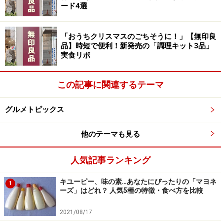
ード4選
「おうちクリスマスのごちそうに！」【無印良
品】時短で便利！新発売の「調理キット3品」
実食リポ
この記事に関連するテーマ
シェフこだわりの野菜と果物のデザート盛り合わせ カブの
ブランマンジェ カボチャのプリン 根生姜風味のゼリー
茄子のコンフィと共に 人参ケーキ 柑橘類のクレメダンジ
グルメトピックス
ュ フレッシュ苺のシャーベット
それは、カブのブランマンジェ。確かにブランマンジェ
他のテーマも見る
ですが、確かに蕪でもあり、最後まで「野菜が主役」の
人気記事ランキング
宣言にふさわしい、楽しく美味しいお料理でした。
キユーピー、味の素…あなたにぴったりの「マヨネ
1
古屋シェフにお話を伺ったところ「取り寄せた野菜を味
ーズ」はどれ？ 人気5種の特徴・食べ方を比較
見すると、旨味が強いので、それをどう料理し他の食材
2021/08/17
とマリアージュさせようか、とても想像力を駆り立てら