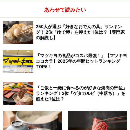
特に野菜のみのお皿では、食材の認識が変わるほど味の
あわせて読みたい
個性が際立っていて、野菜の味の豊かさを知らされま
す。でも、それを超えておもしろいのが、やはりメイン
料理。
250人が選ぶ「好きなおでんの具」ランキン
グ！ 2位「ゆで卵」を抑えた1位は？【専門家
の解説も】
お魚料理「桜鯛のパンフライと春野菜のポトフ 春菊の
「マツキヨの食品がコスパ最強！」【マツキヨ
グリーンソース」は、ポトフの一つひとつの味わいが凝
ココカラ】2025年の年間ヒットランキング
TOP5！
縮され、口の中にじわじわと味が広がっていく幸せな一
皿ですが、注目はやはり春菊のソース。
「ご飯と一緒に食べるのが好きな焼肉の部位」
ランキング！2位「ゲタカルビ（中落ち）」を
超えた1位は？
桜鯛のパンフライと春野菜のポトフ 春菊のグリーンソース
ほのかな苦味が桜鯛の甘みと合わさって一つ上の世界に
連れていってくれます。