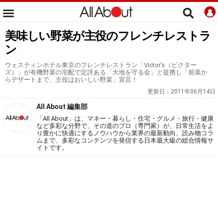
美味しい野菜が主役のフレンチレストラ
ン
ウェスティンホテル東京のフレンチレストラン「Victor's（ビクター
ズ）」が有機野菜の宅配で定評ある「大地を守る会」と提携し「前菜か
らデザートまで、主役はおいしい野菜」宣言！
更新日：
2011年06月14日
All About 編集部
「All About」は、マネー・暮らし・住宅・グルメ・旅行・健康
など多彩な分野で、その道のプロ（専門家）が、日常生活をよ
り豊かに快適にするノウハウから業界の最新動向、読み物コラ
ムまで、多彩なコンテンツを発信する日本最大級の総合情報サ
イトです。