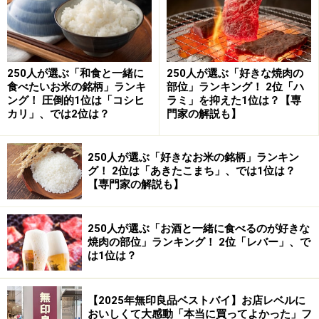
肉料理「牛フィレ肉のグリルと5種類の野菜の付け合
せ」で驚いたのは、牛フィレ肉とゴボウの組み合わせ。
250人が選ぶ「和食と一緒に
250人が選ぶ「好きな焼肉の
食べたいお米の銘柄」ランキ
部位」ランキング！ 2位「ハ
ング！ 圧倒的1位は「コシヒ
ラミ」を抑えた1位は？【専
カリ」、では2位は？
門家の解説も】
250人が選ぶ「好きなお米の銘柄」ランキン
牛フィレ肉のグリルと5種類の野菜の付け合せ メークイン
グ！ 2位は「あきたこまち」、では1位は？
（フライとピューレ）、 小カブと皮付き玉ねぎのロース
【専門家の解説も】
ト、人参のタタン風、キャベツの煮込む、ゴボウ風味のナチ
ュラルエッセンス
250人が選ぶ「お酒と一緒に食べるのが好きな
お肉とゴボウのミネラル感あふれる滋味深い苦味のマッ
焼肉の部位」ランキング！ 2位「レバー」、で
チングは絶妙。
は1位は？
デザートの「シェフこだわりの野菜と果物のデザート盛
【2025年無印良品ベストバイ】お店レベルに
り合わせ」でも、大きな感動が。
おいしくて大感動「本当に買ってよかった」フ