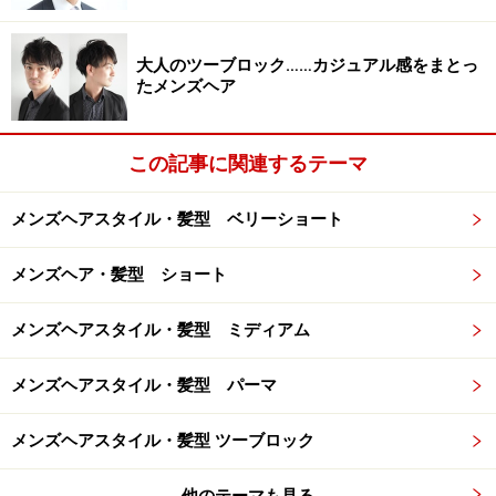
顔型・髪質
大人のツーブロック……カジュアル感をまとっ
たメンズヘア
顔型：逆三角型 丸型 卵型
この記事に関連するテーマ
髪質：ややクセ～直毛
毛量：少なめ～多い
メンズヘアスタイル・髪型 ベリーショート
硬さ：やや柔らかい～硬い
メンズヘア・髪型 ショート
次のページは「ちょい刈りワイルドウルフ」を詳しくご
紹介します。
メンズヘアスタイル・髪型 ミディアム
メンズヘアスタイル・髪型 パーマ
※記事内容は執筆時点のものです。最新の内容をご確認くださ
い。
メンズヘアスタイル・髪型 ツーブロック
他のテーマも見る