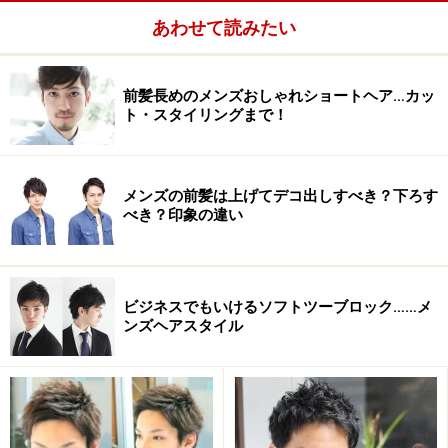
あわせて読みたい
前髪長めのメンズおしゃれショートヘア…カッ
ト・スタイリングまで！
メンズの前髪は上げてデコ出しすべき？下ろす
べき？印象の違い
このスタイルの特徴は一言で言うと、ズバリ「やり過ぎ
ない」です。ソフトモヒカンの加減と刈り込みの厚さが
ビジネスでもいけるソフトツーブロック……メ
極端になり過ぎず、ナチュラルに取り入れられるように
ンズヘアスタイル
することです。ナチュラルな刈り込みなら、ビジネスス
タイルでも抵抗なく取り入れられるようになります。そ
して、「やり過ぎない」トップの高さ・サイドの刈り込
み・襟足の長さの3つの要素を取り入れることで、男ら