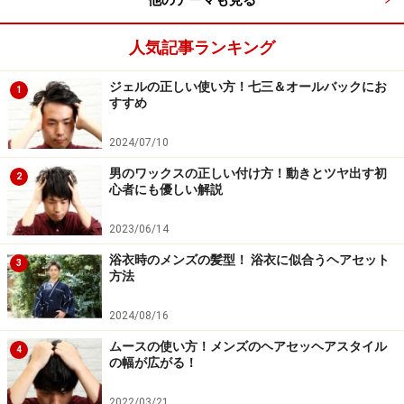
次のページへ
1
/
2
人気記事ランキング
ジェルの正しい使い方！七三＆オールバックにお
1
すすめ
2024/07/10
男のワックスの正しい付け方！動きとツヤ出す初
2
心者にも優しい解説
2023/06/14
浴衣時のメンズの髪型！ 浴衣に似合うヘアセット
3
方法
2024/08/16
ムースの使い方！メンズのヘアセッヘアスタイル
4
の幅が広がる！
2022/03/21