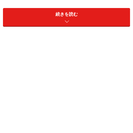
チョイ刈り込みスタイル
続きを読む
最近続いた、しっかり刈り込みを入れるツーブロックの
スタイルの人気も落ち着いてきて、逆に、極端ではなく
厚めにポイントで刈り込みを入れる「ちょい刈りスタイ
ル」がにわかに人気を集めてきています。実際にサロン
でもオーダーが少しづつではありますが多くなってきて
います。そこで、「ちょい刈りスタイル」の中でも最近
人気な2パターンを2回にわたり紹介します。無骨で男ら
しい印象の「ワイルドウルフ」と爽やかで好感度UP間違
いなしの好青年の2パターンのワイルドウルフをご紹介
します。