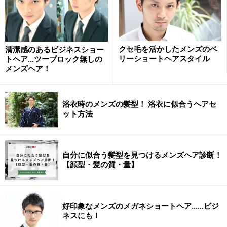
しい縦長なワイルドシルエットのスタイルが完成するの
です。もちろんスタイリングも簡単で、忙しいビジネス
マンの朝にもぴったりです。ぜひお試しください。
クセ毛を活かしたメンズのベ
清潔感のあるビジネスショー
リーショートヘアスタイル
トヘア…ツーブロック無しの
メンズヘア！
ヘアスタイル情報
カット：サイドにやり過ぎない刈り込みが入った、ソフ
浴衣時のメンズの髪型！ 浴衣に似合うヘアセ
ット方法
トモヒカンベースにカット。トップは簡単に動きが出る
よう長短をつけてカットします。
自分に似合う髪型を見つけるメンズヘア診断！
カラー：なし。
【顔型・髪の質・量】
パーマ：クセの強い方はポイントカールストレートで、
クセを和らげ扱いやすくします。逆に直毛の方はニュア
ンスパーマで適度なカール感を出して、簡単にスタイリ
好印象なメンズのメガネショートヘア……ビジ
ングできるように仕上げます。
ネスにも！