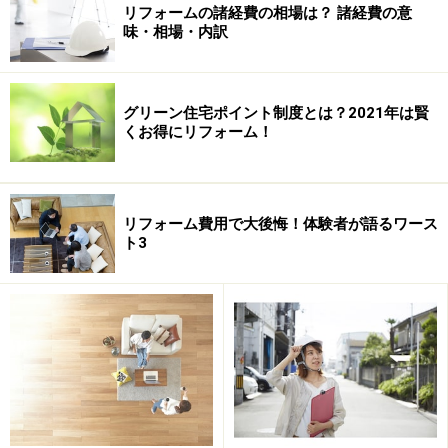
リフォームの諸経費の相場は？ 諸経費の意
味・相場・内訳
すると業者は、トイレカタログには掲載されていない便
器を紹介してくれました。普段は賃貸の集合住宅などに
多く採用されている便器ということで、質感が通常品よ
グリーン住宅ポイント制度とは？2021年は賢
りもやや劣る以外は、機能面も十分Aさんの希望を満た
くお得にリフォーム！
すものでした。この便器を採用することで、リフォーム
費用は16万円になり、前回見積りよりも6万円も圧縮す
ることができ、Aさんも一安心でした。
リフォーム費用で大後悔！体験者が語るワース
ト3
【ポイント】
自分の要望を正確に伝え、また安価な設備・建材商品の
機能性について正しく理解するため、業者との打ち合わ
せはしっかりと行おう！
次のページ
では、施主支給でコスト削減に成功した事例
をご紹介します。