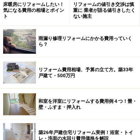
床暖房にリフォームしたい！
リフォームの値引き交渉は慎
※記事内容は執筆時点のものです。最新の内容をご確認くださ
気になる費用の相場とポイン
重に 業者が語る値引きしたく
い。
ト
ない施主
次のページへ
1
/
3
雨漏り修理リフォームにかかる費用っていく
ら？
リフォーム費用相場、予算の立て方。築33年
戸建て・500万円
和室を洋室にリフォームする費用例４つ！畳・
壁・ふすま・押入れ
築26年戸建住宅リフォーム実例！浴室・トイ
レ・洗面の水回り費用価格を解説