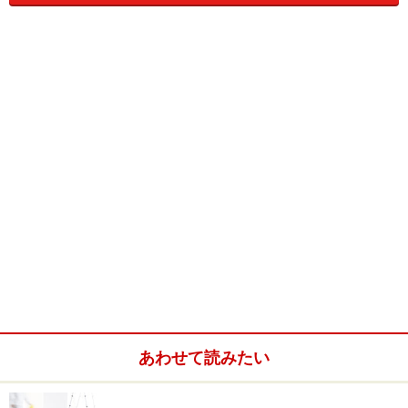
Aさんのお住まいでは、トイレの老朽化が家族間の問題
になっていました。頻繁にトイレが詰まるので、時々修
理業者を呼んでは直してもらっているような始末で、原
因は長年の使用で便器内部の汚れが固形化してしまい、
普通のお掃除などではとても除去できないとのことでし
た。
そこでAさん一家はトイレをリフォームすることを計画
しました。温水洗浄機能が必要であるという希望をリフ
ォーム業者に伝え、見積りを取ったところ22万円という
見積りが出ました。
ところで今回検討しているトイレは、Aさん宅の2階寝室
のそばにあるものであり、来客の使用はまずありえない
あわせて読みたい
ため、便器のグレードにはこだわらなくてもよいのでは
ないかとAさんは考え、その旨を業者にも伝えました。