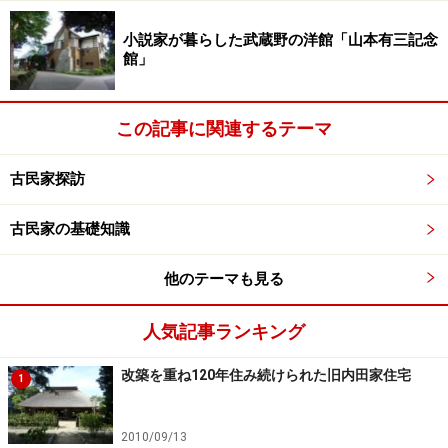
念願のアパートを手に入れたТさんは、部屋の床をペン
小説家が暮らした武蔵野の洋館「山本有三記念
キで黒く塗ったり、キッチンのキャビネットもDIYで造
館」
作し、ニスを塗ったり、シンクを取り付けたりしまし
た。さらに電気工事も自分で行い、換気扇も設置したと
いいますから、住まいに対するTさんのこだわりが伺え
この記事に関連するテーマ
ます。いろいろ手を入れて自分の好みの空間に変えてい
古民家探訪
きましたが、自ら工事をしたのはやむを得ない事情があ
りました。また、実際に買うまでの道のりも、平坦なも
古民家の基礎知識
のではなかったようです。
他のテーマも見る
次のページ
では、Tさんの前に立ちはだかったいくつも
の問題について話しましょう。
人気記事ランキング
改築を重ね120年住み続けられた旧内田家住宅
1
※記事内容は執筆時点のものです。最新の内容をご確認くださ
い。
2010/09/13