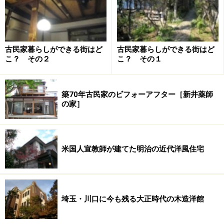
1930年ごろだとか。築70年超ですが、パリでは決して古
2
いほうではないようです。部屋の広さは約22m
。以前の
住まいに比べれば広く、何より日当たりがいいのが気に
入って購入しました。
古民家暮らしができる街はど
古民家暮らしができる街はど
こ？ その２
こ？ その１
6階建て（仏式では5階建て）の4階（仏式では3階）に
築70年古民家のビフォーアフター［新井薬師
あるTんのアパート
の家］
写真でわかるように、確かに古い建物ではありますが、
米国人宣教師が建てた明治の近代洋風住宅
手擦れた感じが味わいとなり、天井が高く、窓の大きな
部屋は明るく開放感があります。窓の手すりの植物のよ
うな曲線の飾りがアール・ヌーボー風で、年代を感じさ
埼玉・川口に今も残る大正時代の木造洋館
せます。