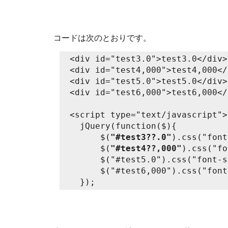
コードは次のとおりです。
<div id="test3.0">test3.0</div>

<div id="test4,000">test4,000</
<div id="test5.0">test5.0</div>

<div id="test6,000">test6,000</
<script type="text/javascript">

  jQuery(function($){

      $(
"#test3??.0"
).css("font
      $(
"#test4??,000"
).css("fo
      $("#test5.0").css("font-s
      $("#test6,000").css("font