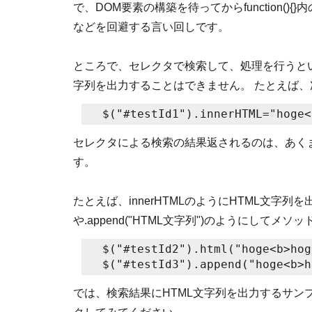
で、DOM要素の構築を待ってからfunction(
などを回避する言い回しです。
ところで、セレクタで検索して、処理を行うといっ
字列を出力することはできません。 たとえば
セレクタによる検索の結果返されるのは、あくま
す。
たとえば、innerHTMLのようにHTML文字列を出
や.append("HTML文字列")のようにして
 $("#testId2").html("hoge<b>hog
では、検索結果にHTML文字列を出力するサンプル