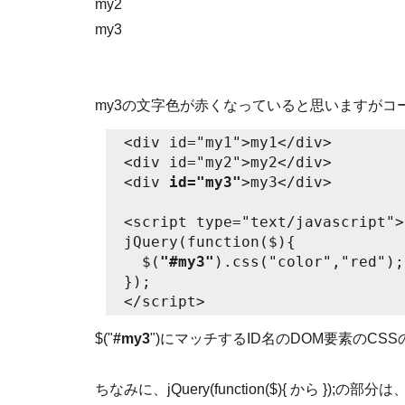
my2
my3
my3の文字色が赤くなっていると思いますがコ
<div id="my1">my1</div>

<div id="my2">my2</div>

<div 
id="my3"
>my3</div>

<script type="text/javascript">

jQuery(function($){

  $(
"#my3"
).css("color","red");

});

$("
#my3
")にマッチするID名のDOM要素のCSSの
ちなみに、jQuery(function($){ から });の部