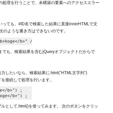
){}内の処理を行うことで、未構築の要素へのアクセスエラー
ても、#ID名で検索した結果に直接innerHTMLで文
、次のような書き方はできないのです。
でも、検索結果を含むjQueryオブジェクトだからで
力したいなら、検索結果に.html("HTML文字列")
メソッドを接続して処理を行います。
e</b>") ;

として.html()を使ってみます。 次のボタンをクリッ