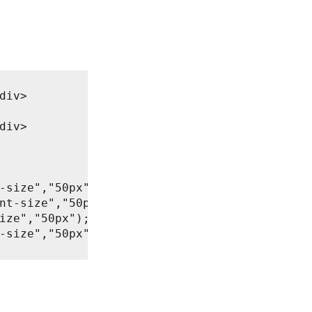
div>

div>

-size","50px");

nt-size","50px");

ize","50px");

-size","50px");
