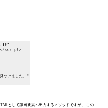
.js" 

</script>

を見つけました。");

ようにHTMLとして該当要素へ出力するメソッドですが、 この