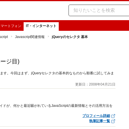
スマートフォン
IT・インターネット
cript
Javascript関連情報
jQueryのセレクタ 基本
ページ目)
きます。今回はまず、jQueryセレクタの基本的なものから順番に試してみま
更新日：2008年04月21日
多数のガイドが、何かと最近騒がれているJavaScriptの最新情報とその活用方法を
プロフィール詳細
執筆記事一覧