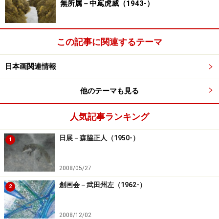
無所属－中嶌虎威（1943-）
この記事に関連するテーマ
■田能村竹田略歴
日本画関連情報
田能村竹田（1777-1835）たのむら・ちくでん／安永6年
（1777）豊後国竹田村(現大分県竹田（たけた）市)の藩
他のテーマも見る
医の家に生まれる。はじめ儒学を学ぶがのちに詩や画を
学び、文化・文政期活躍した文人との交流も深く、『山
人気記事ランキング
中人饒舌』『竹田壮師友画録』などの画論がある。天保
日展－森脇正人（1950-）
1
六年（1835）大坂吹田で59歳で逝去。
2008/05/27
■展覧会情報
「文人の夢・田能村竹田の世界」展
創画会－武田州左（1962-）
2
－繊細透明な書画の魅力、重要文化財２３件公開－
会期：2005年9月30日（金）～11月6日（日）
2008/12/02