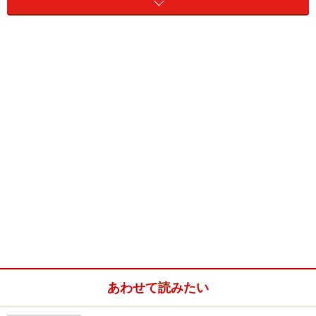
田能村竹田「暗香疎影図」重要文化財 大分市美術館所蔵
豊後国竹田村（現大分県竹田市）に生まれた田能村竹田
（1777～1835）は幕末文人画壇を代表する文人画家の一
人です。竹田は豊後から京都への旅を重ね、頼山陽や浦
上玉堂ら多くの文人と交遊を持ち、繊細透明な書画の
数々を生み出すとともに、平野五岳、高橋草坪、帆足杏
雨、田能村直入、田近竹邨らすぐれた弟子たちを育てま
した。
あわせて読みたい