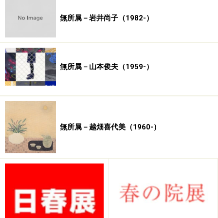
無所属－岩井尚子（1982-）
無所属－山本俊夫（1959-）
その弟子の中の一人、帆足杏雨の家（富春館）には竹田
無所属－越畑喜代美（1960-）
の代表作（重要文化財26件）や弟子たちの優品、彼らが
学んだ中国絵画、狩野派・大和絵などの日本絵画が残さ
れていて、現在は大分市美術館に所蔵されています。今
展ではこの富春館伝来品が、初めて東日本で公開されま
す。