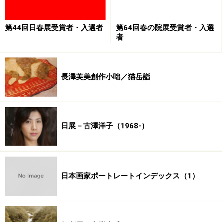
胸中にわきあがる理想郷を描いた
繊細透明な書画の数々
第44回日春展受賞者・入選者
第64回春の院展受賞者・入選
者
■展示構成
１.竹田絵画の輝き
２.弟子たち・周辺への波及
長澤芙美創作小咄／猫岳詣
３.伝来の中国絵画
４.伝来の狩野派・大和絵
日展－古澤洋子（1968-）
日本画家ポートレートインデックス（1）