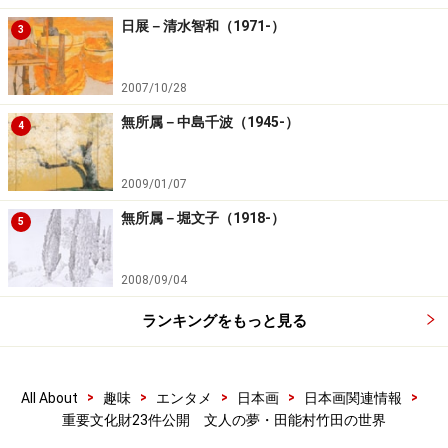
会場：
静岡県立美術館
日展－清水智和（1971-）
3
会場：
静岡市駿河区谷田53-2
地図：
Yahoo!地図情報
2007/10/28
休館日：毎週月曜日（ただし10月10日(月)は開館し、翌
無所属－中島千波（1945-）
日休館）
4
開館時間：10：00～17：30（展示室への入室は閉館30
分前まで）
2009/01/07
観覧料：一般・大学900円、小・中・高生400円（300
無所属－堀文子（1918-）
5
円）、70歳以上無料
2008/09/04
■特別講演会
「文人・田能村竹田」
ランキングをもっと見る
講師：宗像健一（大分市美術館学芸顧問）
日時：10月8日（土）14:00～15:30
>
>
>
>
>
All About
趣味
エンタメ
日本画
日本画関連情報
会場：講堂（入場無料、申込不要）
重要文化財23件公開 文人の夢・田能村竹田の世界