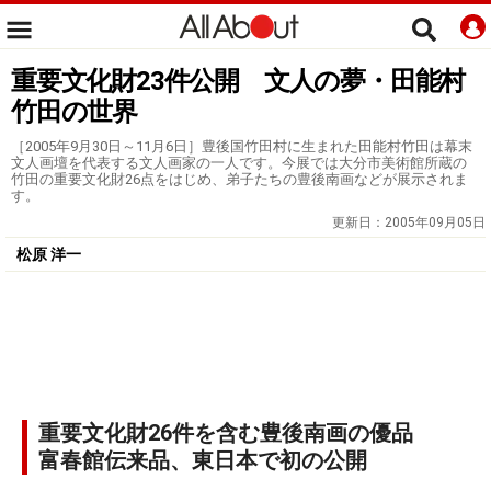
重要文化財23件公開 文人の夢・田能村
竹田の世界
［2005年9月30日～11月6日］豊後国竹田村に生まれた田能村竹田は幕末
文人画壇を代表する文人画家の一人です。今展では大分市美術館所蔵の
竹田の重要文化財26点をはじめ、弟子たちの豊後南画などが展示されま
す。
更新日：
2005年09月05日
松原 洋一
重要文化財26件を含む豊後南画の優品
富春館伝来品、東日本で初の公開