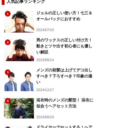
人気記事ランキング
ジェルの正しい使い方！七三＆
1
オールバックにおすすめ
2024/07/10
男のワックスの正しい付け方！
2
動きとツヤ出す初心者にも優し
い解説
2023/06/14
メンズの前髪は上げてデコ出し
3
すべき？下ろすべき？印象の違
い
2024/12/17
浴衣時のメンズの髪型！ 浴衣に
4
似合うヘアセット方法
2024/08/16
ドライヤーでセットする！ヘア