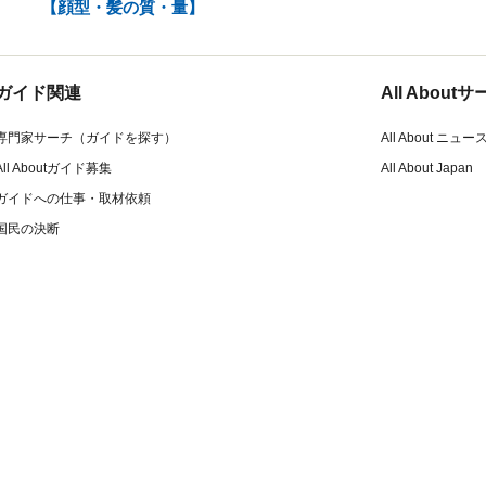
【顔型・髪の質・量】
ガイド関連
All Abou
専門家サーチ（ガイドを探す）
All About ニュー
All Aboutガイド募集
All About Japan
ガイドへの仕事・取材依頼
国民の決断