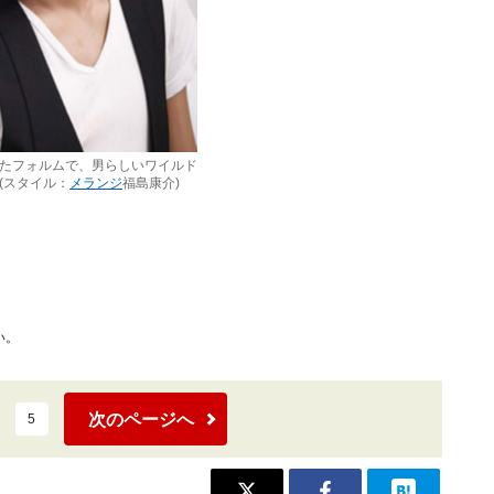
たフォルムで、男らしいワイルド
(スタイル：
メランジ
福島康介)
い。
次のページへ
5