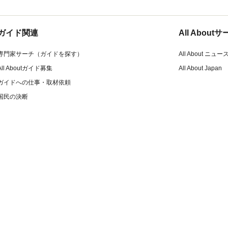
ガイド関連
All Abou
専門家サーチ（ガイドを探す）
All About ニュー
All Aboutガイド募集
All About Japan
ガイドへの仕事・取材依頼
国民の決断