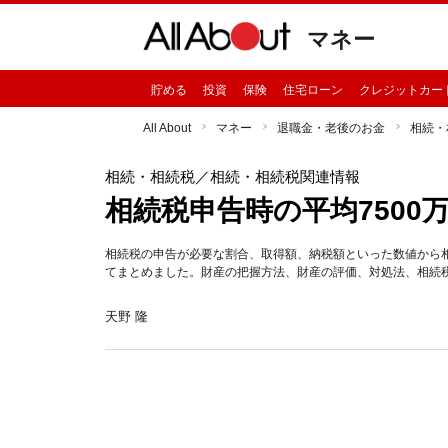
マネー
貯める
投資
保険
住宅ローン
クレジットカー
All About
マネー
退職金・老後のお金
相続・
相続・相続税
／相続・相続税関連情報
相続税申告時の平均7500
相続税の申告が必要な割合、取得額、納税額といった数値から
てまとめました。財産の把握方法、財産の評価、対処法、相続
天野 隆