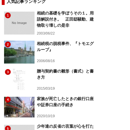
人気記事ランキング
相続の基礎を学ぼうその１。用
1
語解説付き。 正田邸騒動、建
物取り壊しの是非
2003/06/22
相続税の脱税事件、『トモエグ
2
ループ』
2006/08/16
贈与契約書の雛形（書式）と書
3
き方
2015/03/19
家族が死亡したときの銀行口座
4
や証券口座の手続き
2020/10/19
少年達の反省の言葉が心を打た
5