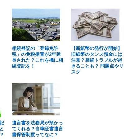
相続登記の「登録免許
【新紙幣の発行が開始】
税」の免税措置が2年延
旧紙幣のタンス預金には
長された？これを機に相
注意？相続トラブルが起
続登記を！
きることも？ 問題点やリ
スク
記
遺言書を法務局が預かっ
と
てくれる？自筆証書遺言
？
書保管制度ってなに？