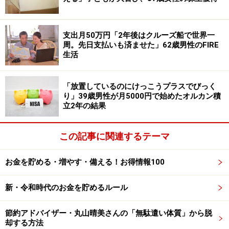
8月の電気代が2700円！さらに別アイテム
でガス代も割安？
支出月50万円「2年後はクルーズ船で世界一
工場扇を利用した結果「外出が多い事もあり今月の電気
周。先日支払いも済ませた」62歳男性のFIRE
代2700円」とかなりの節約に繋がったそうです。
生活
またこの投稿者は工場扇以外にも角タライのエピソード
「放置しているのにけっこうプラスでびっく
も紹介。なんとバスタブ代わりに角タライを利用してお
り」39歳男性が月5000円で始めたオルカン積
立2年の結果
り、その理由として「風呂を沸かしている内に寝てしま
い」入り忘れることが多く何とかしたかったとのこと。
この記事に関連するテーマ
ただ実際に利用してみるとかなりのガス代節約に繋がっ
お金を貯める・増やす・備える！お得情報100
ているようで「夏場は、湯量が少なくて済むので、ガス
代の節約になってます。今日、届いたガス代の通知で
新・令和時代のお金を貯めるルール
は、1500円程、先月のは2700円程で済みました」とコメ
ントされています。
節約アドバイザー・丸山晴美さんの「無駄遣い体質」から脱
却する方法