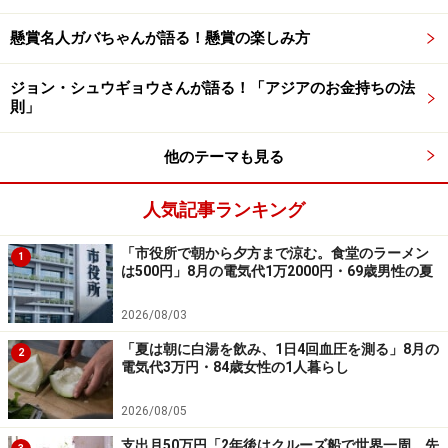
※カッコ内の回答者コメントは原文ママです
懸賞名人ガバちゃんが語る！懸賞の楽しみ方
※エピソードは投稿者の購入当時のものです。現在とサ
ービスや金額などの情報が異なることがございます
ジョン・シュウギョウさんが語る！「アジアのお金持ちの法
※投稿エピソードのため、内容の正確性を保証するもの
則」
ではございません
他のテーマも見る
※記事内容は執筆時点のものです。最新の内容をご確認くださ
い。
人気記事ランキング
本記事の内容は一般的な情報提供を目的としており、特定の金融
商品や投資行動を推奨するものではありません。
投資や資産運用に関する最終的なご判断はご自身の責任において
「市役所で朝から夕方まで涼む。食堂のラーメン
1
行ってください。
は500円」8月の電気代1万2000円・69歳男性の夏
掲載情報の正確性・完全性については十分に配慮しております
が、その内容を保証するものではなく、これに基づく損失・損害
2026/08/03
などについて当社は一切の責任を負いません。
最新の情報や詳細については、必ず各金融機関やサービス提供者
「夏は朝に白湯を飲み、1日4回血圧を測る」8月の
の公式情報をご確認ください。
2
電気代3万円・84歳女性の1人暮らし
【編集部からのお知らせ】
2026/08/05
・「家計」について、
アンケート（2026/8/31まで）
を実施
中です！
支出月50万円「2年後はクルーズ船で世界一周。先