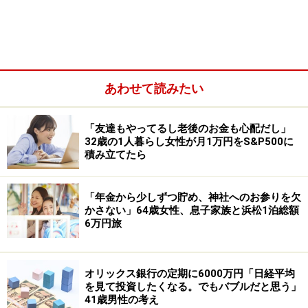
買った物：工場扇
購入金額：約8000円
購入時期：数年前
あわせて読みたい
「友達もやってるし老後のお金も心配だし」
32歳の1人暮らし女性が月1万円をS&P500に
積み立てたら
「年金から少しずつ貯め、神社へのお参りを欠
かさない」64歳女性、息子家族と浜松1泊総額
6万円旅
今回の投稿者が選んだもっとも良かった買い物は業務用
オリックス銀行の定期に6000万円「日経平均
を見て投資したくなる。でもバブルだと思う」
の大型の扇風機である「工場扇」。
41歳男性の考え