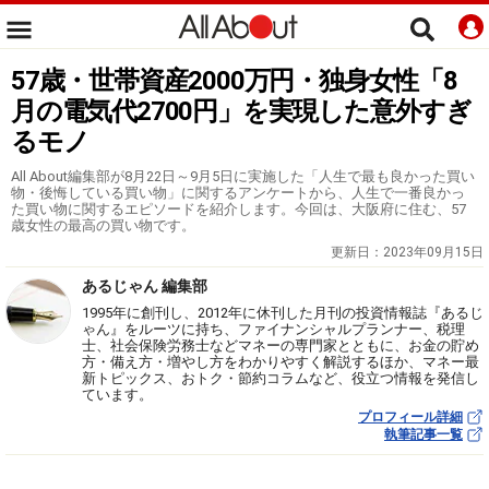
57歳・世帯資産2000万円・独身女性「8
月の電気代2700円」を実現した意外すぎ
るモノ
All About編集部が8月22日～9月5日に実施した「人生で最も良かった買い
物・後悔している買い物」に関するアンケートから、人生で一番良かっ
た買い物に関するエピソードを紹介します。今回は、大阪府に住む、57
歳女性の最高の買い物です。
更新日：
2023年09月15日
あるじゃん 編集部
1995年に創刊し、2012年に休刊した月刊の投資情報誌『あるじ
ゃん』をルーツに持ち、ファイナンシャルプランナー、税理
士、社会保険労務士などマネーの専門家とともに、お金の貯め
方・備え方・増やし方をわかりやすく解説するほか、マネー最
新トピックス、おトク・節約コラムなど、役立つ情報を発信し
ています。
プロフィール詳細
執筆記事一覧