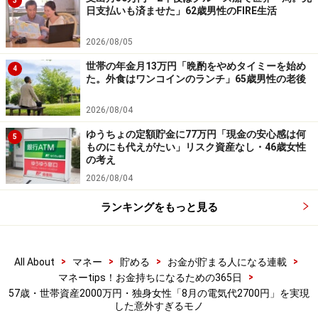
3
※抽選で20名にAmazonギフト券1000円分プレゼント
日支払いも済ませた」62歳男性のFIRE生活
※謝礼付きの限定アンケートやモニター企画に参加が可能に
なります
2026/08/05
世帯の年金月13万円「晩酌をやめタイミーを始め
4
た。外食はワンコインのランチ」65歳男性の老後
2026/08/04
ゆうちょの定額貯金に77万円「現金の安心感は何
5
ものにも代えがたい」リスク資産なし・46歳女性
の考え
2026/08/04
ランキングをもっと見る
>
>
>
>
All About
マネー
貯める
お金が貯まる人になる連載
>
マネーtips！お金持ちになるための365日
57歳・世帯資産2000万円・独身女性「8月の電気代2700円」を実現
した意外すぎるモノ