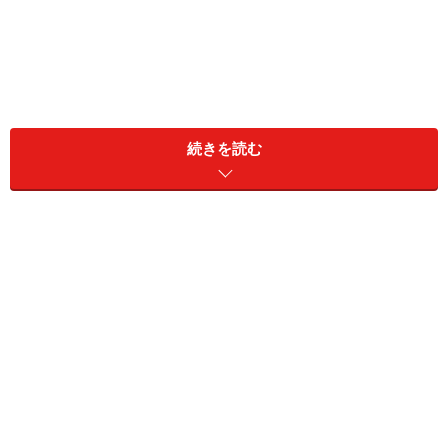
今回は、大阪府に住む57歳女性の「人生でもっとも良か
続きを読む
った買い物」についてのエピソードを見ていきます。
■アンケート情報
世帯年収：約200万円
世帯金融資産：現預金約2000万円
節約や貯蓄の工夫：「月の収入を超えない事と、高額の
物なら特に、長く使える高品質な物。基本、ボーナスに
は極力手を付けない」
■もっとも良かった買い物