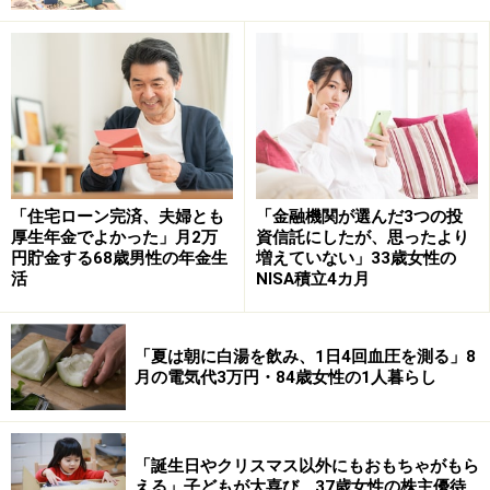
購入した理由について「暑かったが、外の仕事に慣れて
おく為、エアコンを積極的に使えない」状況があったそ
うで、「コンクリートで温められた室内の熱気を抜くだ
けでもかなり快適になるのでは」と考え、風量の強さで
工場扇を選ばれたそう。
「住宅ローン完済、夫婦とも
「金融機関が選んだ3つの投
購入した結果は「大正解でした」とのこと。
厚生年金でよかった」月2万
資信託にしたが、思ったより
円貯金する68歳男性の年金生
増えていない」33歳女性の
活
NISA積立4カ月
実は工場扇以外に約3万円で海外製のサーキュレーター
も購入したそうですが「高い割に、やかましくて、風量
が足りない。エアコン必須の商品でした」とこちらはご
「夏は朝に白湯を飲み、1日4回血圧を測る」8
不満。「換気することと一室のみの風を回す事を考える
月の電気代3万円・84歳女性の1人暮らし
なら工場扇がBESTでした。部屋の何処にいても風が来る
ので」と工場扇のパワフルさに満足の様子です。
「誕生日やクリスマス以外にもおもちゃがもら
える」子どもが大喜び、37歳女性の株主優待