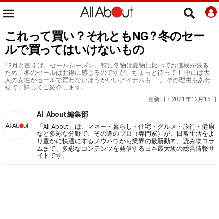
これって買い？それともNG？冬のセー
ルで買ってはいけないもの
12月と言えば、セールシーズン。特に冬物は夏物に比べてお値段が張る
ため、冬のセールはお得に感じるのですが、ちょっと待って！ 中には大
人の女性がセールで買わないほうがいいアイテムも……。その理由もあわ
せて、詳しくご紹介します。
更新日：
2021年12月15日
All About 編集部
「All About」は、マネー・暮らし・住宅・グルメ・旅行・健康
など多彩な分野で、その道のプロ（専門家）が、日常生活をよ
り豊かに快適にするノウハウから業界の最新動向、読み物コラ
ムまで、多彩なコンテンツを発信する日本最大級の総合情報サ
イトです。