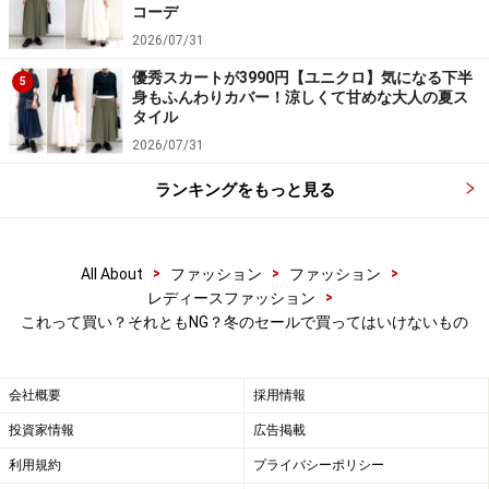
コーデ
2026/07/31
優秀スカートが3990円【ユニクロ】気になる下半
5
身もふんわりカバー！涼しくて甘めな大人の夏ス
タイル
【セールで買ってもいいもの】この機会を逃すともう出会え
なさそうな、好みのデザインは購入してOK！ 出典：WEAR
2026/07/31
ランキングをもっと見る
スカートはトレンドの新旧がはっきり出るので、セール
での購入はあまりおすすめできません。特に丈とシルエ
ットは毎年トレンドが変わることが多いです。
>
>
>
All About
ファッション
ファッション
>
レディースファッション
基本的にセールで販売されるものは、シーズンを通して
これって買い？それともNG？冬のセールで買ってはいけないもの
売れなかった、売れ残りのアイテム。そのため12月末に
秋冬のスカートを購入しても、1月には春夏ものが店頭
会社概要
採用情報
に並び始め、そのタイミングでトレンドも変わることが
投資家情報
広告掲載
多いので、こちらも着られる期間が短くなりやすいのが
利用規約
プライバシーポリシー
デメリットです。