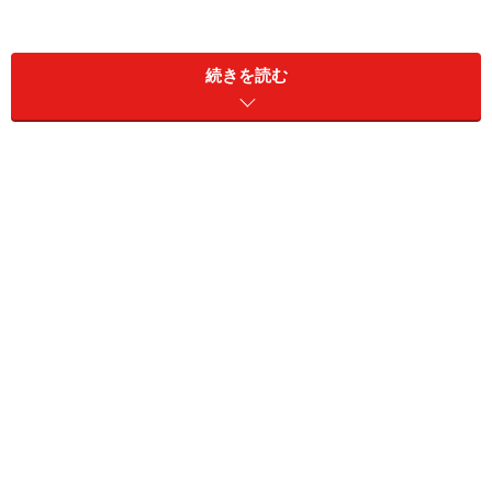
続きを読む
【セールで買ってもいいもの】ベーシックな薄手のハイゲー
ジニットならかさばらず、インナーにもなるのでより長く着
られます 出典：WEAR
冬のセールで「ざっくりニット」を買うのを避けたほう
がいい理由は、着られる期間が短いから。ざっくりニッ
トはある程度厚みもあり、冬以外に着まわすのは難しい