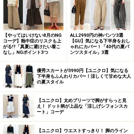
【やってはいけない8月のNG
ALL2990円の神パンツ3選
コーデ】熱中症のリスクも上
【GU】気になる下半身をおし
がる!?「真夏に避けたい着こ
ゃれにカバー！「40代の夏パ
なし」NGポイント3つ
ンツスタイル」3選
ニットはシーズンが変われば、必ずまたいろんなデザイ
ンが発売されます。「今季のこのブランドのこのデザイ
優秀スカートが3990円【ユニクロ】気になる
下半身もふんわりカバー！涼しくて甘めな大人
ンはもう手に入らないので、今どうしても欲しい！」と
の夏スタイル
思えるニットなら購入してもOK。もしくは写真のように
ベーシックな薄手のハイゲージニットなら、保管時もか
【ユニクロ】太めプリーツで脚がすらっと見
さばらず、インナーとしても着用でき、より長く活用で
え！ ドット柄が上品な「涼しげシフォンスカ
きるのでおすすめ。それ以外のニットは、可能であれば
ート」コーデ
シーズンのはじめに購入して、秋冬を通してよりたくさ
ん着る方がいいかもしれません。
【ユニクロ】ウエストすっきり！ 脚のライン