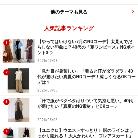
まとまり、持っておくと便利そうですよね。ですがトレ
ンド感が強く、シーズンが終わると古く見えたり、飽き
他のテーマも見る
やすいので、できればセールでの購入は避けて。
人気記事ランキング
デザインに主張があるため長く着まわすのは難しい上、
【やってはいけない7月のNGコーデ】太見えでだ
冬はアウターでほぼ隠れてしまうため、あまりお披露目
1
らしない印象に!? 40代の「夏ワンピース」NGポイ
することがないままシーズンオフを迎えることも……。来
ント3つ
年になると「なんとなく飽きた」「ちょっと古いか
2026/07/03
も？」と感じやすいアイテムでもあるため、セール購入
「見た目が暑苦しい」「着ると汗がダラダラ」40
2
代が避けたい真夏のNGコーデ！涼しくなるOKコー
は避けたほうが無難です。それよりも、普段なかなか手
デは？
が届かない、写真のような上質でベーシックなアイテム
2026/08/06
をセールで購入する方が、長い期間確実に着られて、着
「汗で服がベタベタはりついて気持ち悪い」40代
3
心地のよさも味わえるのでおすすめです。
が避けたい「真夏のNG素材」とOKコーデ
2026/08/06
3. トレンドの移り変わりが激しいスカート
【ユニクロ】ウエストすっきり！ 脚のラインはし
4
っかり隠れる！ 大人かわいい「フレアスカート」