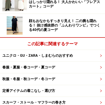
はしっかり隠れる！ 大人かわいい「フレアス
カート」コーデ
2. トレンド感の強い「主役級トップス」は
古く見えやすい
顔もおなかもすっきり見え！ 二の腕も隠れ
る！ 抜け感抜群の「ふんわりワンピ」でつく
る40代の夏コーデ
この記事に関連するテーマ
【セールで買ってもいいもの】来年以降も確実に着られそう
ユニクロ・GU・ZARA・しまむらのおすすめ
なシンプルで上質なトップスを買うのがおすすめ 出典：
WEAR
春服・夏服・春コーデ・夏コーデ
袖や丈、ウエストまわりにデザインの入ったシャツやブ
ラウスなど、一枚でコーディネートが決まるような主役
秋服・冬服・秋コーデ・冬コーデ
級のトップスは、華やかさがあり、気持ちも上がるの
定番アイテムの着こなし・選び方
で、見慣れたベーシックなものよりもつい手に取りやす
いアイテム。シンプルなボトムスを合わせればコーデが
スカーフ・ストール・マフラーの巻き方