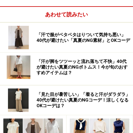
ですよね。12月末にセールで購入してもフル活用できる
のは2カ月程度になってしまうかも……。
あわせて読みたい
そしてかさばりやすいため、クローゼットの中で保管す
るのにも、場所を取ってしまうというデメリットも。ま
「汗で服がベタベタはりついて気持ち悪い」
40代が避けたい「真夏のNG素材」とOKコーデ
たざっくりニットは編み目が粗いため、素材によっては
伸びたり、収納時につぶれて形が変わったりしやすいこ
ともあり、いい状態をキープするのは難しいという面も
「汗が脚をツツーッと流れ落ちて不快」40代
が避けたい真夏のNGボトムス！今が旬のおす
あります。その上、来年も着られるようきれいに保とう
すめアイテムは？
とすると、クリーニングに出したり毛玉を取ったりとい
うケアが必要で、手もかかります。
「見た目が暑苦しい」「着ると汗がダラダラ」
40代が避けたい真夏のNGコーデ！涼しくなる
OKコーデは？