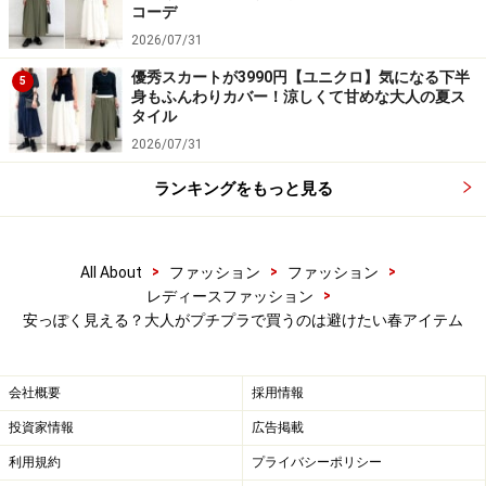
コーデ
今季はベージュトーンなど色味が淡いコーデや、抜け感
2026/07/31
のあるコーデがトレンドなので、何でも合わせやすく旬
優秀スカートが3990円【ユニクロ】気になる下半
な雰囲気が作りやすい白系の小物は重宝します。
5
身もふんわりカバー！涼しくて甘めな大人の夏ス
タイル
ですが、この白に光沢感がある場合は要注意。特にプチ
2026/07/31
プラで光沢感があるものだとその光り方で安っぽく見え
ランキングをもっと見る
ることも。また擦れや軽く引っかけた部分などが黒ずみ
やすく、汚れやすいという面もあります。
>
>
>
All About
ファッション
ファッション
白が汚れて見えると、清潔感も半減。プチプラの白小物
>
レディースファッション
安っぽく見える？大人がプチプラで買うのは避けたい春アイテム
を買う時は、写真のようになるべく発色がマットなも
の、細かな型押しが入っていて表面に凹凸があるものな
ど、汚れにくく傷が付きにくいものを選ぶのがおすすめ
会社概要
採用情報
です。
投資家情報
広告掲載
利用規約
プライバシーポリシー