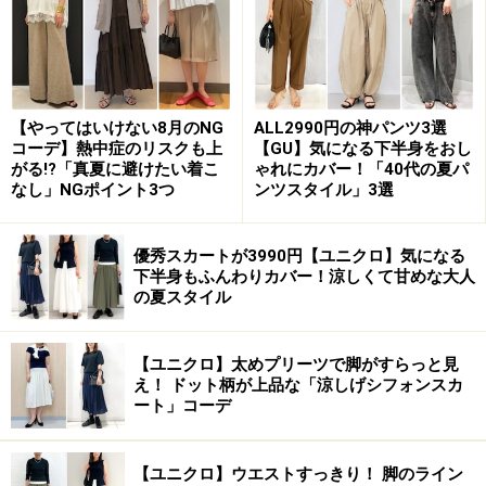
プチプラの小物で金具が付いているものは、写真のユニ
クロバッグのようにゴールドやシルバーが光りすぎてい
ないマットなもの、金具が太く大きいものではなく、細
く小さいものを選ぶのがおすすめです。
【やってはいけない8月のNG
ALL2990円の神パンツ3選
コーデ】熱中症のリスクも上
【GU】気になる下半身をおし
がる!?「真夏に避けたい着こ
ゃれにカバー！「40代の夏パ
なし」NGポイント3つ
ンツスタイル」3選
2. トレンチコートなど仕立てが目立つもの
はチープに見えやすい
優秀スカートが3990円【ユニクロ】気になる
下半身もふんわりカバー！涼しくて甘めな大人
の夏スタイル
【ユニクロ】太めプリーツで脚がすらっと見
え！ ドット柄が上品な「涼しげシフォンスカ
【OKコーデ】体型にフィットして長く使えるものなど、で
きればクオリティにこだわって選ぶのがおすすめ 出典：
ート」コーデ
WEAR
今は春の定番アウターであるトレンチコートやスプリン
【ユニクロ】ウエストすっきり！ 脚のライン