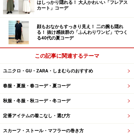
はしっかり隠れる！ 大人かわいい「フレアス
グコートが、定価でも5000円ほどなど、びっくりするよ
カート」コーデ
うなプチプラで手に入れられる時もありますよね。です
が、仕立ての良し悪しが目立ちやすいコート類は、やは
顔もおなかもすっきり見え！ 二の腕も隠れ
り大人向きではないことが多いです。
る！ 抜け感抜群の「ふんわりワンピ」でつく
る40代の夏コーデ
コート類の場合、着た時のシルエットやフィット感、コ
ートの生地特有のハリ感、ボタンやベルトなどのディテ
この記事に関連するテーマ
ール、襟の立ち方、シワの入り方、全体の雰囲気など、
安っぽく見える箇所がどうしても目立ってしまうからで
ユニクロ・GU・ZARA・しまむらのおすすめ
す。
春服・夏服・春コーデ・夏コーデ
また面積が大きく、コーデの印象を大きく左右するアイ
秋服・冬服・秋コーデ・冬コーデ
テムなので、コートが安っぽく見えると、全体の雰囲気
も安っぽく見えやすいという面も。できれば大人の女性
定番アイテムの着こなし・選び方
は避け、写真のようなしっかりしたコートを選ぶほうが
無難です。
スカーフ・ストール・マフラーの巻き方