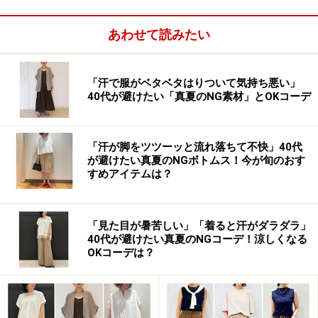
あわせて読みたい
【OKコーデ】ユニクロの新作ハーフムーンミニショルダー
「汗で服がベタベタはりついて気持ち悪い」
バッグは金具が目立たない一押し高見えバッグ 出典：
40代が避けたい「真夏のNG素材」とOKコーデ
WEAR
プチプラのバッグやシューズに使われている金具は、大
「汗が脚をツツーッと流れ落ちて不快」40代
きくぴかぴかと目立ち、カジュアル感が強く若い子向け
が避けたい真夏のNGボトムス！今が旬のおす
の印象。大人の女性が使う場合、安っぽく見えてしまう
すめアイテムは？
かもしれません。新品のうちはまだ目立たなくても、使
用していくうち、本体に使用感が出てくるのに対し、金
「見た目が暑苦しい」「着ると汗がダラダラ」
具はピカピカとしているので、アンバランスに見えやす
40代が避けたい真夏のNGコーデ！涼しくなる
いです。またコーティングされている面積が大きいと、
OKコーデは？
一部が剥がれたり、傷ついてしまった時も目立ちやすい
というデメリットも。