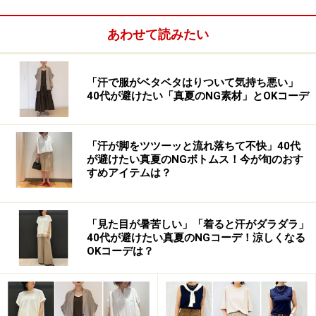
せつつ、お腹周りはすっきり見えするデザインのテーパ
ードパンツ。ウエスト部分は後ろのみゴム仕様になって
あわせて読みたい
おり、楽ちんな履き心地ときちんと感を両立してくれ
て、だらしなさとは無縁です。タートルインナーにニッ
「汗で服がベタベタはりついて気持ち悪い」
トをレイヤードすることで、あたたかさも抜群です。
40代が避けたい「真夏のNG素材」とOKコーデ
「汗が脚をツツーッと流れ落ちて不快」40代
2. ワンマイルウェアに最適なリラックスワ
が避けたい真夏のNGボトムス！今が旬のおす
ンピは、ウエストマークを
すめアイテムは？
「見た目が暑苦しい」「着ると汗がダラダラ」
【OKコーデ】ウエストマークすることで、スタイルアップ
40代が避けたい真夏のNGコーデ！涼しくなる
して見える 出典：
WEAR
OKコーデは？
家から1マイル（1.6キロ）の距離、コンビニやスーパー
など「ちょっとそこまで」の服装には、リラックス感の
あるワンピースがおすすめです。ですが、ビッグシルエ