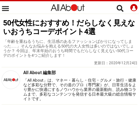
50代女性におすすめ！だらしなく見えな
いおうちコーデポイント4選
「年齢を重ねるうちに、生活感のあるファッションばかりになってしま
った……」そんなお悩みを抱える50代の大人女性は多いのではないでしょ
うか？ 今回は、年末年始のおうち時間でもだらしなく見えない50代コー
デのポイントを4つご紹介します！
更新日：
2020年12月24日
All About 編集部
「All About」は、マネー・暮らし・住宅・グルメ・旅行・健康
など多彩な分野で、その道のプロ（専門家）が、日常生活をよ
り豊かに快適にするノウハウから業界の最新動向、読み物コラ
ムまで、多彩なコンテンツを発信する日本最大級の総合情報サ
イトです。