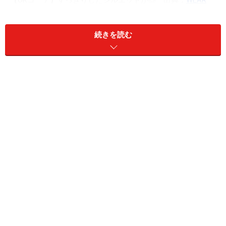
【OKコーデ】すっきりしたシルエットが◎ 出典：
WEAR
お腹まわりにお肉がついてきたり、下半身太りが気にな
続きを読む
る大人女性は、ウエストがゴム仕様のワイドパンツを選
ぶ方が多くなっています。でもワイドパンツは、どうし
ても下半身に目線がいきがち。上半身にボリューム感の
あるニットを持ってきてしまうと、残念ながらスタイル
が悪くみえてしまい、だらしない印象になってしまう可
能性が……。
そこでおすすめなのが、テーパードパンツ。テーパード
パンツとは、腰まわりや太ももに程よくゆとりがあり、
裾に向かって細くなるラインのパンツのこと。ポッコリ
としたお腹や太ももを上手にカバーしてくれるので、50
代女性にこそ選んで欲しいアイテムです。
写真のアイテムは、タックを入れることでゆとりを持た