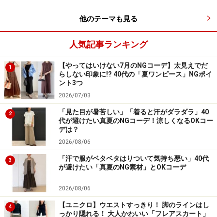
て、だらしなさを感じさせません。ストレッチの効いた
他のテーマも見る
ウエストゴム仕様なので、おうち時間もストレスフリー
で着用可能です。
人気記事ランキング
【やってはいけない7月のNGコーデ】太見えでだ
1
らしない印象に!? 40代の「夏ワンピース」NGポイ
4. 引き締めカラーをうまく活用する
ント3つ
2026/07/03
「見た目が暑苦しい」「着ると汗がダラダラ」40
2
代が避けたい真夏のNGコーデ！涼しくなるOKコー
【OKコーデ】ブラックを取り入れることで締まって見え
デは？
る 出典：
WEAR
2026/08/06
「白」「黄色」「オレンジ」などの明るい色や暖色系は
「汗で服がベタベタはりついて気持ち悪い」40代
3
膨張色なので、太って見えてしまい、だらしない印象を
が避けたい「真夏のNG素材」とOKコーデ
与えがち……。もちろん膨張色もコーデ次第で細見えが叶
2026/08/06
いますが、着こなしを間違えると着太りしてしまうので
【ユニクロ】ウエストすっきり！ 脚のラインはし
注意が必要です。
4
っかり隠れる！ 大人かわいい「フレアスカート」