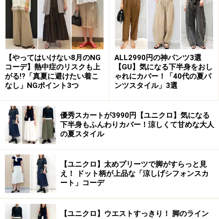
ットのワンピースは、一歩間違えると、だらしない印象
を与えてしまいがち。大人女性が取り入れる際は、ウエ
ストマークして、スタイルアップを狙うのが◎。
【やってはいけない8月のNG
ALL2990円の神パンツ3選
写真は、柔らかく身体にフィットし、ストレスフリーで
コーデ】熱中症のリスクも上
【GU】気になる下半身をおし
がる!?「真夏に避けたい着こ
ゃれにカバー！「40代の夏パ
着られるニットワンピースを主役にしてコーデ。リブ編
なし」NGポイント3つ
ンツスタイル」3選
みになっているおかげで、すっきりと見えるのが嬉しい
ポイントです。サイドには、今季トレンドのスリットが
優秀スカートが3990円【ユニクロ】気になる
入っており、アクセントとしてはもちろん、歩きやすさ
下半身もふんわりカバー！涼しくて甘めな大人
も手に入ります。寒さが気になる場合は、レギンスを重
の夏スタイル
ねるのも◎。
【ユニクロ】太めプリーツで脚がすらっと見
え！ ドット柄が上品な「涼しげシフォンスカ
細ベルトでウエストマークすることで、ウエスト部分の
ート」コーデ
くびれを作ることができて、スタイルアップ効果が期待
できます。何より、明るいイエローカラーが、気分を上
【ユニクロ】ウエストすっきり！ 脚のライン
げてくれます。