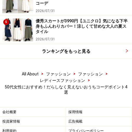
コーデ
そこでおすすめなのが、引き締めカラーのブラック。ブ
2026/07/31
ラックカラーは今シーズントレンドに挙がっており、こ
優秀スカートが3990円【ユニクロ】気になる下半
5
身もふんわりカバー！涼しくて甘めな大人の夏ス
れを活用しない手はありません。ブラックカラーは、コ
タイル
ーデに投入した途端、すっきり見えが叶うので、だらし
2026/07/31
なさを感じさせません。知的で落ち着いた印象になるの
ランキングをもっと見る
で、上手に取り入れたいもの。
写真は、リブ編みハイネックニットに、ニットベストを
>
>
>
All About
ファッション
ファッション
レイヤードしたコーデ。ブラックカラーを選ぶことで、
>
レディースファッション
すっきりと見えて、体型カバーにつながっています。
50代女性におすすめ！だらしなく見えないおうちコーデポイント4
選
スカートは、レーヨンのしなやかな落ち感がポイント
の、オールシーズン着用可能なロングスカートを持って
きて、エレガントに。ウエストはゴム仕様なので、おう
会社概要
採用情報
ち時間もストレスフリーで過ごすことができます。ロン
投資家情報
広告掲載
グ丈で脚が見えないので、スタイルアップ効果はもちろ
利用規約
プライバシーポリシー