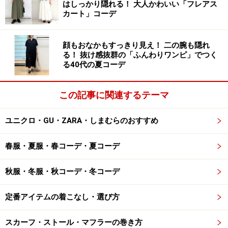
はしっかり隠れる！ 大人かわいい「フレアス
カート」コーデ
3. とろみパンツで、おうち時間もおしゃれ
顔もおなかもすっきり見え！ 二の腕も隠れ
感を
る！ 抜け感抜群の「ふんわりワンピ」でつく
る40代の夏コーデ
この記事に関連するテーマ
【OKコーデ】とろみパンツで、洗練さを手に入れる 出
典：
WEAR
ユニクロ・GU・ZARA・しまむらのおすすめ
先にも述べましたが、ワイドパンツは一歩コーデを間違
うと、だらしない印象を与えてしまいがち。年齢にそぐ
春服・夏服・春コーデ・夏コーデ
わないルーズな印象にならないように、大人女性らしい
おしゃれなリラックス感を演出したいもの。
秋服・冬服・秋コーデ・冬コーデ
定番アイテムの着こなし・選び方
そこでおすすめなのが、大人の余裕を感じるワイドフォ
ルムのとろみパンツ。ふんわりとしたシルエットと、柔
スカーフ・ストール・マフラーの巻き方
らかくエアリーな質感が、歩くたびに華やかに揺らめい