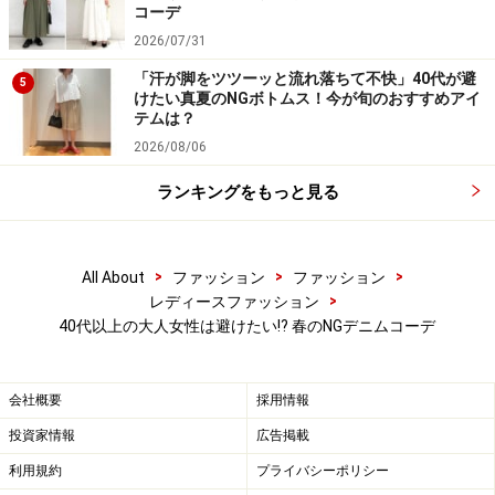
コーデ
2026/07/31
「汗が脚をツツーッと流れ落ちて不快」40代が避
5
けたい真夏のNGボトムス！今が旬のおすすめアイ
4. 足の甲の部分でデニムがたるむのはNG
テムは？
2026/08/06
春夏コーデは、足元がもたつかずすっきりしていること
がおしゃれ見えのコツ。スタイルよく見せるためには
ランキングをもっと見る
「足首を見せて抜け感を作る」というテクニックも。
特にデニムコーデの際に気を付けたいのは、裾がシュー
>
>
>
All About
ファッション
ファッション
>
レディースファッション
ズの上の甲の部分にのってしまい、たるむこと。
40代以上の大人女性は避けたい!? 春のNGデニムコーデ
ここに余計なボリュームが出ると、一昔前の雰囲気にな
ってしまう上に、足元が詰まって見え、短足に見えてし
会社概要
採用情報
まうことも……。また、アメカジ好きの男性にも多く見か
投資家情報
広告掲載
けられる特徴なので、男性っぽい雰囲気にもなりがちで
利用規約
プライバシーポリシー
す。太めのデニムや、ハイテク寄りのスニーカーなどは