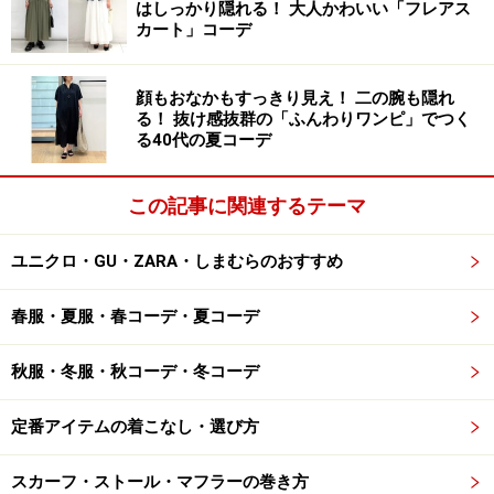
はしっかり隠れる！ 大人かわいい「フレアス
感じに見えてしまうのも早いかも。要注意です。
カート」コーデ
顔もおなかもすっきり見え！ 二の腕も隠れ
3. ぴったりスキニーは古く見える可能性大
る！ 抜け感抜群の「ふんわりワンピ」でつく
る40代の夏コーデ
この記事に関連するテーマ
細身デニムならハイウエストのテーパードで今っぽく美脚度
アップ 出典：WEAR
ユニクロ・GU・ZARA・しまむらのおすすめ
昔、流行ったスキニーデニム。腰の位置が低めで、脚の
春服・夏服・春コーデ・夏コーデ
ラインもはっきりと出るぐらいぴったりしているものも
多かったですよね。
秋服・冬服・秋コーデ・冬コーデ
定番アイテムの着こなし・選び方
でも、脚のラインを強調するようなスキニーデニムは、
今はちょっと古く見えてしまいそう。なぜなら、今は
スカーフ・ストール・マフラーの巻き方
「ハイウエスト」「テーパード」「アンクル丈」など、