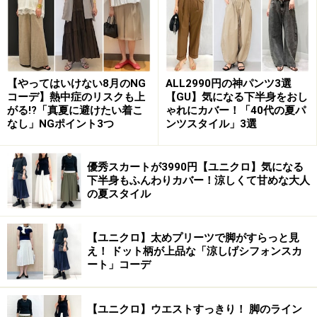
2. 体型を拾いやすい薄手デニムに気を付け
て
デニムもプチプラのものを愛用しているという人も多い
かと思いますが、春に気を付けたいのは「生地の薄さ」
【やってはいけない8月のNG
ALL2990円の神パンツ3選
です。春夏用のプチプラデニムには、生地が薄め＆スト
コーデ】熱中症のリスクも上
【GU】気になる下半身をおし
がる!?「真夏に避けたい着こ
ゃれにカバー！「40代の夏パ
レッチが入っていて、着心地も軽やかで楽チンに感じら
なし」NGポイント3つ
ンツスタイル」3選
れるものが多め。
優秀スカートが3990円【ユニクロ】気になる
ただ、ここで気を付けたいのが「体型を拾ってないかど
下半身もふんわりカバー！涼しくて甘めな大人
うか」です。ストレッチ入りの薄手デニムは着用感は問
の夏スタイル
題なくても、ヒップの下や太ももの裏など、見えにくい
ところにシワがよったり、肉感を拾ってパツパツに見え
【ユニクロ】太めプリーツで脚がすらっと見
てしまうことが多々あるんです。
え！ ドット柄が上品な「涼しげシフォンスカ
ート」コーデ
また、柔らかい生地のため、はいていくうちに膝の部分
【ユニクロ】ウエストすっきり！ 脚のライン
が出てしまったり、シルエットが変化して、はき古した