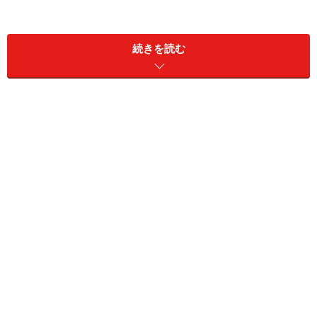
1. 上下ゆるめコーデはルーズに見えるかも
続きを読む
トップスがゆったり大きめな時は細いデニムでバランスを取
って 出典：WEAR
デニムはただでさえカジュアルなアイテム。そのためト
ップスもデニムもゆるめサイズでだぼっとしていると、
ルーズに見えたりスタイルが悪く見えてしまいます。40
代にはあまりメリットがないのでおすすめできません。