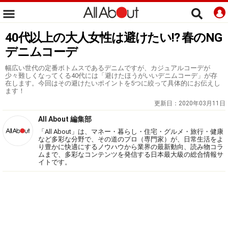
40代以上の大人女性は避けたい!? 春のNG
デニムコーデ
幅広い世代の定番ボトムスであるデニムですが、カジュアルコーデが
少々難しくなってくる40代には「避けたほうがいいデニムコーデ」が存
在します。今回はその避けたいポイントを5つに絞って具体的にお伝えし
ます！
更新日：
2020年03月11日
All About 編集部
「All About」は、マネー・暮らし・住宅・グルメ・旅行・健康
など多彩な分野で、その道のプロ（専門家）が、日常生活をよ
り豊かに快適にするノウハウから業界の最新動向、読み物コラ
ムまで、多彩なコンテンツを発信する日本最大級の総合情報サ
イトです。