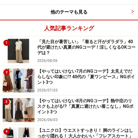
同じ細身デニムでもぴったりしたフィット感を感じさせ
他のテーマも見る
ず、ほっそり見せるものが主流だからです。
人気記事ランキング
たとえ体型が変わっておらず昔のものがはけたとして
「見た目が暑苦しい」「着ると汗がダラダラ」40
も、ヒップや太ももがぴったりすぎて、脚のラインがレ
1
代が避けたい真夏のNGコーデ！涼しくなるOKコー
ギンスのように出るものは、昔っぽく見えてしまうこと
デは？
もあり注意が必要です。
2026/08/06
【やってはいけない7月のNGコーデ】太見えでだ
2
らしない印象に!? 40代の「夏ワンピース」NGポイ
ント3つ
2026/07/03
【やってはいけない8月のNGコーデ】熱中症のリ
3
スクも上がる!?「真夏に避けたい着こなし」NGポ
イント3つ
2026/08/03
【ユニクロ】ウエストすっきり！ 脚のラインはし
4
っかり隠れる！ 大人かわいい「フレアスカート」