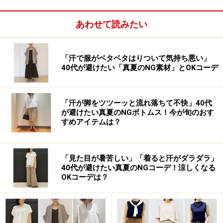
あわせて読みたい
「汗で服がベタベタはりついて気持ち悪い」
40代が避けたい「真夏のNG素材」とOKコーデ
特に春に大人女性に避けてほしいのは、首の開いたチュ
「汗が脚をツツーッと流れ落ちて不快」40代
が避けたい真夏のNGボトムス！今が旬のおす
ニック＆太めデニムのコーデ。ウエストやヒップが隠れ
すめアイテムは？
て、少しデザインも入っていてシンプルすぎないチュニ
ックは、体型カバーに便利。ですが首元の肌が出ている
トップスに、太くてゆるめのデニムを合わせると、だら
「見た目が暑苦しい」「着ると汗がダラダラ」
40代が避けたい真夏のNGコーデ！涼しくなる
しない雰囲気に。ボトムスを細身にするなどして、しっ
OKコーデは？
かりメリハリを。