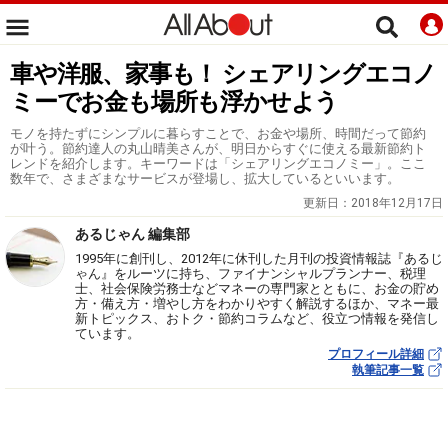
車や洋服、家事も！ シェアリングエコノ
ミーでお金も場所も浮かせよう
モノを持たずにシンプルに暮らすことで、お金や場所、時間だって節約
が叶う。節約達人の丸山晴美さんが、明日からすぐに使える最新節約ト
レンドを紹介します。キーワードは「シェアリングエコノミー」。ここ
数年で、さまざまなサービスが登場し、拡大しているといいます。
更新日：
2018年12月17日
あるじゃん 編集部
1995年に創刊し、2012年に休刊した月刊の投資情報誌『あるじ
ゃん』をルーツに持ち、ファイナンシャルプランナー、税理
士、社会保険労務士などマネーの専門家とともに、お金の貯め
方・備え方・増やし方をわかりやすく解説するほか、マネー最
新トピックス、おトク・節約コラムなど、役立つ情報を発信し
ています。
プロフィール詳細
執筆記事一覧