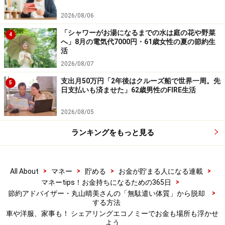
2026/08/06
「シャワーがお湯になるまでの水は庭の花や野菜
4
へ」8月の電気代7000円・61歳女性の夏の節約生
節約アドバイザー ファイナンシャルプランナー 消費
活
生活アドバイザー
2026/08/07
22歳の時に節約に目覚め、1年で200万円を貯めた経験が
支出月50万円「2年後はクルーズ船で世界一周。先
5
日支払いも済ませた」62歳男性のFIRE生活
メディアに取り上げられ、その後コンビニ店長などを経
て2001年節約アドバイザーとして独立。ファイナンシャ
2026/08/05
ルプランナー（ＡＦＰ）、消費生活アドバイザー、宅地
ランキングをもっと見る
建物取扱主任士（登録）、認定心理士、家庭の省エネエ
キスパート検定合格、調理師などの資格を持ち、食費や
通信費など身の回りの節約術やライフプランを見据えた
>
>
>
>
All About
マネー
貯める
お金が貯まる人になる連載
お金の管理運用のアドバイスなどをテレビやラジオ、雑
>
マネーtips！お金持ちになるための365日
誌、講演等で行っている。
>
節約アドバイザー・丸山晴美さんの「無駄遣い体質」から脱却
する方法
車や洋服、家事も！ シェアリングエコノミーでお金も場所も浮かせ
著書
よう