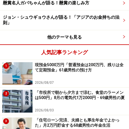
判断ができないことも。そのたびに、ハラハラしたり、
懸賞名人ガバちゃんが語る！懸賞の楽しみ方
気を揉んだりするのはなかなか疲れることです。そうし
ジョン・シュウギョウさんが語る！「アジアのお金持ちの法
たわずらわしさから解放され、日常に集中できるのがロ
則」
ボ投資の利点ですね。勝率も悪くないので、しばらく様
子をみるつもりです。
他のテーマも見る
【関連記事をチェック！】
人気記事ランキング
節約アドバイザー・丸山晴美さんの「ムダ遣い体質」か
現預金5000万円「普通預金は200万円、残りは全
ら脱却する方法
1
て定期預金」61歳男性の預け方
節約アドバイザー・丸山晴美さんが日常で使うオトクな
ワザとは？
2026/08/07
「市役所で朝から夕方まで涼む。食堂のラーメン
2
は500円」8月の電気代1万2000円・69歳男性の夏
教えてくれたのは……
丸山晴美さん
2026/08/03
「住宅ローン完済、夫婦とも厚生年金でよかっ
3
た」月2万円貯金する68歳男性の年金生活