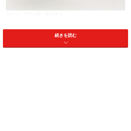
カーシェアでお得に車を使う
続きを読む
毎月一定額で洋服を借りられるファッションのシェアリ
ングは、若い世代を中心に広まりつつあります。たとえ
ば、月額3900円から服やバッグをレンタルできる
「SUSTINA」（サスティナ）、プロのスタイルストがコ
ーディネイトした洋服が月6800円（借り放題は9800円）
から借りられる「エアークローゼット」など。高価なブ
ランドバッグのレンタル「ラクサス」などは、冠婚葬祭
やパーティで役立ちます。
子育て世代におススメなのが、家事代行や子育てをマッ