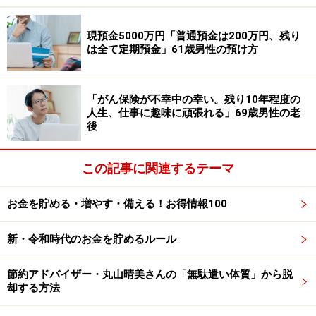
スデーパスポートも使える。メリットは多いですね。
現預金5000万円「普通預金は200万円、残り
――“ロボ投資”も始められたと聞きました。
は全て定期預金」61歳男性の預け方
丸山晴美さん
：今年の6月から自動売買をスタートしま
「がん保険が不幸中の幸い。残り10年程度の
した。いわゆるロボ投資と呼ばれるものですね。どれく
人生、仕事に趣味に頑張れる」69歳男性の老
らいリスクが許容できるのかなどの質問を入力すると、
後
ロボットが分析して自分に合った投資法を選んでくれま
す。あとは手数料１％で、淡々と取引してくれるので、
この記事に関連するテーマ
投資に時間と気を取られずに済みます。
お金を貯める・増やす・備える！お得情報100
――自分で投資をしてきた丸山さんが、なぜロボ投資を？
新・令和時代のお金を貯めるルール
丸山晴美さん
：これまでいろいろな投資をしてきました
節約アドバイザー・丸山晴美さんの「無駄遣い体質」から脱
が、当然いい時もあれば悪い時もあります。やっぱり人
却する方法
間なので、相場の動きによって感情が揺れ動き、冷静な