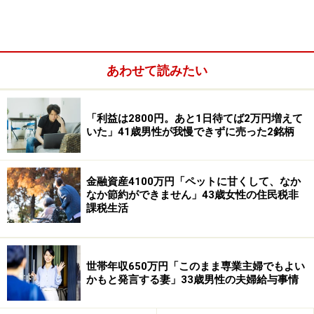
チングしてくれる「タスカジ」のサービス。1時間1500
円から家事代行がお願いできますし、もちろん自分がス
キルを生かし、提供する側として働くことも可能です。
あわせて読みたい
シェアを活用して“買わずに借りる・他人と共有する”暮
らしにシフトすれば、モノを持たない生活が叶います。
「利益は2800円。あと1日待てば2万円増えて
ムダな出費を抑えるだけでなく、場所の節約にも繋がる
いた」41歳男性が我慢できずに売った2銘柄
ので、家の中も有効活用できますね。
――そのなかで、実際に丸山さんが使っている「シェアサ
金融資産4100万円「ペットに甘くして、なか
なか節約ができません」43歳女性の住民税非
ービス」はありますか？
課税生活
丸山晴美さん
：タイムズカー・プラスで、カーシェアを
ずっと利用しています。ちなみに私は、放送大学の現役
世帯年収650万円「このまま専業主婦でもよい
かもと発言する妻」33歳男性の夫婦給与事情
学生なので、学割が使えるんです。月額1000円の基本料
金が無料になり、二重におトク。ただし、近場の旅行に