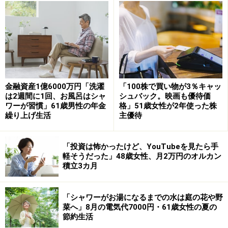
行く時は、レンタカーのほうが安いので、用途によって
使い分けますね。そもそも車は、本体価格が高いだけで
なく、ガソリン代や保険料、駐車場、車検代など、維持
するのにかなりのコストがかかります。車が必要なライ
フスタイルの人は別ですが、比較的利便性のいいところ
に住んでいるなら、持たずに借りるほうが身軽です。
金融資産1億6000万円「洗濯
「100株で買い物が3％キャッ
は2週間に1回、お風呂はシャ
シュバック。映画も優待価
――学割は、いろんなところでメリットがありますね。
ワーが習慣」61歳男性の年金
格」51歳女性が2年使った株
繰り上げ生活
主優待
丸山晴美さん
：社会人になると学ぶ機会が減ってしま
う。継続して学びの習慣をつける方法はないかなと思
「投資は怖かったけど、YouTubeを見たら手
軽そうだった」48歳女性、月2万円のオルカン
い、20代後半から放送大学で学び始めました。自分のペ
積立3カ月
ースでできるし、学割という副産物も得られ、嬉しい限
りです（笑）。マイクロソフトのオフィスもアカデミッ
「シャワーがお湯になるまでの水は庭の花や野
ク版が買えるし、Adobeも学生価格。Amazonスチューデ
菜へ」8月の電気代7000円・61歳女性の夏の
節約生活
ントも利用できるし、東京ディズニーランドのキャンパ